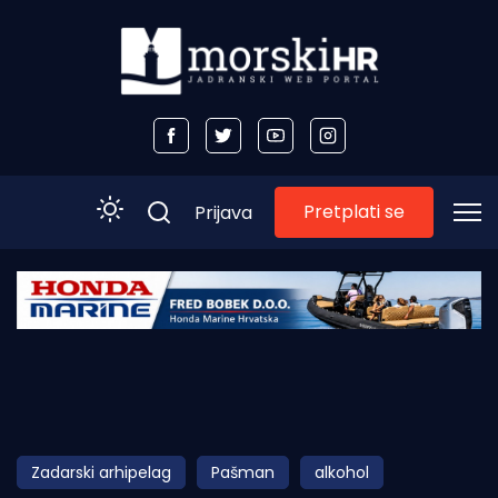
Pretplati se
Prijava
Početna
Morski plus
Morski TV
Obala
Zadarski arhipelag
Pašman
alkohol
Otoci