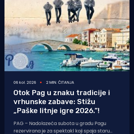
06 kol. 2026
2 MIN. ČITANJA
Otok Pag u znaku tradicije i
vrhunske zabave: Stižu
„Paške litnje igre 2026.”!
PAG – Nadolazeća subota u gradu Pagu
rezervirana je za spektakl koji spaja staru