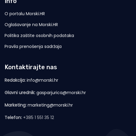
Info
O portalu Morski.HR
Oglašavanje na Morski.HR
Politika zaštite osobnih podataka
Pravila prenošenja sadržaja
Kontaktirajte nas
Redakcija:
info@morski.hr
Glavni urednik:
gasparjurica@morski.hr
Marketing:
marketing@morski.hr
Telefon:
+385 1 551 35 12