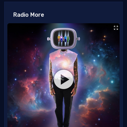
Radio More