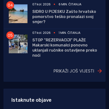
07 kol. 2026
6 MIN. ČITANJA
SIDRO U PIJESKU Zašto hrvatsko
pomorstvo teško pronalazi svoj
smjer?
07 kol. 2026
1 MIN. ČITANJA
STOP "REZERVACIJI" PLAŽE
Makarski komunalci ponovno
uklanjali ručnike ostavljene preko
noći
PRIKAŽI JOŠ VIJESTI
Istaknute objave