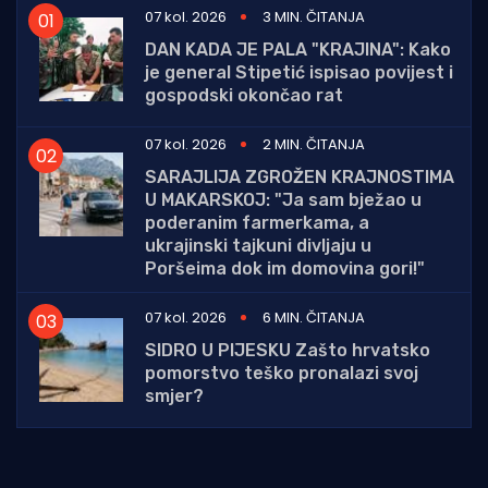
07 kol. 2026
3 MIN. ČITANJA
DAN KADA JE PALA "KRAJINA": Kako
je general Stipetić ispisao povijest i
gospodski okončao rat
07 kol. 2026
2 MIN. ČITANJA
SARAJLIJA ZGROŽEN KRAJNOSTIMA
U MAKARSKOJ: "Ja sam bježao u
poderanim farmerkama, a
ukrajinski tajkuni divljaju u
Poršeima dok im domovina gori!"
07 kol. 2026
6 MIN. ČITANJA
SIDRO U PIJESKU Zašto hrvatsko
pomorstvo teško pronalazi svoj
smjer?