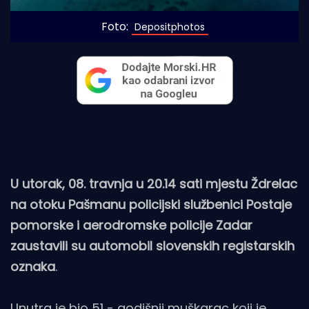
Foto:
 Depositphotos
U utorak, 08. travnja u 20.14 sati mjestu Ždrelac
na otoku Pašmanu policijski službenici Postaje
pomorske i aerodromske policije Zadar
zaustavili su automobil slovenskih registarskih
oznaka
.
Unutra je bio 51 - godišnji muškarac koji je