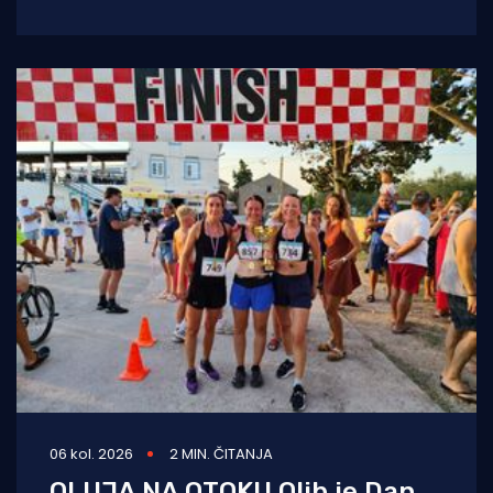
tradiciju, natjecateljski duh i vrhunski provod.
U
06 kol. 2026
2 MIN. ČITANJA
OLUJA NA OTOKU Olib je Dan