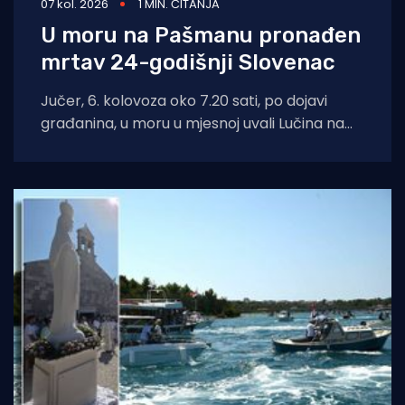
07 kol. 2026
1 MIN. ČITANJA
U moru na Pašmanu pronađen
mrtav 24-godišnji Slovenac
Jučer, 6. kolovoza oko 7.20 sati, po dojavi
građanina, u moru u mjesnoj uvali Lučina na
Pašmanu pronađeno je