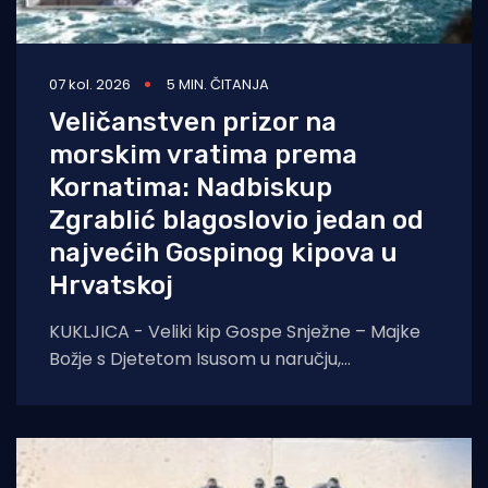
07 kol. 2026
5 MIN. ČITANJA
Veličanstven prizor na
morskim vratima prema
Kornatima: Nadbiskup
Zgrablić blagoslovio jedan od
najvećih Gospinog kipova u
Hrvatskoj
KUKLJICA - Veliki kip Gospe Snježne – Majke
Božje s Djetetom Isusom u naručju,
blagoslovio je zadarski nadbiskup Milan
Zgrablić za vrijeme