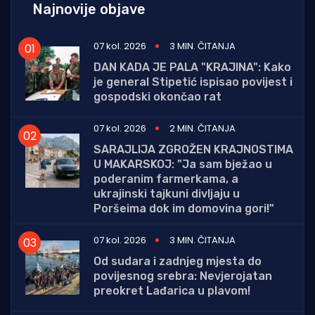
Najnovije objave
07 kol. 2026
3 MIN. ČITANJA
DAN KADA JE PALA "KRAJINA": Kako
je general Stipetić ispisao povijest i
gospodski okončao rat
07 kol. 2026
2 MIN. ČITANJA
SARAJLIJA ZGROŽEN KRAJNOSTIMA
U MAKARSKOJ: "Ja sam bježao u
poderanim farmerkama, a
ukrajinski tajkuni divljaju u
Poršeima dok im domovina gori!"
07 kol. 2026
3 MIN. ČITANJA
Od sudara i zadnjeg mjesta do
povijesnog srebra: Nevjerojatan
preokret Lađarica u plavom!