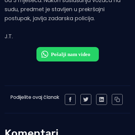
od 3 mjeseca. Nakon saslušanja vozača na
sudu, predmet je stavljen u prekršajni
postupak, javlja zadarska policija.
J.T.
Podijelite ovaj članak
Komentari