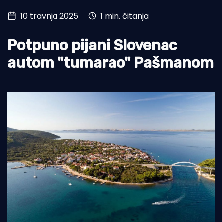
10 travnja 2025
1 min. čitanja
Turizam i nautika
Pomorstvo
Potpuno pijani Slovenac
Ribolov
autom "tumarao" Pašmanom
Ekologija
Tradicija i kultura