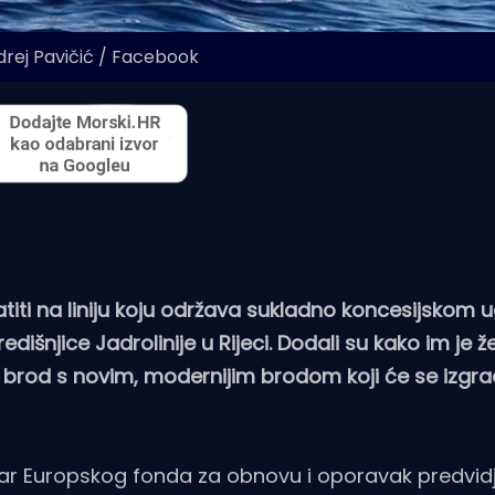
drej Pavičić / Facebook
titi na liniju koju održava sukladno koncesijskom 
redišnjice Jadrolinije u Rijeci. Dodali su kako im je že
 brod s novim, modernijim brodom koji će se izgrad
ar Europskog fonda za obnovu i oporavak predvid