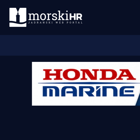
Početna
Morski plus
Morski TV
Obala
Otoci
Turizam i nautika