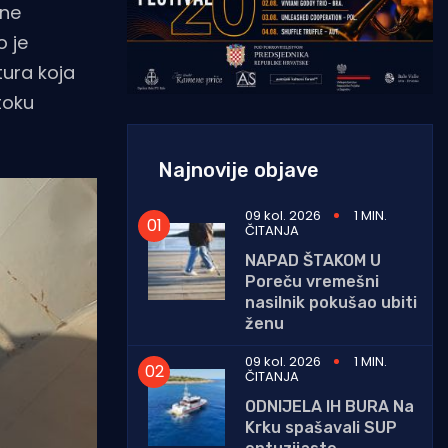
ane
o je
tura koja
toku
Najnovije objave
09 kol. 2026
1 MIN.
ČITANJA
NAPAD ŠTAKOM U
Poreču vremešni
nasilnik pokušao ubiti
ženu
09 kol. 2026
1 MIN.
ČITANJA
ODNIJELA IH BURA Na
Krku spašavali SUP