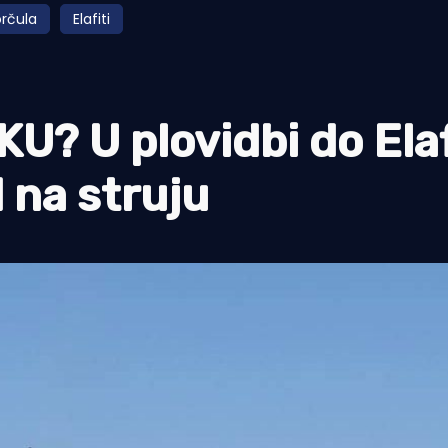
Korčula
Elafiti
? U plovidbi do Elaf
 na struju