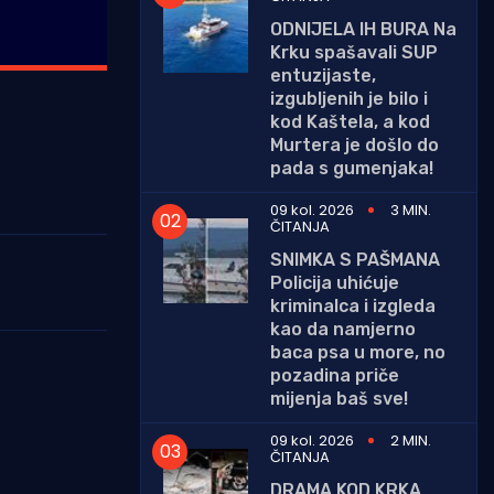
ODNIJELA IH BURA Na
Krku spašavali SUP
entuzijaste,
izgubljenih je bilo i
kod Kaštela, a kod
Murtera je došlo do
pada s gumenjaka!
09 kol. 2026
3 MIN.
ČITANJA
SNIMKA S PAŠMANA
Policija uhićuje
kriminalca i izgleda
kao da namjerno
baca psa u more, no
pozadina priče
mijenja baš sve!
09 kol. 2026
2 MIN.
ČITANJA
DRAMA KOD KRKA