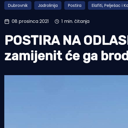
Dubrovnik
Jadrolinija
Postira
Elafiti, Pelješac i 
Pomorstvo
Ribolov
08 prosinca 2021
1 min. čitanja
Ekologija
POSTIRA NA ODLASKU
Tradicija i kultura
zamijenit će ga brod