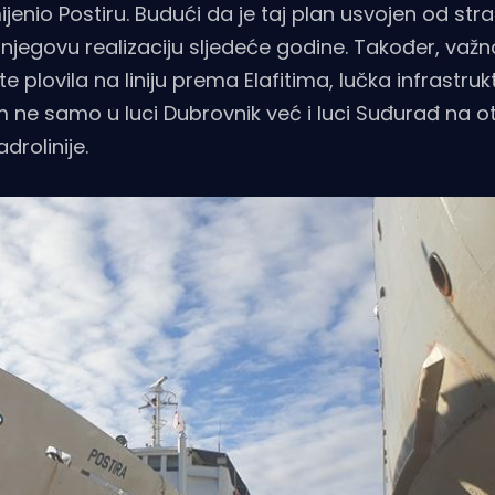
enio Postiru. Budući da je taj plan usvojen od str
njegovu realizaciju sljedeće godine. Također, važn
plovila na liniju prema Elafitima, lučka infrastruk
 ne samo u luci Dubrovnik već i luci Suđurađ na o
drolinije.