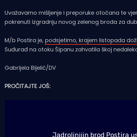
Uvažavamo mišljenje i preporuke otočana te vj
pokrenuti izgradnju novog zelenog broda za du
M/b Postira je,
podsjetimo, krajem listopada doži
Suđurađ na otoku Šipanu zahvatila škoj nedaleko 
Gabrijela Bijelić/DV
PROČITAJTE JOŠ:
Jadrolinijin brod Postira u