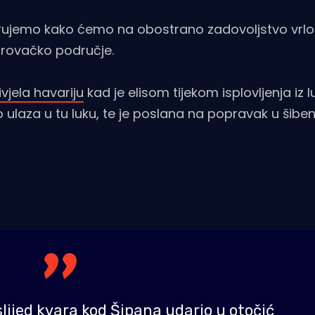
erujemo kako ćemo na obostrano zadovoljstvo vrlo
brovačko područje.
vjela havariju
kad je elisom tijekom isplovljenja iz l
ulaza u tu luku, te je poslana na popravak u šibens
slijed kvara kod Šipana udario u otočić