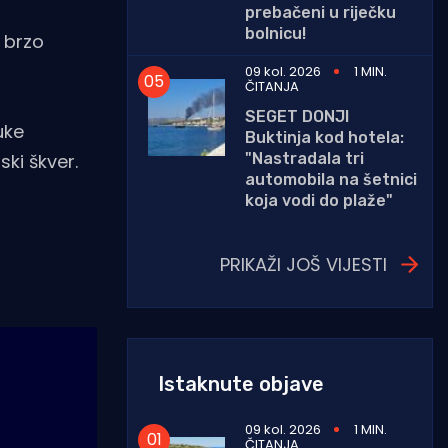
prebačeni u riječku
bolnicu!
 brzo
09 kol. 2026
1 MIN.
ČITANJA
SEGET DONJI
uke
Buktinja kod hotela:
"Nastradala tri
ki škver.
automobila na šetnici
koja vodi do plaže"
PRIKAŽI JOŠ VIJESTI
Istaknute objave
09 kol. 2026
1 MIN.
ČITANJA