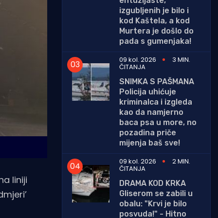
entuzijaste,
izgubljenih je bilo i
kod Kaštela, a kod
Murtera je došlo do
pada s gumenjaka!
09 kol. 2026
3 MIN.
ČITANJA
SNIMKA S PAŠMANA
Policija uhićuje
kriminalca i izgleda
kao da namjerno
baca psa u more, no
pozadina priče
mijenja baš sve!
09 kol. 2026
2 MIN.
ČITANJA
 liniji
DRAMA KOD KRKA
dmjeri’
Gliserom se zabili u
obalu: "Krvi je bilo
posvuda!" - Hitno