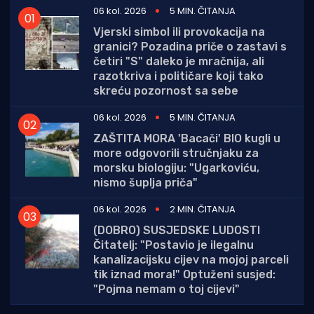
06 kol. 2026
5 MIN. ČITANJA
Vjerski simbol ili provokacija na
granici? Pozadina priče o zastavi s
četiri "S" daleko je mračnija, ali
razotkriva i političare koji tako
skreću pozornost sa sebe
06 kol. 2026
5 MIN. ČITANJA
ZAŠTITA MORA 'Bacači' BIO kugli u
more odgovorili stručnjaku za
morsku biologiju: "Ugarkoviću,
nismo šuplja priča"
06 kol. 2026
2 MIN. ČITANJA
(DOBRO) SUSJEDSKE LUDOSTI
Čitatelj: "Postavio je ilegalnu
kanalizacijsku cijev na mojoj parceli
tik iznad mora!" Optuženi susjed:
"Pojma nemam o toj cijevi"