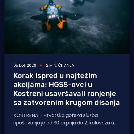
05 kol. 2026
2 MIN. ČITANJA
Korak ispred u najtežim
akcijama: HGSS-ovci u
Kostreni usavršavali ronjenje
sa zatvorenim krugom disanja
KOSTRENA - Hrvatska gorska služba
spašavanja je od 30. srpnja do 2. kolovoza u
Kostreni uspješno provela crossover tečaj