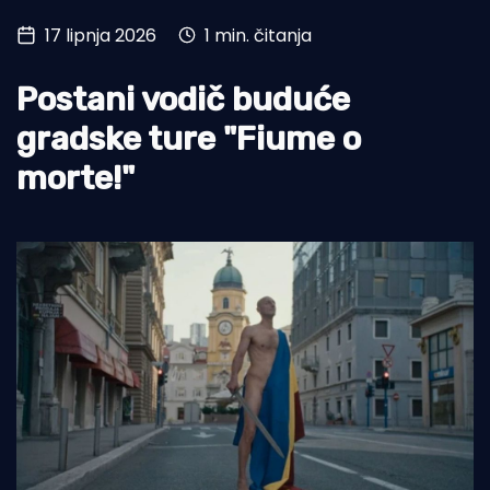
17 lipnja 2026
1 min. čitanja
Turizam i nautika
Pomorstvo
Postani vodič buduće
Ribolov
gradske ture "Fiume o
morte!"
Ekologija
Tradicija i kultura