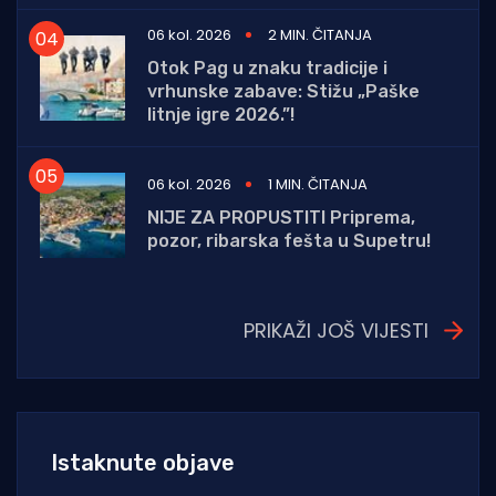
06 kol. 2026
2 MIN. ČITANJA
Otok Pag u znaku tradicije i
vrhunske zabave: Stižu „Paške
litnje igre 2026.”!
06 kol. 2026
1 MIN. ČITANJA
NIJE ZA PROPUSTITI Priprema,
pozor, ribarska fešta u Supetru!
PRIKAŽI JOŠ VIJESTI
Istaknute objave