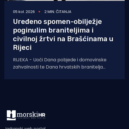
05 kol. 2026
2 MIN. ČITANJA
Uređeno spomen-obilježje
poginulim braniteljima i
civilnoj žrtvi na Brašćinama u
Rijeci
RIJEKA - Uoči Dana pobjede i domovinske
zahvalnosti te Dana hrvatskih branitelja
završeni su građevinski radovi na uređenju
spomen-obilježja u
Jadranski web portal