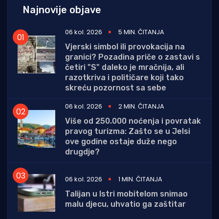
Najnovije objave
06 kol. 2026
5 MIN. ČITANJA
Vjerski simbol ili provokacija na
granici? Pozadina priče o zastavi s
četiri "S" daleko je mračnija, ali
razotkriva i političare koji tako
skreću pozornost sa sebe
06 kol. 2026
2 MIN. ČITANJA
Više od 250.000 noćenja i povratak
pravog turizma: Zašto se u Jelsi
ove godine ostaje duže nego
drugdje?
06 kol. 2026
1 MIN. ČITANJA
Talijan u Istri mobitelom snimao
malu djecu, uhvatio ga zaštitar