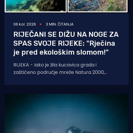
06 kol. 2026
3 MIN. ČITANJA
RIJEČANI SE DIŽU NA NOGE ZA
SPAS SVOJE RIJEKE: "Rječina
je pred ekološkim slomom!"
RIJEKA - Iako je žila kucavica grada i
zaštićeno područje mreže Natura 2000,
Rječina se sustavno uništava i pretvara u
odvodni