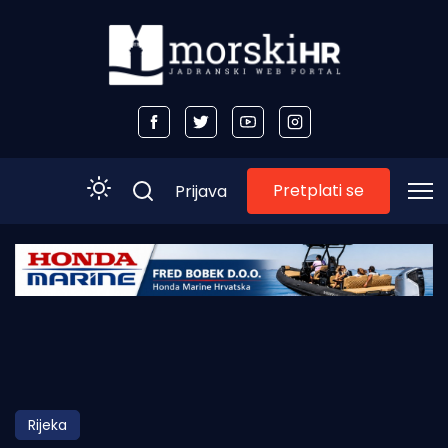
Pretplati se
Prijava
Početna
Morski plus
Morski TV
Obala
Rijeka
Otoci