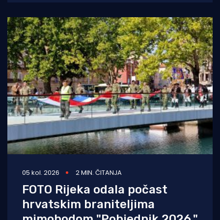
ronjenja za
05 kol. 2026
2 MIN. ČITANJA
FOTO Rijeka odala počast
hrvatskim braniteljima
mimohodom "Pobjednik 2026."