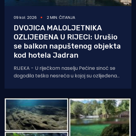
09 kol. 2026
2 MIN. ČITANJA
DVOJICA MALOLJETNIKA
OZLIJEĐENA U RIJECI: Urušio
se balkon napuštenog objekta
kod hotela Jadran
RIJEKA - U riječkom naselju Pećine sinoć se
dogodila teška nesreća u kojoj su ozlijeđena
dvojica maloljetnih mladića. Prema
informacijama iz