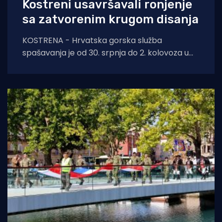
Kostreni usavršavali ronjenje
sa zatvorenim krugom disanja
KOSTRENA - Hrvatska gorska služba
spašavanja je od 30. srpnja do 2. kolovoza u
Kostreni uspješno provela crossover tečaj
ronjenja za