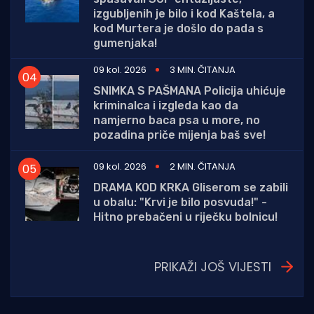
izgubljenih je bilo i kod Kaštela, a
kod Murtera je došlo do pada s
gumenjaka!
09 kol. 2026
3 MIN. ČITANJA
SNIMKA S PAŠMANA Policija uhićuje
kriminalca i izgleda kao da
namjerno baca psa u more, no
pozadina priče mijenja baš sve!
09 kol. 2026
2 MIN. ČITANJA
DRAMA KOD KRKA Gliserom se zabili
u obalu: "Krvi je bilo posvuda!" -
Hitno prebačeni u riječku bolnicu!
PRIKAŽI JOŠ VIJESTI