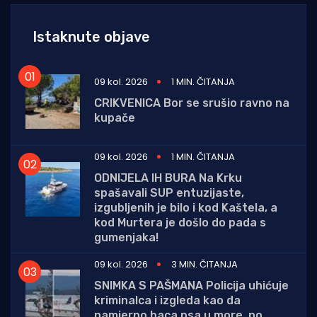
Istaknute objave
09 kol. 2026
1 MIN. ČITANJA
CRIKVENICA Bor se srušio ravno na
kupače
09 kol. 2026
1 MIN. ČITANJA
ODNIJELA IH BURA Na Krku
spašavali SUP entuzijaste,
izgubljenih je bilo i kod Kaštela, a
kod Murtera je došlo do pada s
gumenjaka!
09 kol. 2026
3 MIN. ČITANJA
SNIMKA S PAŠMANA Policija uhićuje
kriminalca i izgleda kao da
namjerno baca psa u more, no