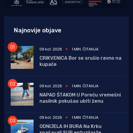
Najnovije objave
09 kol. 2026
1 MIN. ČITANJA
CRIKVENICA Bor se srušio ravno na
kupače
09 kol. 2026
1 MIN. ČITANJA
NAPAD ŠTAKOM U Poreču vremešni
nasilnik pokušao ubiti ženu
09 kol. 2026
1 MIN. ČITANJA
ODNIJELA IH BURA Na Krku
spašavali SUP entuzijaste,