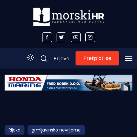
Pretplati se
Prijava
Početna
Morski plus
Morski TV
Obala
Rijeka
grmljavinsko nevrijeme
Otoci