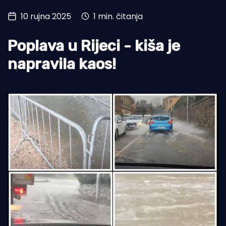
10 rujna 2025
1 min. čitanja
Turizam i nautika
Pomorstvo
Poplava u Rijeci - kiša je
Ribolov
napravila kaos!
Ekologija
Tradicija i kultura