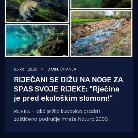
06 kol. 2026
3 MIN. ČITANJA
RIJEČANI SE DIŽU NA NOGE ZA
SPAS SVOJE RIJEKE: "Rječina
je pred ekološkim slomom!"
RIJEKA - Iako je žila kucavica grada i
zaštićeno područje mreže Natura 2000,
Rječina se sustavno uništava i pretvara u
odvodni