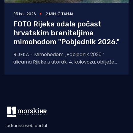
05 kol. 2026
2 MIN. ČITANJA
FOTO Rijeka odala počast
hrvatskim braniteljima
mimohodom "Pobjednik 2026."
RIJEKA - Mimohodom „Pobjednik 2026.“
ulicama Rijeke u utorak, 4. kolovoza, obilježeni
su Dan pobjede i domovinske zahvalnosti,
Dan hrvatskih branitelja
Jadranski web portal