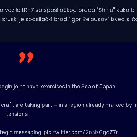
 vozilo LR-7 sa spasilačkog broda "Shihu" kako bi
uski je spasilački brod "Igor Belousov" izveo slič
gin joint naval exercises in the Sea of Japan.
craft are taking part — in a region already marked by ri
tensions.
trategic messaging.
pic.twitter.com/2oNzGg6Z7r