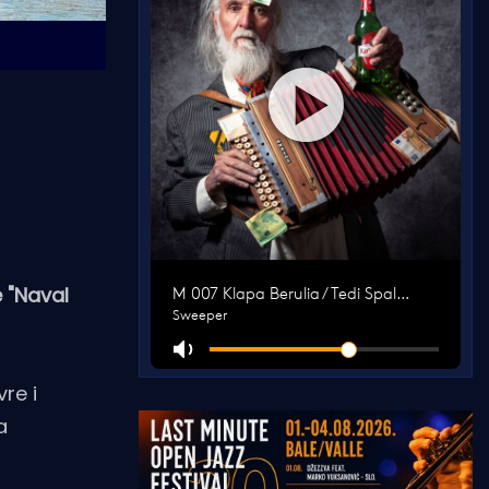
 "Naval
re i
a