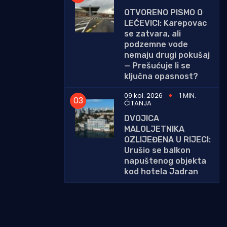
OTVORENO PISMO O
LEĆEVICI: Karepovac
se zatvara, ali
podzemne vode
nemaju drugi pokušaj
— Prešućuje li se
ključna opasnost?
09 kol. 2026
1 MIN.
ČITANJA
DVOJICA
MALOLJETNIKA
OZLIJEĐENA U RIJECI:
Urušio se balkon
napuštenog objekta
kod hotela Jadran