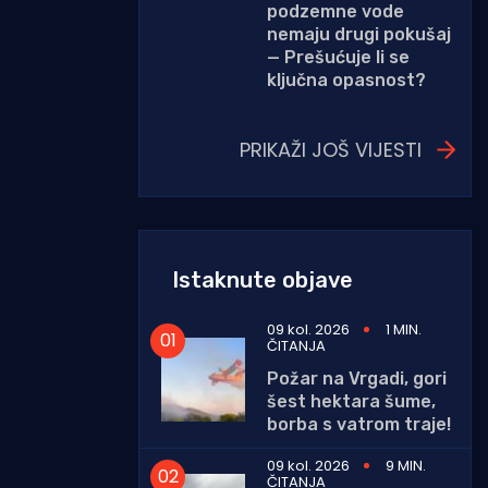
podzemne vode
nemaju drugi pokušaj
— Prešućuje li se
ključna opasnost?
PRIKAŽI JOŠ VIJESTI
Istaknute objave
09 kol. 2026
1 MIN.
ČITANJA
Požar na Vrgadi, gori
šest hektara šume,
borba s vatrom traje!
09 kol. 2026
9 MIN.
ČITANJA