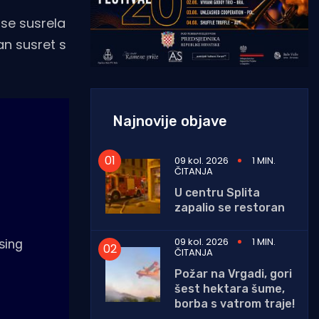
 se susrela
an susret s
Najnovije objave
09 kol. 2026
1 MIN.
ČITANJA
U centru Splita
zapalio se restoran
09 kol. 2026
1 MIN.
sing
ČITANJA
Požar na Vrgadi, gori
šest hektara šume,
borba s vatrom traje!