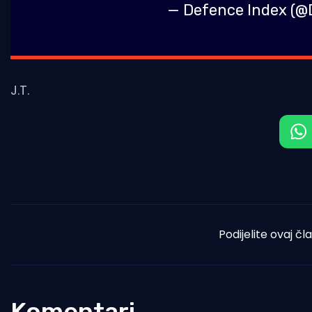
— Defence Index (
J.T.
Podijelite ovaj čl
Komentari