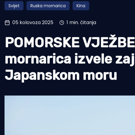
Svijet
Ruska mornarica
Kina
Pomorstvo
Ribolov
05 kolovoza 2025
1 min. čitanja
Ekologija
POMORSKE VJEŽBE R
Tradicija i kultura
mornarica izvele za
Japanskom moru