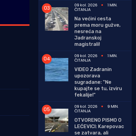
09 kol. 2026
1 MIN.
ČITANJA
Na većini cesta
prema moru gužve,
nesreća na
Jadranskoj
magistrali!
09 kol. 2026
1 MIN.
ČITANJA
VIDEO Zadranin
upozorava
sugrađane: "Ne
kupajte se tu, izviru
fekalije!"
09 kol. 2026
9 MIN.
ČITANJA
OTVORENO PISMO O
LEĆEVICI: Karepovac
se zatvara, ali