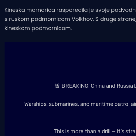
Kineska mornarica rasporedila je svoje podvodno
s ruskom podmornicom Volkhov. S druge strane, sr
kineskom podmornicom.
🚨 BREAKING: China and Russia be
Warships, submarines, and maritime patrol air
This is more than a drill — it’s s