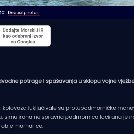
o: 
Depositphotos
dvodne potrage i spašavanja u sklopu vojne vježbe
1. kolovoza iuključivale su protupodmorničke manev
a, simulirana neispravna podmornica locirana je n
 obje mornarice.