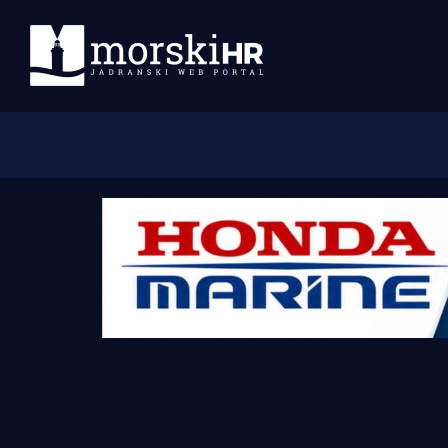
Početna
Morski plus
Morski TV
Obala
Otoci
Turizam i nautika