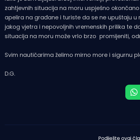
zahtjevnih situacija na moru uspješno okončano
apelira na građane i turiste da se ne upuštaju u 
jakog vjetra i nepovoljnih vremenskih prilika t
situacija na moru može vrlo brzo promijeniti, o
Svim nautičarima želimo mirno more i sigurnu pl
D.G.
Podijelite ovaj čl