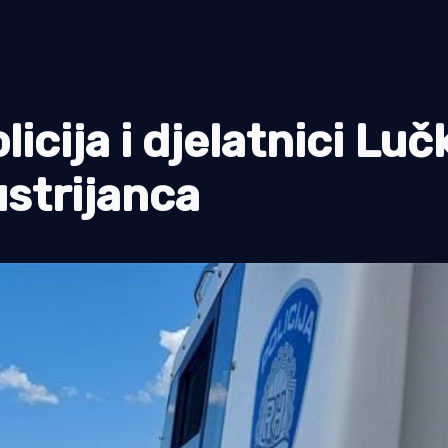
icija i djelatnici Luč
ustrijanca