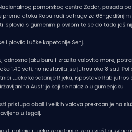
vi Nacionalnog pomorskog centra Zadar, posada pol
a je prema otoku Rabu radi potrage za 68-godišnjim
ati isplovio s gumenim plovilom te se do tada još nij
e i plovilo Lučke kapetanije Senj.
odnosno jaku buru i izrazito valovito more, potr
 1,40 sati, no nastavila jse jutros oko 8 sati. Polic
atnici Lučke kapetanije Rijeka, ispostave Rab jutros
državljanina Austrije koji se nalazio u gumenjaku.
i pristupa obali i velikih valova prekrcan je na sl
avljeno u tegalj.
nosti policije i Lučke kapetanije, kao i vještini svlad