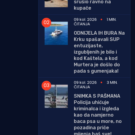
srušio ravno na
kupače
09 kol. 2026
1 MIN.
ČITANJA
ODNIJELA IH BURA Na
Krku spašavali SUP
entuzijaste,
izgubljenih je bilo i
kod Kaštela, a kod
Murtera je došlo do
pada s gumenjaka!
09 kol. 2026
3 MIN.
ČITANJA
SNIMKA S PAŠMANA
Policija uhićuje
kriminalca i izgleda
kao da namjerno
baca psa u more, no
pozadina priče
mijenja baš sve!