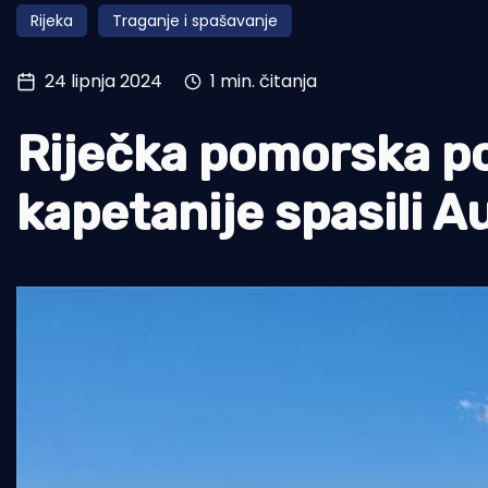
Rijeka
Traganje i spašavanje
Pomorstvo
Ribolov
24 lipnja 2024
1 min. čitanja
Ekologija
Riječka pomorska pol
Tradicija i kultura
kapetanije spasili A