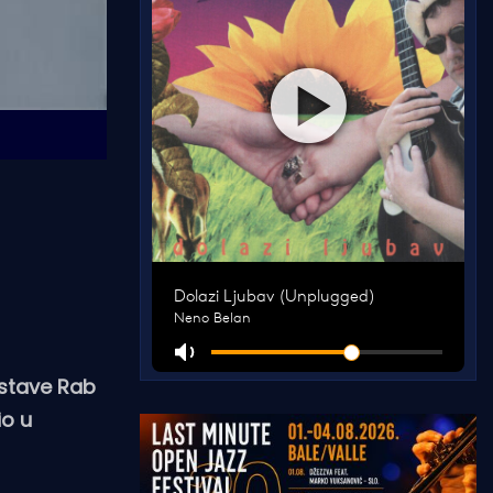
postave Rab
io u