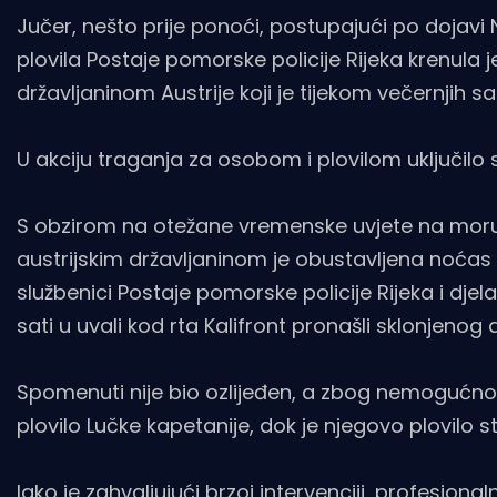
Jučer, nešto prije ponoći, postupajući po doja
plovila Postaje pomorske policije Rijeka krenul
državljaninom Austrije koji je tijekom večernjih s
U akciju traganja za osobom i plovilom uključilo s
S obzirom na otežane vremenske uvjete na moru, 
austrijskim državljaninom je obustavljena noćas oko
službenici Postaje pomorske policije Rijeka i djel
sati u uvali kod rta Kalifront pronašli sklonjenog 
Spomenuti nije bio ozlijeđen, a zbog nemogućnost
plovilo Lučke kapetanije, dok je njegovo plovilo st
Iako je zahvaljujući brzoj intervenciji, profesional