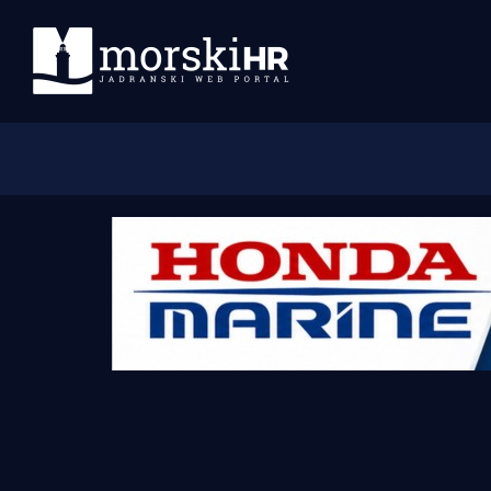
Početna
Morski plus
Morski TV
Obala
Otoci
Turizam i nautika