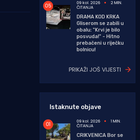
09 kol. 2026
2 MIN.
ČITANJA
DRAMA KOD KRKA
Gliserom se zabili u
obalu: "Krvi je bilo
posvuda!" - Hitno
prebačeni u riječku
bolnicu!
PRIKAŽI JOŠ VIJESTI
Istaknute objave
09 kol. 2026
1 MIN.
ČITANJA
CRIKVENICA Bor se