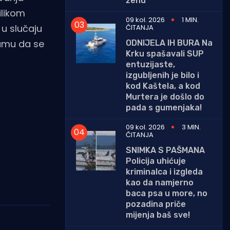
ženu
ilikom
09 kol. 2026
1 MIN.
 u slučaju
ČITANJA
 umu da se
ODNIJELA IH BURA Na
Krku spašavali SUP
entuzijaste,
izgubljenih je bilo i
kod Kaštela, a kod
Murtera je došlo do
pada s gumenjaka!
09 kol. 2026
3 MIN.
ČITANJA
SNIMKA S PAŠMANA
Policija uhićuje
kriminalca i izgleda
kao da namjerno
baca psa u more, no
pozadina priče
mijenja baš sve!