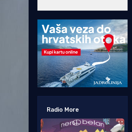
Radio More