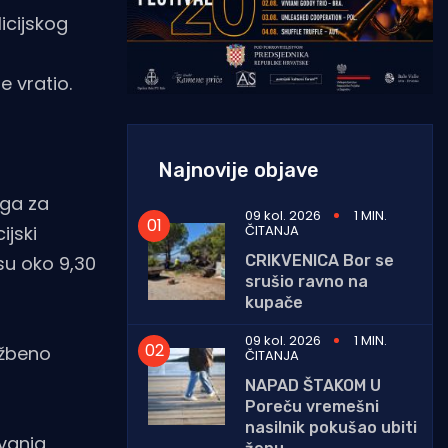
icijskog
e vratio.
Najnovije objave
aga za
09 kol. 2026
1 MIN.
ČITANJA
ijski
CRIKVENICA Bor se
 su oko 9,30
srušio ravno na
kupače
09 kol. 2026
1 MIN.
užbeno
ČITANJA
NAPAD ŠTAKOM U
Poreču vremešni
nasilnik pokušao ubiti
avanja