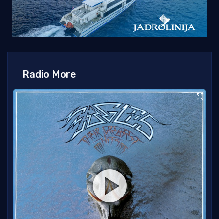
Radio More