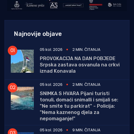
Najnovije objave
05 kol. 2026
2 MIN. ČITANJA
PROVOKACIJA NA DAN POBJEDE
Srpska zastava osvanula na crkvi
iznad Konavala
05 kol. 2026
2 MIN. ČITANJA
SNIMKA S HVARA Pijani turisti
tonuli, domaći snimalli i smijali se:
"Ne smite tu parkirat" - Policija:
"Nema kaznenog djela za
nepomaganje!"
05 kol. 2026
9 MIN. ČITANJA