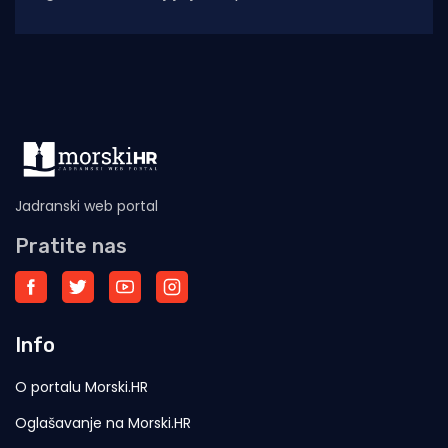
jutro u općini osvanulo je mirno, a komunalne
Jadranski web portal
Pratite nas
Info
O portalu Morski.HR
Oglašavanje na Morski.HR