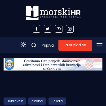
Pretplati se
Prijava
Početna
Morski plus
Morski TV
Obala
Dubrovnik
alkohol
Policija
Otoci