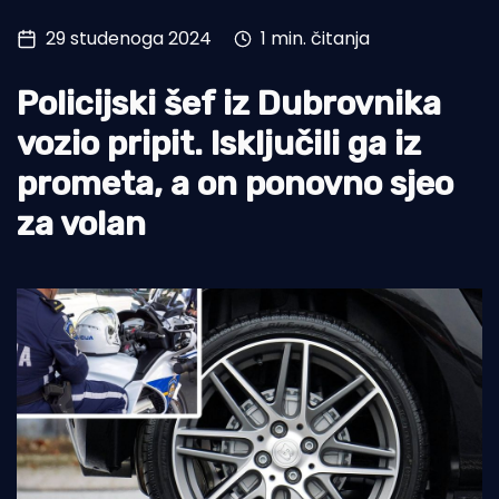
29 studenoga 2024
1 min. čitanja
Turizam i nautika
Pomorstvo
Policijski šef iz Dubrovnika
Ribolov
vozio pripit. Isključili ga iz
Ekologija
prometa, a on ponovno sjeo
za volan
Tradicija i kultura