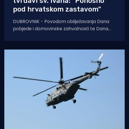
tvrđavi sv. Ivana: "Ponosno
pod hrvatskom zastavom"
DUBROVNIK - Povodom obilježavanja Dana
pobjede i domovinske zahvalnosti te Dana
hrvatskih branitelja, pripadnici Hrvatske
gorske službe spašavanja (HGSS) Stanice
Dubrovnik