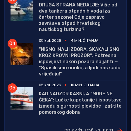
DRUGA STRANA MEDALJE: Više od
dva tankera otpadnih voda iza
čarter sezone! Gdje zapravo
završava otpad hrvatskog
nautičkog turizma?
05 kol. 2026
4 MIN. ČITANJA
"NISMO IMALI IZBORA, SKAKALI SMO
KROZ KROVNI PROZOR": Potresna
ispovijest nakon požara na jahti —
"Spasili smo unuka, a ljudi nas sada
vrijeđaju!"
05 kol. 2026
10 MIN. ČITANJA
KAD NADZOR KASNI, A "MORE NE
ČEKA": Lučke kapetanije i ispostave
između sigurnosti plovidbe i zaštite
pomorskog dobra
PRIKAŽI JOŠ VIJESTI