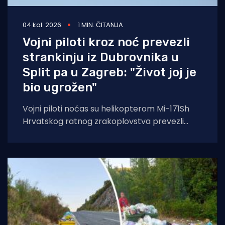
04 kol. 2026
1 MIN. ČITANJA
Vojni piloti kroz noć prevezli
strankinju iz Dubrovnika u
Split pa u Zagreb: "Život joj je
bio ugrožen"
Vojni piloti noćas su helikopterom Mi-171Sh
Hrvatskog ratnog zrakoplovstva prevezli
životno ugroženu stranu državljanku i
medicinski tim iz Opće