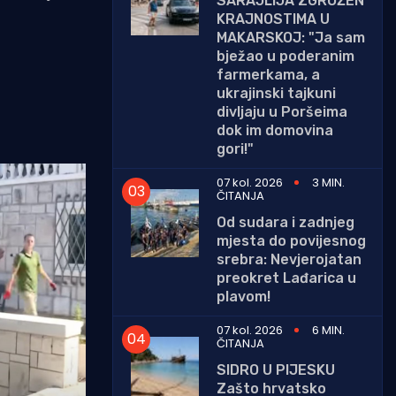
SARAJLIJA ZGROŽEN
KRAJNOSTIMA U
MAKARSKOJ: "Ja sam
bježao u poderanim
farmerkama, a
ukrajinski tajkuni
divljaju u Poršeima
dok im domovina
gori!"
07 kol. 2026
3 MIN.
ČITANJA
Od sudara i zadnjeg
mjesta do povijesnog
srebra: Nevjerojatan
preokret Lađarica u
plavom!
07 kol. 2026
6 MIN.
ČITANJA
SIDRO U PIJESKU
Zašto hrvatsko