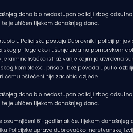
rašnjeg dana bio nedostupan policiji zbog odsutnos
 te je uhićen tijekom današnjeg dana.
tupio u Policijsku postaju Dubrovnik i policiji prija
zijskog priloga oko rušenja zida na pomorskom dob
e kriminalističko istraživanje kojim je utvrđena s
elskog kompleksa, prišao i bez povoda uputio ozbiljn
ri čemu oštećeni nije zadobio ozljede.
rašnjeg dana bio nedostupan policiji zbog odsutnos
 te je uhićen tijekom današnjeg dana.
je osumnjičeni 61-godišnjak će, tijekom današnjeg 
ku Policijske uprave dubrovačko-neretvanske, izvije