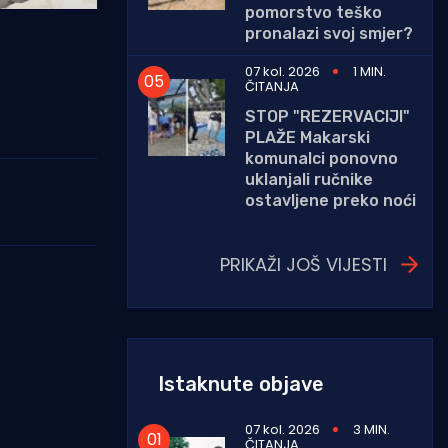
pomorstvo teško
pronalazi svoj smjer?
07 kol. 2026
1 MIN.
ČITANJA
STOP "REZERVACIJI"
PLAŽE Makarski
komunalci ponovno
uklanjali ručnike
ostavljene preko noći
PRIKAŽI JOŠ VIJESTI
Istaknute objave
07 kol. 2026
3 MIN.
ČITANJA