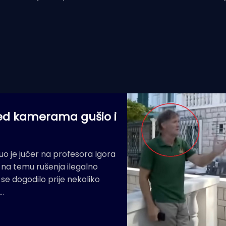
pred kamerama gušio i
o je jučer na profesora Igora
 na temu rušenja ilegalno
e dogodilo prije nekoliko
o…