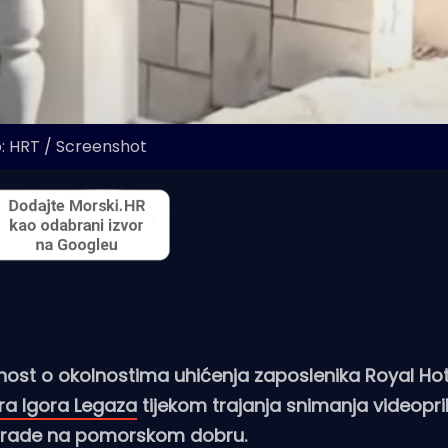
: HRT / Screenshot
javnost o okolnostima uhićenja zaposlenika Royal Ho
ora Igora Legaza
tijekom trajanja snimanja videopr
ograde na pomorskom dobru.