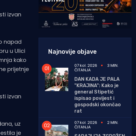
ti izvan
vio napad
ru u Ulici
Najnovije objave
umnja kako
07 kol. 2026
3 MIN.
e prijetnje
ČITANJA
DAN KADA JE PALA
"KRAJINA": Kako je
general Stipetić
ti izvan
ispisao povijest i
gospodski okončao
rat
07 kol. 2026
2 MIN.
dana, uz
ČITANJA
stila je