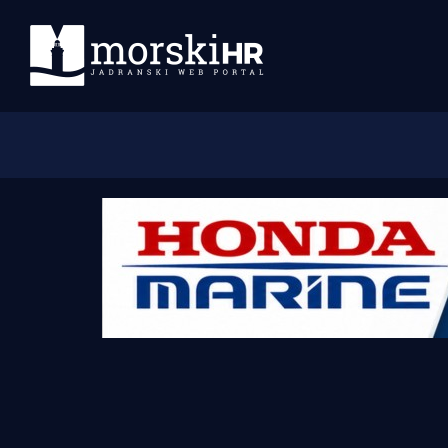
Početna
Morski plus
Morski TV
Obala
Otoci
Turizam i nautika