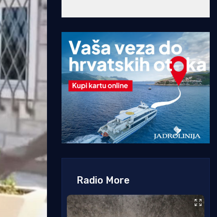
Radio More