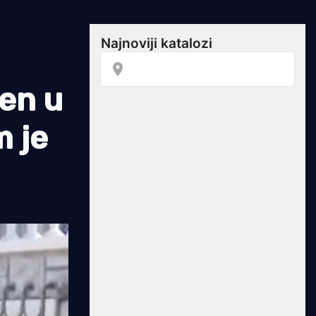
len u
m je