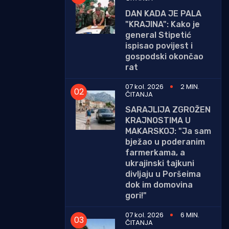
DAN KADA JE PALA
"KRAJINA": Kako je
general Stipetić
ispisao povijest i
gospodski okončao
rat
07 kol. 2026
2 MIN.
ČITANJA
SARAJLIJA ZGROŽEN
KRAJNOSTIMA U
MAKARSKOJ: "Ja sam
bježao u poderanim
farmerkama, a
ukrajinski tajkuni
divljaju u Poršeima
dok im domovina
gori!"
07 kol. 2026
6 MIN.
ČITANJA