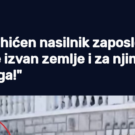
"Uhićen nasilnik zapos
e izvan zemlje i za nji
ga!"