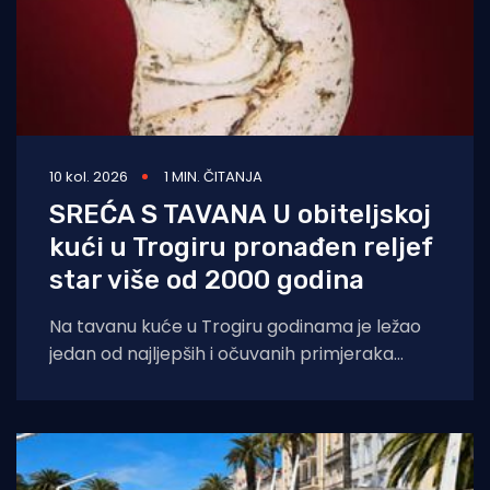
10 kol. 2026
1 MIN. ČITANJA
SREĆA S TAVANA U obiteljskoj
kući u Trogiru pronađen reljef
star više od 2000 godina
Na tavanu kuće u Trogiru godinama je ležao
jedan od najljepših i očuvanih primjeraka
starogrčke umjetnosti, star više od 2000