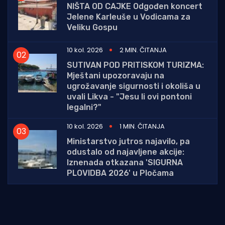
NIŠTA OD CAJKE Odgođen koncert
Jelene Karleuše u Vodicama za
Veliku Gospu
10 kol. 2026
2 MIN. ČITANJA
SUTIVAN POD PRITISKOM TURIZMA:
Mještani upozoravaju na
ugrožavanje sigurnosti i okoliša u
uvali Likva - "Jesu li ovi pontoni
legalni?"
10 kol. 2026
1 MIN. ČITANJA
Ministarstvo jutros najavilo, pa
odustalo od najavljene akcije:
Iznenada otkazana 'SIGURNA
PLOVIDBA 2026' u Pločama