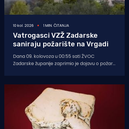
10 kol. 2026
1 MIN. ČITANJA
Vatrogasci VZŽ Zadarske
saniraju požarište na Vrgadi
Dana 09. kolovoza u 00:55 sati ŽVOC
Zadarske županije zaprimio je dojavu o požaru
otvorenog prostora na otoku Vrgada.