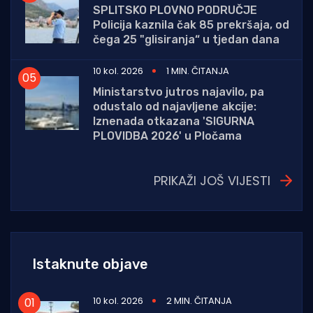
SPLITSKO PLOVNO PODRUČJE
Policija kaznila čak 85 prekršaja, od
čega 25 "glisiranja“ u tjedan dana
10 kol. 2026
1 MIN. ČITANJA
Ministarstvo jutros najavilo, pa
odustalo od najavljene akcije:
Iznenada otkazana 'SIGURNA
PLOVIDBA 2026' u Pločama
PRIKAŽI JOŠ VIJESTI
Istaknute objave
10 kol. 2026
2 MIN. ČITANJA