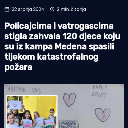
22 srpnja 2024
2 min. čitanja
Turizam i nautika
Pomorstvo
Policajcima i vatrogascima
Ribolov
stigla zahvala 120 djece koju
su iz kampa Medena spasili
Ekologija
tijekom katastrofalnog
Tradicija i kultura
požara