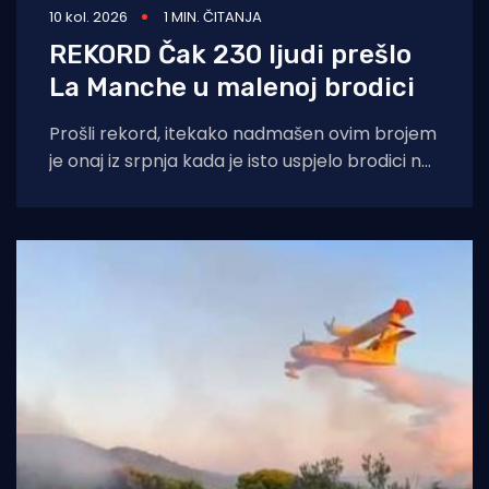
10 kol. 2026
1 MIN. ČITANJA
REKORD Čak 230 ljudi prešlo
La Manche u malenoj brodici
Prošli rekord, itekako nadmašen ovim brojem
je onaj iz srpnja kada je isto uspjelo brodici na
kojoj se nalazilo 165