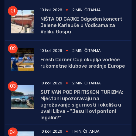
10 kol. 2026
2 MIN. ČITANJA
NIŠTA OD CAJKE Odgođen koncert
Jelene Karleuše u Vodicama za
Veliku Gospu
10 kol. 2026
2 MIN. ČITANJA
Fresh Corner Cup okuplja vodeće
rukometne klubove srednje Europe
10 kol. 2026
2 MIN. ČITANJA
SUTIVAN POD PRITISKOM TURIZMA:
Mještani upozoravaju na
ugrožavanje sigurnosti i okoliša u
uvali Likva - "Jesu li ovi pontoni
legalni?"
10 kol. 2026
1 MIN. ČITANJA