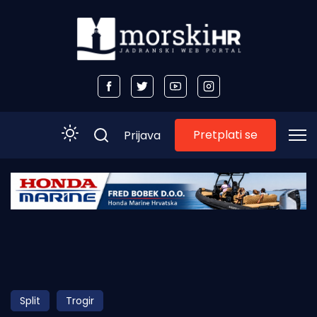
Pretplati se
Prijava
Početna
Morski plus
Morski TV
Obala
Split
Trogir
Otoci