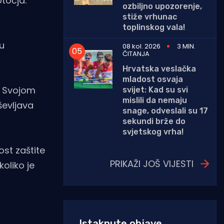
otočja.
ozbiljno upozorenje,
stiže vrhunac
toplinskog vala!
u
08 kol. 2026
3 MIN.
ČITANJA
Hrvatska veslačka
mladost osvaja
a. Svojom
svijet: Kad su svi
mislili da nemaju
ševljava
snage, odveslali su 17
sekundi brže do
svjetskog vrha!
ost zaštite
PRIKAŽI JOŠ VIJESTI
koliko je
Istaknute objave