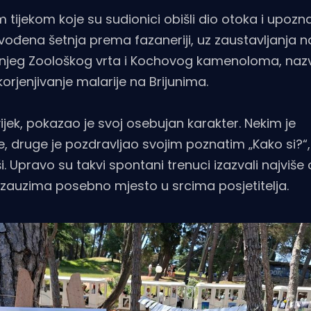
tijekom koje su sudionici obišli dio otoka i upozna
 vođena šetnja prema fazaneriji, uz zaustavljanja n
ašnjeg Zoološkog vrta i Kochovog kamenoloma, na
rjenjivanje malarije na Brijunima.
vijek, pokazao je svoj osebujan karakter. Nekim je
, druge je pozdravljao svojim poznatim „Kako si?“,
Upravo su takvi spontani trenuci izazvali najviše 
 zauzima posebno mjesto u srcima posjetitelja.