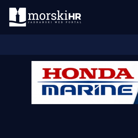
Početna
Morski plus
Morski TV
Obala
Otoci
Turizam i nautika