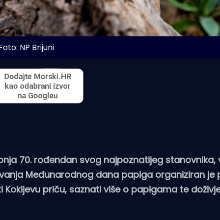
Foto: NP Brijuni
 svibnja 70. rođendan svog najpoznatijeg stanovnika, 
žavanja Međunarodnog dana papiga organiziran je
i Kokijevu priču, saznati više o papigama te doživjet