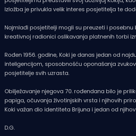
posjetiteljima predstavili svoj doživljaj Kokija, k
Izložba je privukla velik interes posjetitelja te
Najmlađi posjetitelji mogli su preuzeti i poseb
kreativnoj radionici oslikavanja platnenih torbi
Rođen 1956. godine, Koki je danas jedan od najdug
inteligencijom, sposobnošću oponašanja zvukova
posjetitelje svih uzrasta.
Obilježavanje njegova 70. rođendana bilo je prili
papiga, očuvanja životinjskih vrsta i njihovih pri
Koki važan dio identiteta Brijuna i jedan od njiho
D.G.