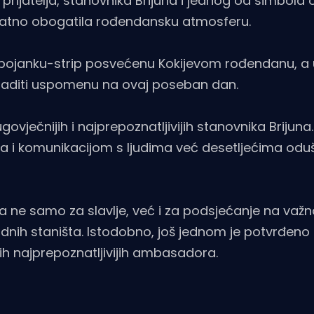
ao prijatelja, stanovnika Brijuna i jednog od simbola 
 dodatno obogatila rođendansku atmosferu.
nu bojanku-strip posvećenu Kokijevom rođendanu, a 
 izraditi uspomenu na ovaj poseban dan.
ovječnijih i najprepoznatljivijih stanovnika Brijun
 i komunikacijom s ljudima već desetljećima odu
ka ne samo za slavlje, već i za podsjećanje na važn
rodnih staništa. Istodobno, još jednom je potvrđeno 
vih najprepoznatljivijih ambasadora.