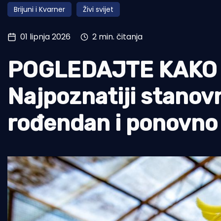
Brijuni i Kvarner
Živi svijet
Pomorstvo
Ribolov
01 lipnja 2026
2 min. čitanja
Ekologija
POGLEDAJTE KAKO 
Tradicija i kultura
Najpoznatiji stanovn
rođendan i ponovno