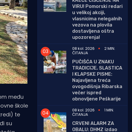
KREĆE ČIŠĆENJE NA
VIRU! Pomorski redari
u velikoj akciji,
vlasnicima nelegalnih
vezova na plovila
dostavljena oštra
upozorenja!
08 kol. 2026
2 MIN.
ČITANJA
PUČIŠĆA U ZNAKU
TRADICIJE, SLASTICA
I KLAPSKE PISME:
Najavljena treća
ovogodišnja Ribarska
večer ispred
enom među
obnovljene Peškarije
novne škole
08 kol. 2026
1 MIN.
redi) te
ČITANJA
đi su
CRVENI ALARM ZA
OBALU: DHMZ izdao