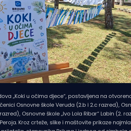
radova „Koki u očima djece“, postavljena na otvor
 učenici Osnovne škole Veruda (2.b i 2.c razred), Os
razred), Osnovne škole „Ivo Lola Ribar“ Labin (2. raz
Peroja. Kroz crteže, slike i maštovite prikaze najmla