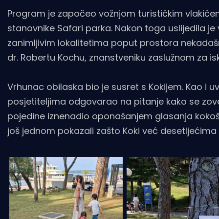
Program je započeo vožnjom turističkim vlakićem 
stanovnike Safari parka. Nakon toga uslijedila je
zanimljivim lokalitetima poput prostora nekad
dr. Robertu Kochu, znanstveniku zaslužnom za isko
Vrhunac obilaska bio je susret s Kokijem. Kao i u
posjetiteljima odgovarao na pitanje kako se zove
pojedine iznenadio oponašanjem glasanja kokoši. 
još jednom pokazali zašto Koki već desetljećima