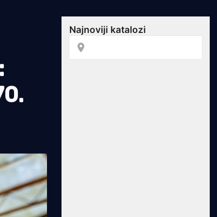
:
70.