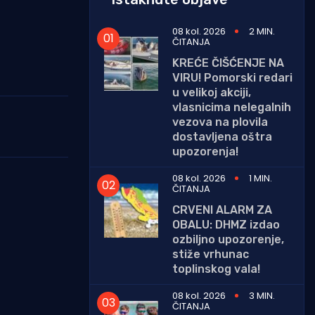
08 kol. 2026
2 MIN.
ČITANJA
KREĆE ČIŠĆENJE NA
VIRU! Pomorski redari
u velikoj akciji,
vlasnicima nelegalnih
vezova na plovila
dostavljena oštra
upozorenja!
08 kol. 2026
1 MIN.
ČITANJA
CRVENI ALARM ZA
OBALU: DHMZ izdao
ozbiljno upozorenje,
stiže vrhunac
toplinskog vala!
08 kol. 2026
3 MIN.
ČITANJA