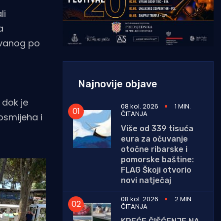
li
a
zvanog po
Najnovije objave
 dok je
08 kol. 2026
1 MIN.
ČITANJA
osmijeha i
Više od 339 tisuća
eura za očuvanje
otočne ribarske i
pomorske baštine:
FLAG Škoji otvorio
novi natječaj
08 kol. 2026
2 MIN.
ČITANJA