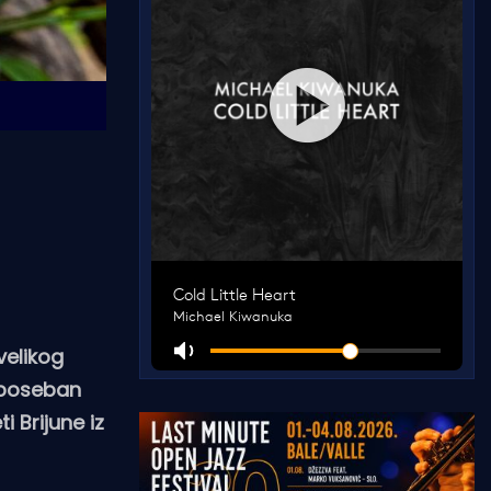
velikog
 poseban
i Brijune iz