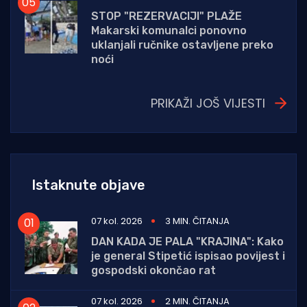
STOP "REZERVACIJI" PLAŽE
Makarski komunalci ponovno
uklanjali ručnike ostavljene preko
noći
PRIKAŽI JOŠ VIJESTI
Istaknute objave
07 kol. 2026
3 MIN. ČITANJA
DAN KADA JE PALA "KRAJINA": Kako
je general Stipetić ispisao povijest i
gospodski okončao rat
07 kol. 2026
2 MIN. ČITANJA