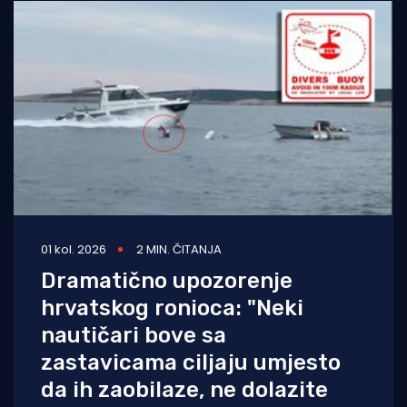
01 kol. 2026
2 MIN. ČITANJA
Dramatično upozorenje
hrvatskog ronioca: "Neki
nautičari bove sa
zastavicama ciljaju umjesto
da ih zaobilaze, ne dolazite