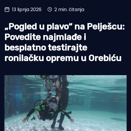
13 lipnja 2026
2 min. čitanja
Turizam i nautika
Pomorstvo
„Pogled u plavo“ na Pelješcu:
Ribolov
Povedite najmlađe i
besplatno testirajte
Ekologija
ronilačku opremu u Orebiću
Tradicija i kultura