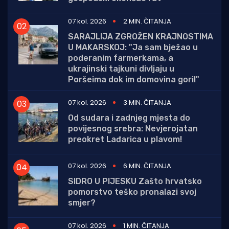
07 kol. 2026
2 MIN. ČITANJA
SARAJLIJA ZGROŽEN KRAJNOSTIMA
U MAKARSKOJ: "Ja sam bježao u
poderanim farmerkama, a
ukrajinski tajkuni divljaju u
Poršeima dok im domovina gori!"
07 kol. 2026
3 MIN. ČITANJA
Od sudara i zadnjeg mjesta do
povijesnog srebra: Nevjerojatan
preokret Lađarica u plavom!
07 kol. 2026
6 MIN. ČITANJA
SIDRO U PIJESKU Zašto hrvatsko
pomorstvo teško pronalazi svoj
smjer?
07 kol. 2026
1 MIN. ČITANJA