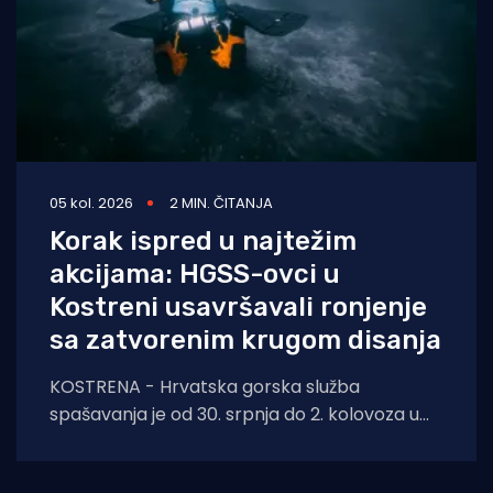
05 kol. 2026
2 MIN. ČITANJA
Korak ispred u najtežim
akcijama: HGSS-ovci u
Kostreni usavršavali ronjenje
sa zatvorenim krugom disanja
KOSTRENA - Hrvatska gorska služba
spašavanja je od 30. srpnja do 2. kolovoza u
Kostreni uspješno provela crossover tečaj
ronjenja za