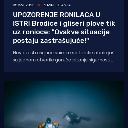
05 kol. 2026
2 MIN. ČITANJA
UPOZORENJE RONILACA U
ISTRI Brodice i gliseri plove tik
uz ronioce: "Ovakve situacije
postaju zastrašujuće!"
Nove zastrašujuće snimke s istarske obale još
su jednom otvorile goruće pitanje sigurnosti
na moru tijekom ljetnih mjeseci. Naime, duž