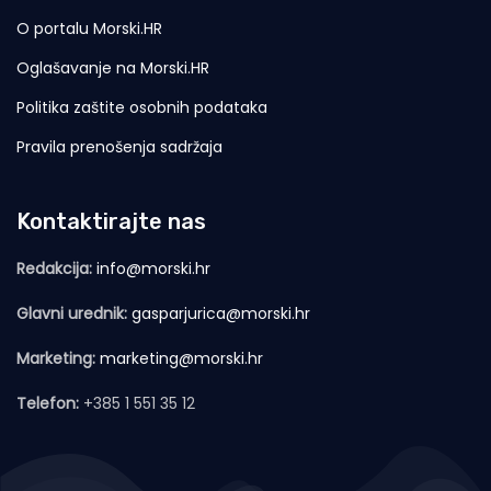
O portalu Morski.HR
Oglašavanje na Morski.HR
Politika zaštite osobnih podataka
Pravila prenošenja sadržaja
Kontaktirajte nas
Redakcija:
info@morski.hr
Glavni urednik:
gasparjurica@morski.hr
Marketing:
marketing@morski.hr
Telefon:
+385 1 551 35 12