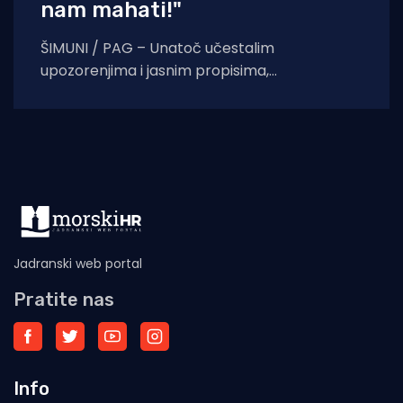
nam mahati!"
ŠIMUNI / PAG – Unatoč učestalim
upozorenjima i jasnim propisima,
neodgovorno ponašanje pojedinih nautičara
na Jadranu i dalje izravno ugrožava živote
podvodnih
Jadranski web portal
Pratite nas
Info