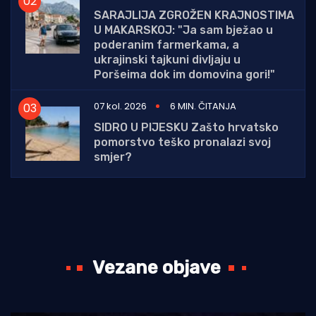
SARAJLIJA ZGROŽEN KRAJNOSTIMA
U MAKARSKOJ: "Ja sam bježao u
poderanim farmerkama, a
ukrajinski tajkuni divljaju u
Poršeima dok im domovina gori!"
07 kol. 2026
6 MIN. ČITANJA
SIDRO U PIJESKU Zašto hrvatsko
pomorstvo teško pronalazi svoj
smjer?
Vezane objave