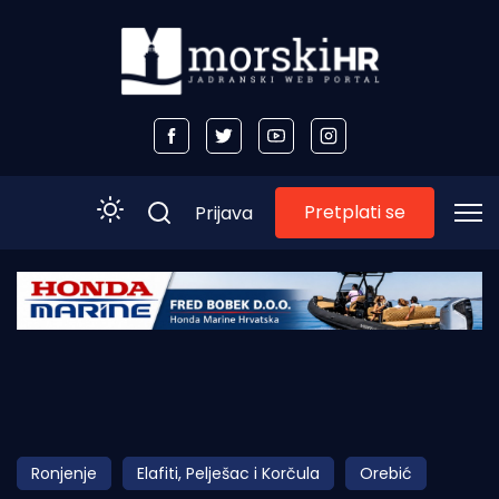
Pretplati se
Prijava
Početna
Morski plus
Morski TV
Obala
Ronjenje
Elafiti, Pelješac i Korčula
Orebić
Otoci