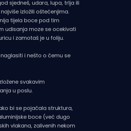
d sjedneš, udara, lupa, trlja ili
 najviše izložili oštećenjima.
nija tijela boce pod tim
om udisanja moze se ocekivati
icu i zamotaš je u foliju.
naglasiti i nešto o čemu se
 izložene svakavim
anja u poslu.
ako bi se pojačala struktura,
e aluminijske boce (već dugo
kih vlakana, zalivenih nekom