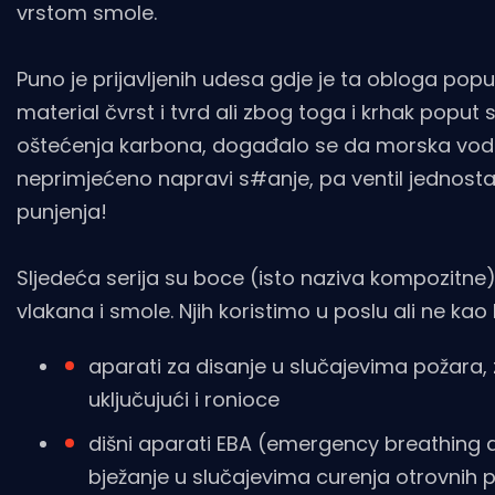
vrstom smole.
Puno je prijavljenih udesa gdje je ta obloga popuc
material čvrst i tvrd ali zbog toga i krhak popu
oštećenja karbona, događalo se da morska voda
neprimjećeno napravi s#anje, pa ventil jednostav
punjenja!
Sljedeća serija su boce (isto naziva kompozitne
vlakana i smole. Njih koristimo u poslu ali ne kao 
aparati za disanje u slučajevima požara,
uključujući i ronioce
dišni aparati EBA (emergency breathing a
bježanje u slučajevima curenja otrovnih p