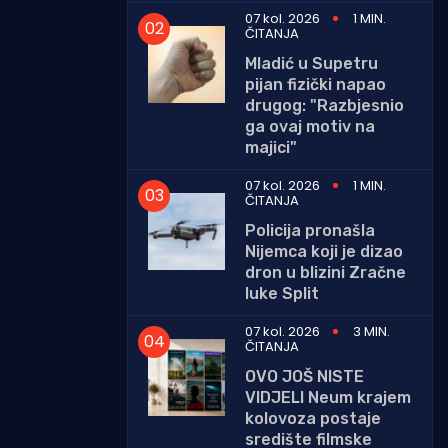
07 kol. 2026
1 MIN.
ČITANJA
Mladić u Supetru
pijan fizički napao
drugog: "Razbjesnio
ga ovaj motiv na
majici"
07 kol. 2026
1 MIN.
ČITANJA
Policija pronašla
Nijemca koji je dizao
dron u blizini Zračne
luke Split
07 kol. 2026
3 MIN.
ČITANJA
OVO JOŠ NISTE
VIDJELI Neum krajem
kolovoza postaje
središte filmske