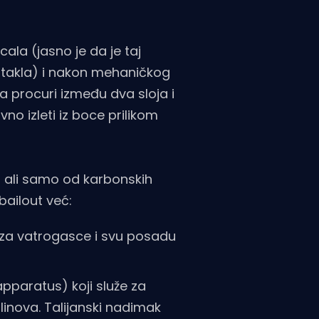
ala (jasno je da je taj
t stakla) i nakon mehaničkog
 procuri između dva sloja i
no izleti iz boce prilikom
) ali samo od karbonskih
bailout već:
 za vatrogasce i svu posadu
pparatus) koji služe za
linova. Talijanski nadimak