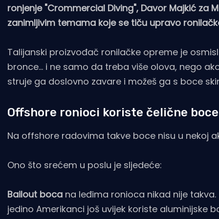
ronjenje "Crommercial Diving", Davor Majkić za Mo
zanimljivim temama koje se tiču upravo ronilačk
Talijanski proizvođač ronilačke opreme je osmislio
bronce... i ne samo da treba više olova, nego 
struje ga doslovno zavare i možeš ga s boce skinu
Offshore ronioci koriste čelične boce
Na offshore radovima takve boce nisu u nekoj ak
Ono što srećem u poslu je sljedeće:
Bailout boca
na leđima ronioca nikad nije takva. 
jedino Amerikanci još uvijek koriste aluminijske 