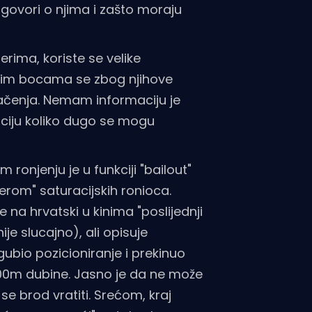
govori o njima i zašto moraju
erima, koriste se velike
 tim bocama se zbog njihove
lačenja. Nemam informaciju je
maciju koliko dugo se mogu
ronjenju je u funkciji "bailout"
rom" saturacijskih ronioca.
e na hrvatski u kinima "poslijednji
e slucajno), ali opisuje
gubio pozicioniranje i prekinuo
100m dubine. Jasno je da ne može
se brod vratiti. Srećom, kraj