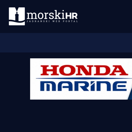
Početna
Morski plus
Morski TV
Obala
Otoci
Turizam i nautika