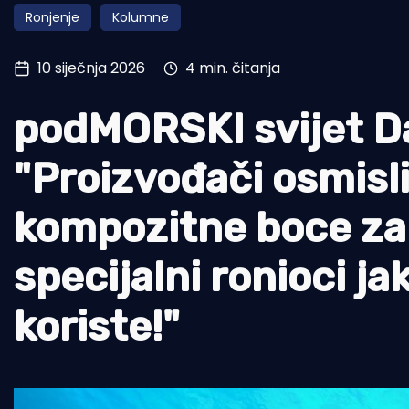
Ronjenje
Kolumne
Pomorstvo
Ribolov
10 siječnja 2026
4 min. čitanja
Ekologija
podMORSKI svijet D
Tradicija i kultura
"Proizvođači osmisli
kompozitne boce za 
specijalni ronioci jak
koriste!"