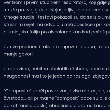
ventilom i prvim stupnjem respiratora, koji gdje go
struže po tvojoj klupi. Najosjetljiviji dio opreme su
Mnoge studije i testovi pokazali su da se iz alumi
stresnim uvjetima odvajaju mikročestice i prilik
aluminijska folija po alveolama kao kad pečeš pur
Uz sve prednosti takvih kompozitnih boca, treba 
manje govori:
U radovima, nebitno obalni ili offshore, boce su
neugodnostima i to je jedan od razloga izbjegav
"Composite" znači povezivanje više materijala, k
čvrstoća,... ali primarne "composit" boce su bil
bojkotirane u poslu) obučene u pidžamu karbons