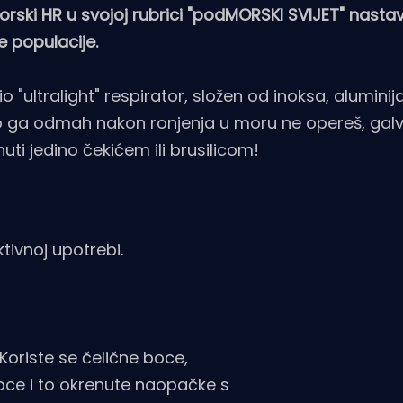
rski HR u svojoj rubrici "podMORSKI SVIJET" nastavl
e populacije.
 "ultralight" respirator, složen od inoksa, aluminij
ako ga odmah nakon ronjenja u moru ne opereš, gal
ti jedino čekićem ili brusilicom!
tivnoj upotrebi.
Koriste se čelične boce,
boce i to okrenute naopačke s