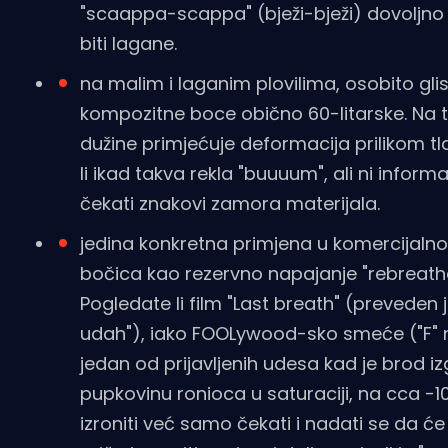
"scaappa-scappa" (bježi-bježi) dovoljno 
biti lagane.
na malim i laganim plovilima, osobito glis
kompozitne boce obično 60-litarske. Na
dužine primjećuje deformacija prilikom t
li ikad takva rekla "buuuum", ali ni infor
čekati znakovi zamora materijala.
jedina konkretna primjena u komercijalnom 
bočica kao rezervno napajanje "rebreathe
Pogledate li film "Last breath" (preveden j
udah"), iako FOOLywood-sko smeće ("F" nij
jedan od prijavljenih udesa kad je brod iz
pupkovinu ronioca u saturaciji, na cca -
izroniti već samo čekati i nadati se da će 