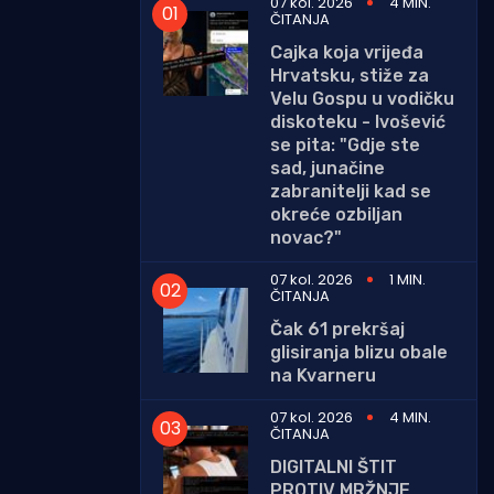
07 kol. 2026
4 MIN.
ČITANJA
Cajka koja vrijeđa
Hrvatsku, stiže za
Velu Gospu u vodičku
diskoteku - Ivošević
se pita: "Gdje ste
sad, junačine
zabranitelji kad se
okreće ozbiljan
novac?"
07 kol. 2026
1 MIN.
ČITANJA
Čak 61 prekršaj
glisiranja blizu obale
na Kvarneru
07 kol. 2026
4 MIN.
ČITANJA
DIGITALNI ŠTIT
PROTIV MRŽNJE