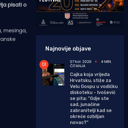
ja pisati o
a, mesinga,
vanske
Najnovije objave
07 kol. 2026
4 MIN.
ČITANJA
Cajka koja vrijeđa
Hrvatsku, stiže za
Velu Gospu u vodičku
diskoteku - Ivošević
se pita: "Gdje ste
sad, junačine
zabranitelji kad se
okreće ozbiljan
novac?"