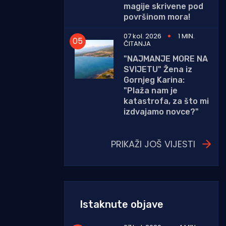
magije skrivene pod
površinom mora!
07 kol. 2026
1 MIN.
ČITANJA
"NAJMANJE MORE NA
SVIJETU" Žena iz
Gornjeg Karina:
"Plaža nam je
katastrofa, za što mi
izdvajamo novce?"
PRIKAŽI JOŠ VIJESTI
Istaknute objave