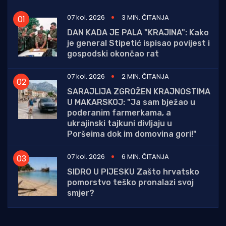
07 kol. 2026
3 MIN. ČITANJA
DAN KADA JE PALA "KRAJINA": Kako
je general Stipetić ispisao povijest i
gospodski okončao rat
07 kol. 2026
2 MIN. ČITANJA
SARAJLIJA ZGROŽEN KRAJNOSTIMA
U MAKARSKOJ: "Ja sam bježao u
poderanim farmerkama, a
ukrajinski tajkuni divljaju u
Poršeima dok im domovina gori!"
07 kol. 2026
6 MIN. ČITANJA
SIDRO U PIJESKU Zašto hrvatsko
pomorstvo teško pronalazi svoj
smjer?