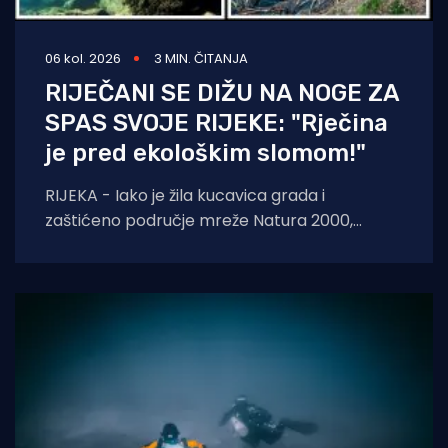
06 kol. 2026
3 MIN. ČITANJA
RIJEČANI SE DIŽU NA NOGE ZA
SPAS SVOJE RIJEKE: "Rječina
je pred ekološkim slomom!"
RIJEKA - Iako je žila kucavica grada i
zaštićeno područje mreže Natura 2000,
Rječina se sustavno uništava i pretvara u
odvodni