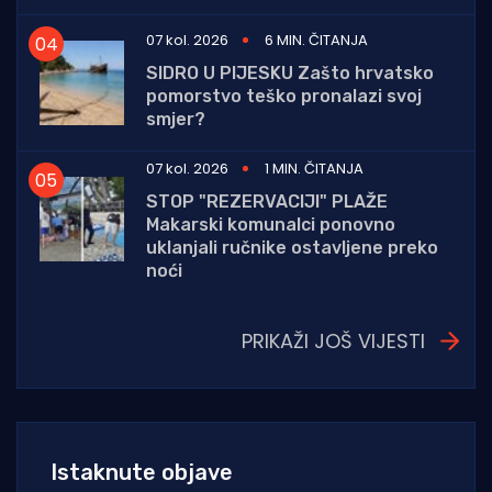
07 kol. 2026
6 MIN. ČITANJA
SIDRO U PIJESKU Zašto hrvatsko
pomorstvo teško pronalazi svoj
smjer?
07 kol. 2026
1 MIN. ČITANJA
STOP "REZERVACIJI" PLAŽE
Makarski komunalci ponovno
uklanjali ručnike ostavljene preko
noći
PRIKAŽI JOŠ VIJESTI
Istaknute objave