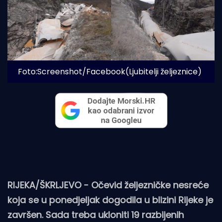
Foto:Screenshot/Facebook(Ljubitelji željeznice)
RIJEKA/ŠKRLJEVO - Očevid željezničke nesreće
koja se u ponedjeljak dogodila u blizini Rijeke je
završen. Sada treba ukloniti 19 razbijenih