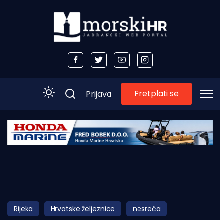
Pretplati se
Prijava
Početna
Morski plus
Morski TV
Obala
Rijeka
Hrvatske željeznice
nesreća
Otoci