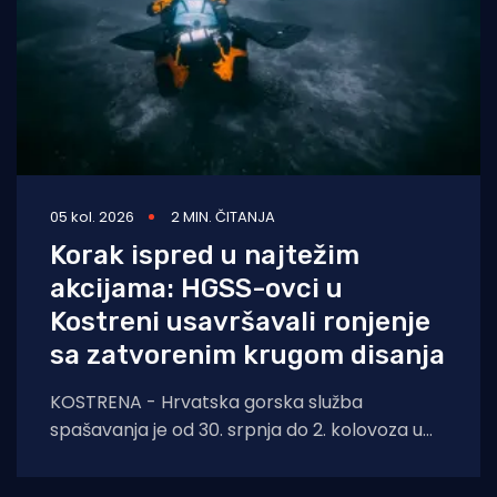
05 kol. 2026
2 MIN. ČITANJA
Korak ispred u najtežim
akcijama: HGSS-ovci u
Kostreni usavršavali ronjenje
sa zatvorenim krugom disanja
KOSTRENA - Hrvatska gorska služba
spašavanja je od 30. srpnja do 2. kolovoza u
Kostreni uspješno provela crossover tečaj
ronjenja za