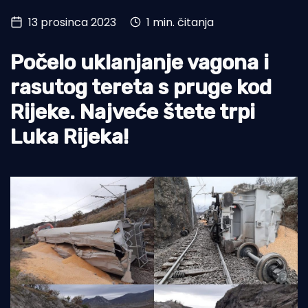
13 prosinca 2023
1 min. čitanja
Turizam i nautika
Pomorstvo
Počelo uklanjanje vagona i
Ribolov
rasutog tereta s pruge kod
Rijeke. Najveće štete trpi
Ekologija
Luka Rijeka!
Tradicija i kultura