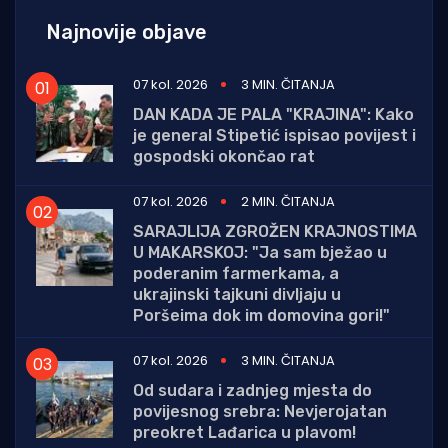
Najnovije objave
07 kol. 2026
3 MIN. ČITANJA
DAN KADA JE PALA "KRAJINA": Kako
je general Stipetić ispisao povijest i
gospodski okončao rat
07 kol. 2026
2 MIN. ČITANJA
SARAJLIJA ZGROŽEN KRAJNOSTIMA
U MAKARSKOJ: "Ja sam bježao u
poderanim farmerkama, a
ukrajinski tajkuni divljaju u
Poršeima dok im domovina gori!"
07 kol. 2026
3 MIN. ČITANJA
Od sudara i zadnjeg mjesta do
povijesnog srebra: Nevjerojatan
preokret Lađarica u plavom!