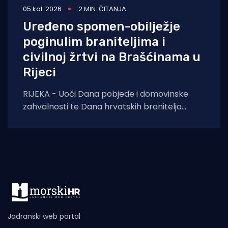
05 kol. 2026
2 MIN. ČITANJA
Uređeno spomen-obilježje
poginulim braniteljima i
civilnoj žrtvi na Brašćinama u
Rijeci
RIJEKA - Uoči Dana pobjede i domovinske
zahvalnosti te Dana hrvatskih branitelja
završeni su građevinski radovi na uređenju
spomen-obilježja u
Jadranski web portal