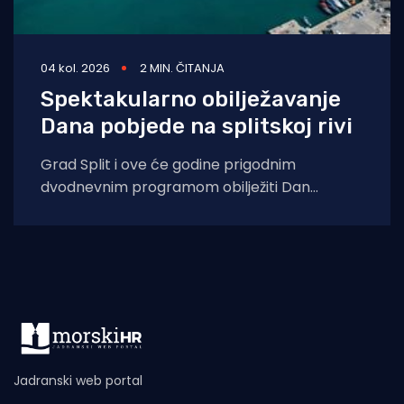
04 kol. 2026
2 MIN. ČITANJA
Spektakularno obilježavanje
Dana pobjede na splitskoj rivi
Grad Split i ove će godine prigodnim
dvodnevnim programom obilježiti Dan
pobjede i domovinske zahvalnosti, Dan
hrvatskih branitelja te 31.
Jadranski web portal