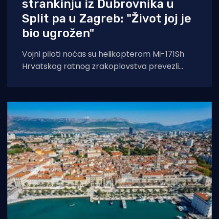
strankinju iz Dubrovnika u
Split pa u Zagreb: "Život joj je
bio ugrožen"
Vojni piloti noćas su helikopterom Mi-171Sh
Hrvatskog ratnog zrakoplovstva prevezli
životno ugroženu stranu državljanku i
medicinski tim iz Opće