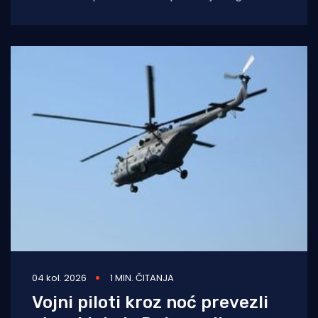
Splita i počinio znatnu materijalnu
04 kol. 2026
1 MIN. ČITANJA
Vojni piloti kroz noć prevezli