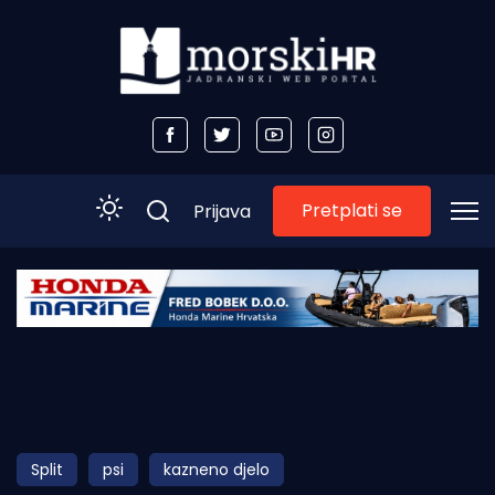
Pretplati se
Prijava
Početna
Morski plus
Morski TV
Obala
Split
psi
kazneno djelo
Otoci