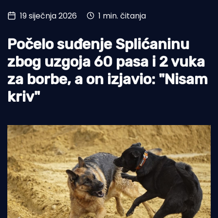
19 siječnja 2026
1 min. čitanja
Turizam i nautika
Pomorstvo
Počelo suđenje Splićaninu
Ribolov
zbog uzgoja 60 pasa i 2 vuka
za borbe, a on izjavio: "Nisam
Ekologija
kriv"
Tradicija i kultura