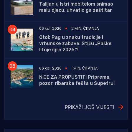
Talijan u Istri mobitelom snimao
malu djecu, uhvatio ga zaštitar
06 kol. 2026
2 MIN. ČITANJA
Otok Pag u znaku tradicije i
vrhunske zabave: Stižu „Paške
litnje igre 2026.”!
06 kol. 2026
1 MIN. ČITANJA
NIJE ZA PROPUSTITI Priprema,
pozor, ribarska fešta u Supetru!
PRIKAŽI JOŠ VIJESTI