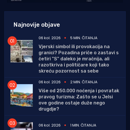
Najnovije objave
06 kol. 2026
5 MIN. ČITANJA
Vjerski simbol ili provokacija na
granici? Pozadina priče o zastavi s
četiri "S" daleko je mračnija, ali
razotkriva i političare koji tako
skreću pozornost sa sebe
06 kol. 2026
2 MIN. ČITANJA
Više od 250.000 noćenja i povratak
pravog turizma: Zašto se u Jelsi
ove godine ostaje duže nego
drugdje?
06 kol. 2026
1 MIN. ČITANJA