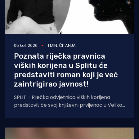
05 kol. 2026
1 MIN. ČITANJA
Poznata riječka pravnica
viških korijena u Splitu će
predstaviti roman koji je već
zaintrigirao javnost!
SPLIT - Riječka odvjetnica viških korijena
predstavit će svoj književni prvijenac u Velikoj
dvorani Gradske knjižnice Marka Marulića u
Splitu, u