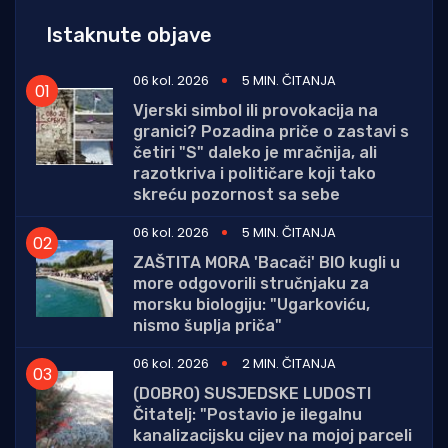
Istaknute objave
06 kol. 2026
5 MIN. ČITANJA
Vjerski simbol ili provokacija na
granici? Pozadina priče o zastavi s
četiri "S" daleko je mračnija, ali
razotkriva i političare koji tako
skreću pozornost sa sebe
06 kol. 2026
5 MIN. ČITANJA
ZAŠTITA MORA 'Bacači' BIO kugli u
more odgovorili stručnjaku za
morsku biologiju: "Ugarkoviću,
nismo šuplja priča"
06 kol. 2026
2 MIN. ČITANJA
(DOBRO) SUSJEDSKE LUDOSTI
Čitatelj: "Postavio je ilegalnu
kanalizacijsku cijev na mojoj parceli