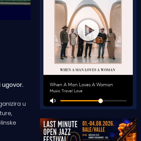
i ugovor.
ganizira u
ture,
linske