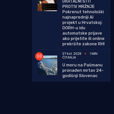
DIGITALNI ŠTIT
PROTIV MRŽNJE
Pokrenut tehnološki
najnapredniji AI
projekt u Hrvatskoj:
DORH-u idu
automatske prijave
ako prijetite ili online
prekršite zakone RH!
07 kol. 2026
1 MIN.
ČITANJA
U moru na Pašmanu
pronađen mrtav 24-
godišnji Slovenac