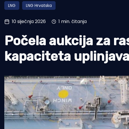
LNG
LNG Hrvatska
Pomorstvo
Ribolov
10 siječnja 2026
1 min. čitanja
Ekologija
Počela aukcija za r
Tradicija i kultura
kapaciteta uplinjav