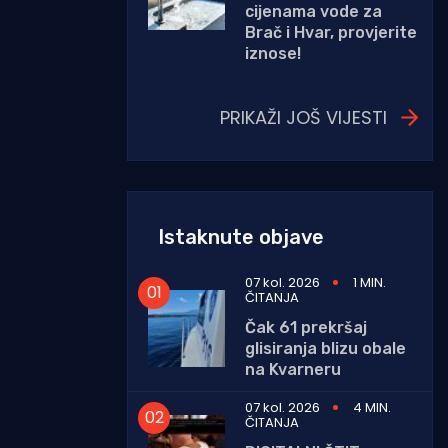
cijenama vode za
Brač i Hvar, provjerite
iznose!
PRIKAŽI JOŠ VIJESTI
Istaknute objave
07 kol. 2026
1 MIN.
ČITANJA
Čak 61 prekršaj
glisiranja blizu obale
na Kvarneru
07 kol. 2026
4 MIN.
ČITANJA