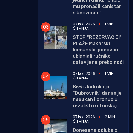
jednom danu: "U kući
mu pronašli kanistar
s benzinom"
07 kol. 2026
1 MIN.
ČITANJA
STOP "REZERVACIJI"
PLAŽE Makarski
komunalci ponovno
uklanjali ručnike
ostavljene preko noći
07 kol. 2026
1 MIN.
ČITANJA
Bivši Jadrolinijin
"Dubrovnik" danas je
nasukan i oronuo u
rezalištu u Turskoj
07 kol. 2026
2 MIN.
ČITANJA
Donesena odluka o