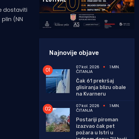
e dostaviti
 plin (NN
Najnovije objave
07 kol. 2026
1 MIN.
ČITANJA
Čak 61 prekršaj
glisiranja blizu obale
na Kvarneru
07 kol. 2026
1 MIN.
ČITANJA
Postariji piroman
izazvao čak pet
požara u Istri u