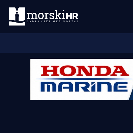
Početna
Morski plus
Morski TV
Obala
Otoci
Turizam i nautika