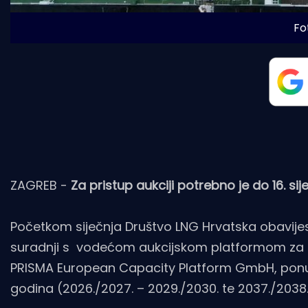
Fo
ZAGREB -
Za pristup aukciji potrebno je do 16. si
Početkom siječnja Društvo LNG Hrvatska obavijesti
suradnji s vodećom aukcijskom platformom za ug
PRISMA European Capacity Platform GmbH, ponudi
godina (2026./2027. – 2029./2030. te 2037./2038.