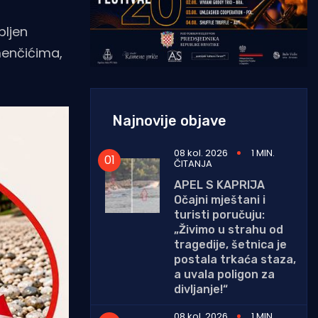
pljen
menčićima,
Najnovije objave
08 kol. 2026
1 MIN.
ČITANJA
APEL S KAPRIJA
Očajni mještani i
turisti poručuju:
„Živimo u strahu od
tragedije, šetnica je
postala trkaća staza,
a uvala poligon za
divljanje!“
08 kol. 2026
1 MIN.