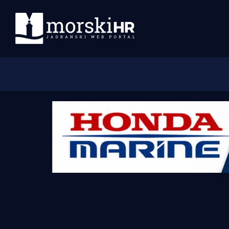
Početna
Morski plus
Morski TV
Obala
Otoci
Turizam i nautika