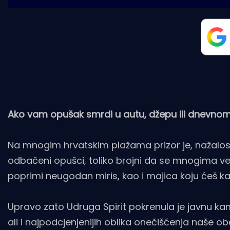
Ako vam opušak smrdi u autu, džepu ili dnevnom
Na mnogim hrvatskim plažama prizor je, nažalos
odbačeni opušci, toliko brojni da se mnogima već
poprimi neugodan miris, kao i majica koju ćeš ka
Upravo zato Udruga Spirit pokrenula je javnu ka
ali i najpodcjenjenijih oblika onečišćenja naše ob