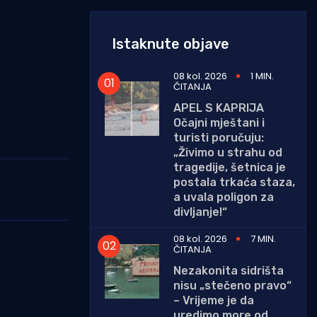
Istaknute objave
08 kol. 2026
1 MIN.
ČITANJA
APEL S KAPRIJA
Očajni mještani i
turisti poručuju:
„Živimo u strahu od
tragedije, šetnica je
postala trkaća staza,
a uvala poligon za
divljanje!“
08 kol. 2026
7 MIN.
ČITANJA
Nezakonita sidrišta
nisu „stečeno pravo“
– Vrijeme je da
uredimo more od