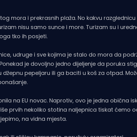
og mora i prekrasnih plaža. No kakvu razglednicu
izam nisu samo sunce i more. Turizam su i uredne
ga tko ih posjeti.
nice, udruge i sve kojima je stalo do mora da podr
e. Ponekad je dovoljno jedno dijeljenje da poruka sti
 džepnu pepeljaru ili ga baciti u koš za otpad. Mož
 ponašanje.
onila na EU novac. Naprotiv, ovo je jedna obična is
oviše prvih nekoliko stotina naljepnica tiskat ćemo o
lijepimo, na vidna mjesta.