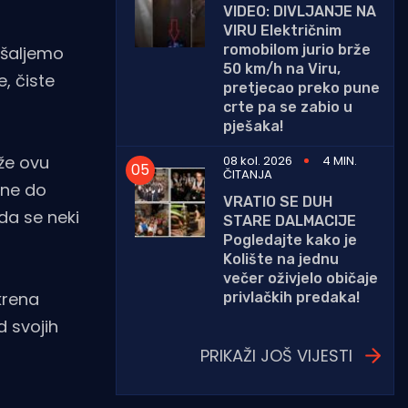
VIDEO: DIVLJANJE NA
VIRU Električnim
romobilom jurio brže
 šaljemo
50 km/h na Viru,
, čiste
pretjecao preko pune
crte pa se zabio u
pješaka!
že ovu
08 kol. 2026
4 MIN.
ČITANJA
gne do
VRATIO SE DUH
da se neki
STARE DALMACIJE
Pogledajte kako je
Kolište na jednu
večer oživjelo običaje
krena
privlačkih predaka!
d svojih
PRIKAŽI JOŠ VIJESTI