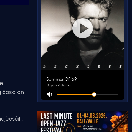
re
og časa on
ajčešćih,