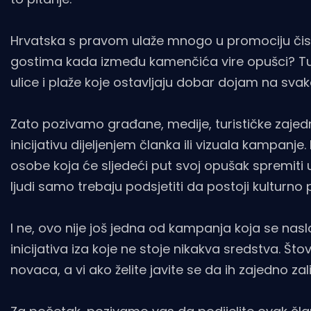
Hrvatska s pravom ulaže mnogo u promociju čist
gostima kada između kamenčića vire opušci? Tur
ulice i plaže koje ostavljaju dobar dojam na svako
Zato pozivamo građane, medije, turističke zajed
inicijativu dijeljenjem članka ili vizuala kampanj
osobe koja će sljedeći put svoj opušak spremiti u
ljudi samo trebaju podsjetiti da postoji kulturno
I ne, ovo nije još jedna od kampanja koja se nasl
inicijativa iza koje ne stoje nikakva sredstva. Št
novaca, a vi ako želite javite se da ih zajedno za