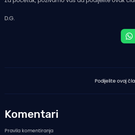
Za početak, pozivamo vas da podijelite ovak člana
D.G.
Podijelite ovaj čl
Komentari
Pravila komentiranja