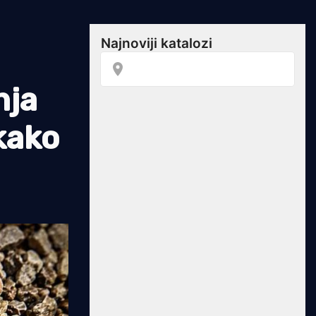
nja
kako