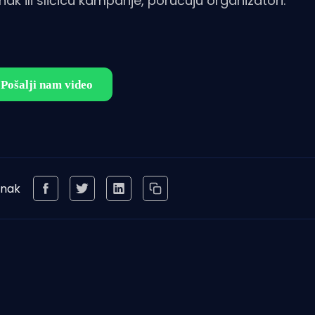
k ili sličicu kampanje, poručuju organizatori.
anak