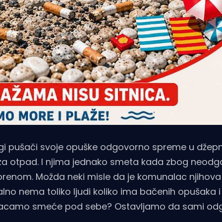
ogi pušači svoje opuške odgovorno spreme u džep
oša za otpad. I njima jednako smeta kada zbog neodg
vorenom. Možda neki misle da je komunalac njihov
alno nema toliko ljudi koliko ima bačenih opušaka i
a bacamo smeće pod sebe? Ostavljamo da sami odg