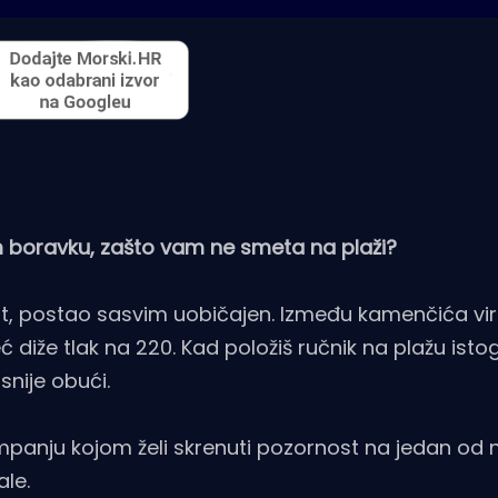
 boravku, zašto vam ne smeta na plaži?
t, postao sasvim uobičajen. Između kamenčića vi
 diže tlak na 220. Kad položiš ručnik na plažu ist
snije obući.
mpanju kojom želi skrenuti pozornost na jedan od n
ale.