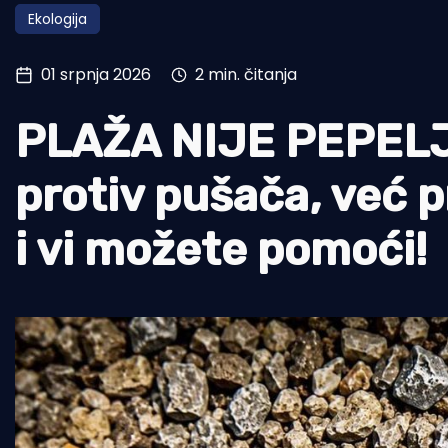
Ekologija
Pomorstvo
Ribolov
01 srpnja 2026
2 min. čitanja
Ekologija
PLAŽA NIJE PEPELJ
Tradicija i kultura
protiv pušača, već p
i vi možete pomoći!