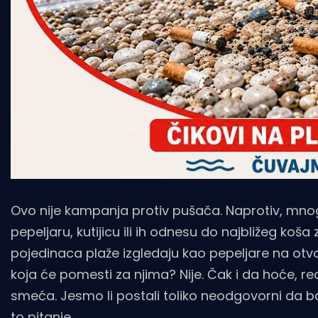
Ovo nije kampanja protiv pušača. Naprotiv, mn
pepeljaru, kutijicu ili ih odnesu do najbližeg k
pojedinaca plaže izgledaju kao pepeljare na ot
koja će pomesti za njima? Nije. Čak i da hoće, re
smeća. Jesmo li postali toliko neodgovorni d
to pitanje.