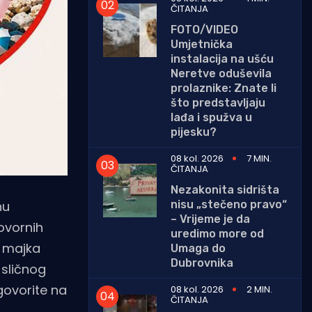
ČITANJA
FOTO/VIDEO
Umjetnička
instalacija na ušću
Neretve oduševila
prolaznike: Znate li
što predstavljaju
lađa i spužva u
pijesku?
08 kol. 2026
7 MIN.
ČITANJA
Nezakonita sidrišta
nisu „stečeno pravo“
nu
– Vrijeme je da
ovornih
uredimo more od
a majka
Umaga do
Dubrovnika
 sličnog
ovorite na
08 kol. 2026
2 MIN.
ČITANJA