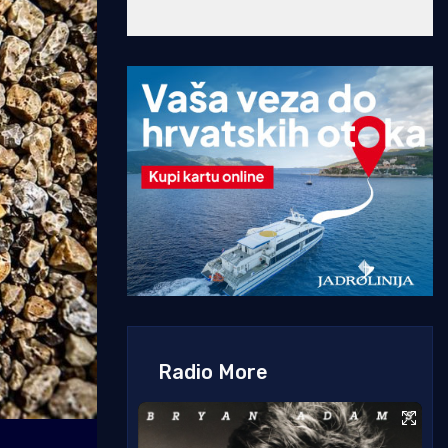
Radio More