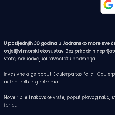
U posljednjih 30 godina u Jadransko more sve češće
osjetljivi morski ekosustav. Bez prirodnih neprij
vrste, narušavajući ravnotežu podmorja.
Invazivne alge poput Caulerpa taxifolia i Caul
autohtonih organizama.
Nove riblje i rakovske vrste, poput plavog raka, st
fondu.