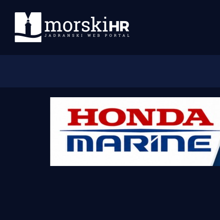
Početna
Morski plus
Morski TV
Obala
Otoci
Turizam i nautika