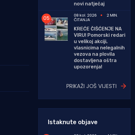
novi natječaj
08 kol. 2026
2 MIN.
ČITANJA
KREĆE ČIŠĆENJE NA
VIRU! Pomorski redari
u velikoj akciji,
vlasnicima nelegalnih
vezova na plovila
dostavljena oštra
upozorenja!
PRIKAŽI JOŠ VIJESTI
Istaknute objave