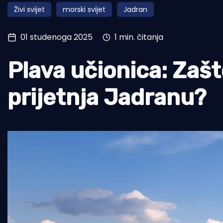
Živi svijet
morski svijet
Jadran
Pomorstvo
Ribolov
01 studenoga 2025
1 min. čitanja
Ekologija
Plava učionica: Zašt
Tradicija i kultura
prijetnja Jadranu?