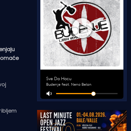
enjaju
u domaće
voj
ribljem