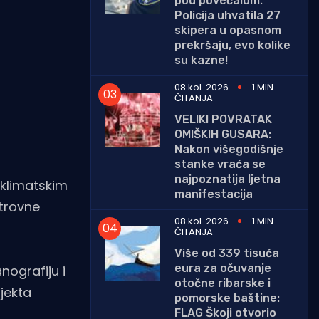
pod povećalom:
Policija uhvatila 27
skipera u opasnom
prekršaju, evo kolike
su kazne!
08 kol. 2026
1 MIN.
ČITANJA
VELIKI POVRATAK
OMIŠKIH GUSARA:
Nakon višegodišnje
stanke vraća se
najpoznatija ljetna
 klimatskim
manifestacija
otrovne
08 kol. 2026
1 MIN.
ČITANJA
Više od 339 tisuća
eura za očuvanje
nografiju i
otočne ribarske i
jekta
pomorske baštine:
FLAG Škoji otvorio