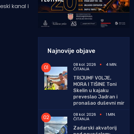
eski kanal i
Najnovije objave
08 kol. 2026
4 MIN.
ČITANJA
TRIJUMF VOLJE,
MORA I TIŠINE Toni
Skelin u kajaku
preveslao Jadran i
pronašao duševni mir
08 kol. 2026
1 MIN.
ČITANJA
Zadarski akvatorij