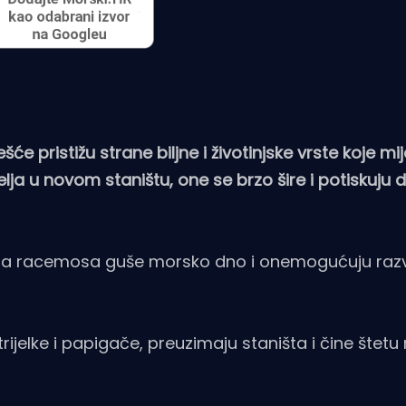
 pristižu strane biljne i životinjske vrste koje mij
atelja u novom staništu, one se brzo šire i potiskuj
erpa racemosa guše morsko dno i onemogućuju raz
rijelke i papigače, preuzimaju staništa i čine štetu 