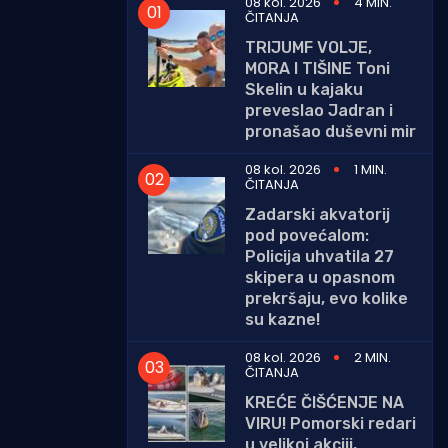
08 kol. 2026
4 MIN.
ČITANJA
TRIJUMF VOLJE,
MORA I TIŠINE Toni
Skelin u kajaku
preveslao Jadran i
pronašao duševni mir
08 kol. 2026
1 MIN.
ČITANJA
Zadarski akvatorij
pod povećalom:
Policija uhvatila 27
skipera u opasnom
prekršaju, evo kolike
su kazne!
08 kol. 2026
2 MIN.
ČITANJA
KREĆE ČIŠĆENJE NA
VIRU! Pomorski redari
u velikoj akciji,