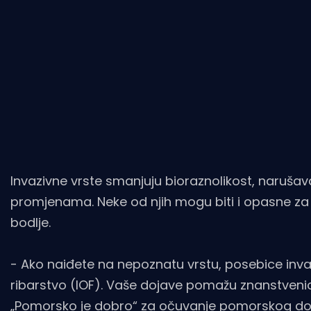
Invazivne vrste smanjuju bioraznolikost, naruša
promjenama. Neke od njih mogu biti i opasne za l
bodlje.
- Ako naiđete na nepoznatu vrstu, posebice invaziv
ribarstvo (IOF). Vaše dojave pomažu znanstvenici
„Pomorsko je dobro“ za očuvanje pomorskog do