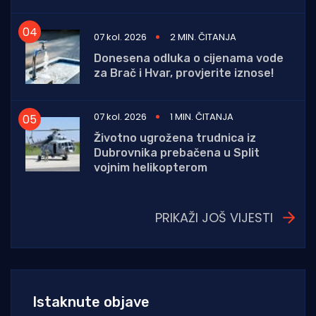
07 kol. 2026
2 MIN. ČITANJA
Donesena odluka o cijenama vode
za Brač i Hvar, provjerite iznose!
07 kol. 2026
1 MIN. ČITANJA
Životno ugrožena trudnica iz
Dubrovnika prebačena u Split
vojnim helikopterom
PRIKAŽI JOŠ VIJESTI
Istaknute objave