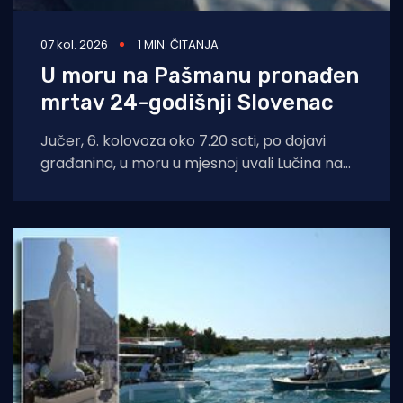
07 kol. 2026
1 MIN. ČITANJA
U moru na Pašmanu pronađen
mrtav 24-godišnji Slovenac
Jučer, 6. kolovoza oko 7.20 sati, po dojavi
građanina, u moru u mjesnoj uvali Lučina na
Pašmanu pronađeno je