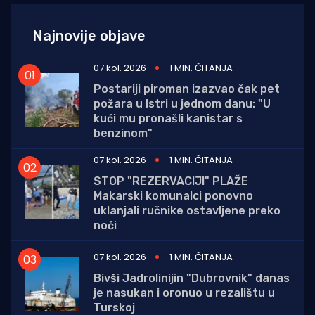
Najnovije objave
07 kol. 2026
1 MIN. ČITANJA
Postariji piroman izazvao čak pet
požara u Istri u jednom danu: "U
kući mu pronašli kanistar s
benzinom"
07 kol. 2026
1 MIN. ČITANJA
STOP "REZERVACIJI" PLAŽE
Makarski komunalci ponovno
uklanjali ručnike ostavljene preko
noći
07 kol. 2026
1 MIN. ČITANJA
Bivši Jadrolinijin "Dubrovnik" danas
je nasukan i oronuo u rezalištu u
Turskoj