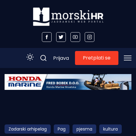
Pretplati se
Prijava
Početna
Morski plus
Morski TV
Obala
Zadarski arhipelag
Pag
pjesma
kultura
Otoci