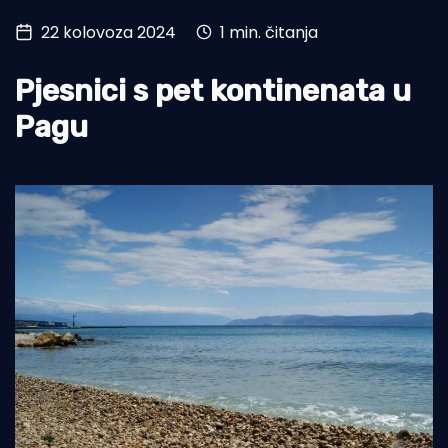
22 kolovoza 2024
1 min. čitanja
Turizam i nautika
Pomorstvo
Pjesnici s pet kontinenata u
Ribolov
Pagu
Ekologija
Tradicija i kultura