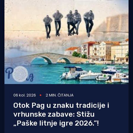
06 kol. 2026
2 MIN. ČITANJA
Otok Pag u znaku tradicije i
vrhunske zabave: Stižu
„Paške litnje igre 2026.”!