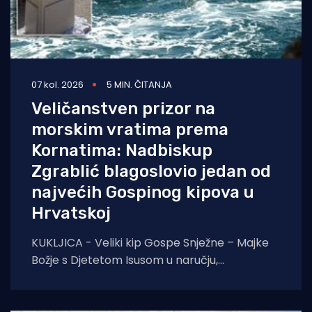
07 kol. 2026
5 MIN. ČITANJA
Veličanstven prizor na
morskim vratima prema
Kornatima: Nadbiskup
Zgrablić blagoslovio jedan od
najvećih Gospinog kipova u
Hrvatskoj
KUKLJICA - Veliki kip Gospe Snježne – Majke
Božje s Djetetom Isusom u naručju,
blagoslovio je zadarski nadbiskup Milan
Zgrablić za vrijeme