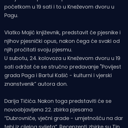
početkom u 19 sati i to u Kneževom dvoru u
Pagu.
Vlatko Majić književnik, predstavit će pjesnike i
njihov pjesnički opus, nakon čega će svaki od
njih pročitati svoju pjesmu.
U subotu, 24. kolovoza u Kneževom dvoru u 19
sati održat će se stručno predavanje "Povijest
grada Paga i Bartul Kašić - kulturni i vjerski
znanstvenik” autora don.
Darija Tičića. Nakon toga predstaviti će se
novoobjavljena 22. zbirka pjesama
“Dubrovniče, vječni grade - umjetnošću na dar
tebi iz cijelog svijeta“. Recenzenti zbirke su Tin