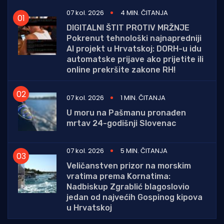
07 kol. 2026
4 MIN. ČITANJA
DIGITALNI ŠTIT PROTIV MRŽNJE
Pokrenut tehnološki najnapredniji
AI projekt u Hrvatskoj: DORH-u idu
automatske prijave ako prijetite ili
online prekršite zakone RH!
07 kol. 2026
1 MIN. ČITANJA
U moru na Pašmanu pronađen
mrtav 24-godišnji Slovenac
07 kol. 2026
5 MIN. ČITANJA
Veličanstven prizor na morskim
vratima prema Kornatima:
Nadbiskup Zgrablić blagoslovio
jedan od najvećih Gospinog kipova
u Hrvatskoj