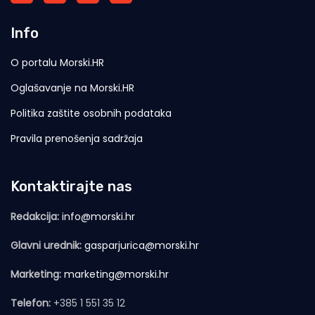
Info
O portalu Morski.HR
Oglašavanje na Morski.HR
Politika zaštite osobnih podataka
Pravila prenošenja sadržaja
Kontaktirajte nas
Redakcija:
info@morski.hr
Glavni urednik:
gasparjurica@morski.hr
Marketing:
marketing@morski.hr
Telefon:
+385 1 551 35 12