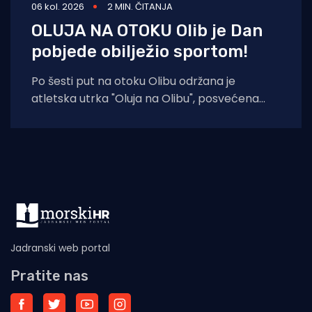
06 kol. 2026
2 MIN. ČITANJA
OLUJA NA OTOKU Olib je Dan
pobjede obilježio sportom!
Po šesti put na otoku Olibu održana je
atletska utrka "Oluja na Olibu", posvećena
sjećanju na ratnog zapovjednika
Jadranski web portal
Pratite nas