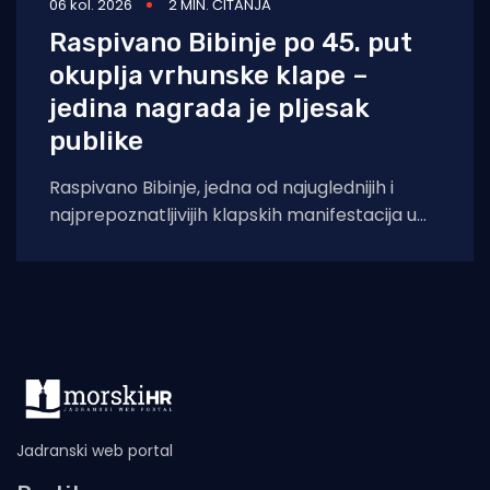
06 kol. 2026
2 MIN. ČITANJA
Raspivano Bibinje po 45. put
okuplja vrhunske klape –
jedina nagrada je pljesak
publike
Raspivano Bibinje, jedna od najuglednijih i
najprepoznatljivijih klapskih manifestacija u
Hrvatskoj, ove će godine doživjeti svoje 45.
izdanje. U subotu,
Jadranski web portal