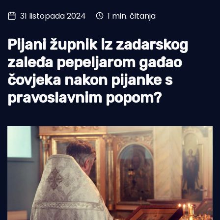
31 listopada 2024
1 min. čitanja
Turizam i nautika
Pomorstvo
Pijani župnik iz zadarskog
Ribolov
zaleđa pepeljarom gađao
čovjeka nakon pijanke s
Ekologija
pravoslavnim popom?
Tradicija i kultura