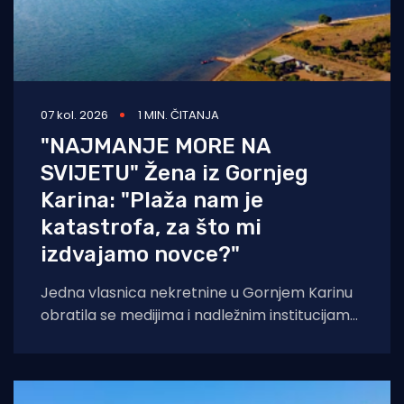
07 kol. 2026
1 MIN. ČITANJA
"NAJMANJE MORE NA
SVIJETU" Žena iz Gornjeg
Karina: "Plaža nam je
katastrofa, za što mi
izdvajamo novce?"
Jedna vlasnica nekretnine u Gornjem Karinu
obratila se medijima i nadležnim institucijama
otvorenim pismom u kojem iznosi niz kritika
na