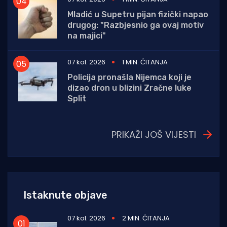
Mladić u Supetru pijan fizički napao
drugog: "Razbjesnio ga ovaj motiv
na majici"
07 kol. 2026
1 MIN. ČITANJA
Policija pronašla Nijemca koji je
dizao dron u blizini Zračne luke
Split
PRIKAŽI JOŠ VIJESTI
Istaknute objave
07 kol. 2026
2 MIN. ČITANJA