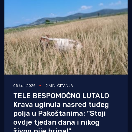
06 kol. 2026
2 MIN. ČITANJA
TELE BESPOMOĆNO LUTALO
Krava uginula nasred tuđeg
polja u Pakoštanima: "Stoji
ovdje tjedan dana i nikog
živog nije briga!"