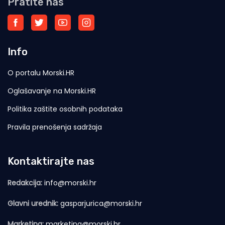
Pratite nas
Info
O portalu Morski.HR
Oglašavanje na Morski.HR
Politika zaštite osobnih podataka
Pravila prenošenja sadržaja
Kontaktirajte nas
Redakcija:
info@morski.hr
Glavni urednik:
gasparjurica@morski.hr
Marketing:
marketing@morski.hr