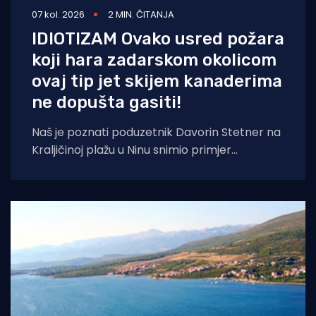
07 kol. 2026
2 MIN. ČITANJA
IDIOTIZAM Ovako usred požara
koji hara zadarskom okolicom
ovaj tip jet skijem kanaderima
ne dopušta gasiti!
Naš je poznati poduzetnik Davorin Stetner na
Kraljičinoj plažu u Ninu snimio primjer
eklatantnog idiotizma, ekstremne gluposti,
neobranjive drskosti i