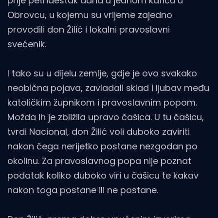
prije petnaestak dana u jednom kafiću u
Obrovcu, u kojemu su vrijeme zajedno
provodili don Žilić i lokalni pravoslavni
svećenik.
I tako su u dijelu zemlje, gdje je ovo svakako
neobična pojava, zavladali sklad i ljubav među
katoličkim župnikom i pravoslavnim popom.
Možda ih je zbližila upravo čašica. U tu čašicu,
tvrdi Nacional, don Žilić voli duboko zaviriti
nakon čega nerijetko postane nezgodan po
okolinu. Za pravoslavnog popa nije poznat
podatak koliko duboko viri u čašicu te kakav
nakon toga postane ili ne postane.