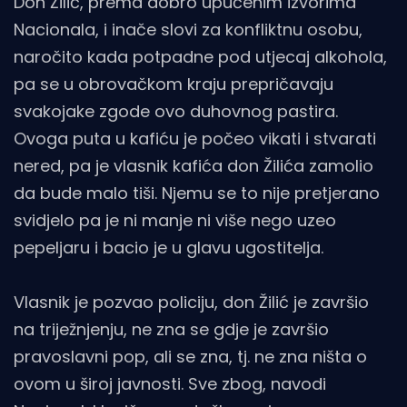
Don Žilić, prema dobro upućenim izvorima
Nacionala, i inače slovi za konfliktnu osobu,
naročito kada potpadne pod utjecaj alkohola,
pa se u obrovačkom kraju prepričavaju
svakojake zgode ovo duhovnog pastira.
Ovoga puta u kafiću je počeo vikati i stvarati
nered, pa je vlasnik kafića don Žilića zamolio
da bude malo tiši. Njemu se to nije pretjerano
svidjelo pa je ni manje ni više nego uzeo
pepeljaru i bacio je u glavu ugostitelja.
Vlasnik je pozvao policiju, don Žilić je završio
na triježnjenju, ne zna se gdje je završio
pravoslavni pop, ali se zna, tj. ne zna ništa o
ovom u široj javnosti. Sve zbog, navodi