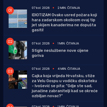
07 kol. 2026
2 MIN. ČITANJA
IDIOTIZAM Ovako usred požara koji
hara zadarskom okolicom ovaj tip
jet skijem kanaderima ne dopušta
gasiti!
07 kol. 2026
1 MIN. ČITANJA
Stigle neslužbene nove cijene
goriva
07 kol. 2026
4 MIN. ČITANJA
Cajka koja vrijeđa Hrvatsku, stiže
za Velu Gospu u vodičku diskoteku
- Ivošević se pita: "Gdje ste sad,
junačine zabranitelji kad se okreće
ozbiljan novac?"
07 kol. 2026
1 MIN. ČITANJA