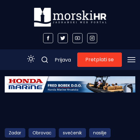
Pretplati se
Prijava
Početna
Morski plus
Morski TV
Obala
Zadar
Obrovac
svećenik
nasilje
Otoci