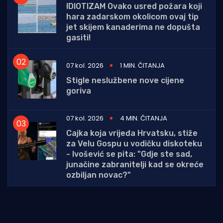
IDIOTIZAM Ovako usred požara koji
hara zadarskom okolicom ovaj tip
jet skijem kanaderima ne dopušta
gasiti!
07 kol. 2026
1 MIN. ČITANJA
Stigle neslužbene nove cijene
goriva
07 kol. 2026
4 MIN. ČITANJA
Cajka koja vrijeđa Hrvatsku, stiže
za Velu Gospu u vodičku diskoteku
- Ivošević se pita: "Gdje ste sad,
junačine zabranitelji kad se okreće
ozbiljan novac?"