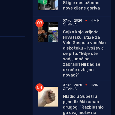
Stigle neslužbene
nove cijene goriva
07 kol. 2026
4 MIN.
ČITANJA
Cajka koja vrijeđa
Hrvatsku, stiže za
Velu Gospu u vodičku
diskoteku - Ivošević
se pita: "Gdje ste
sad, junačine
zabranitelji kad se
okreće ozbiljan
novac?"
07 kol. 2026
1 MIN.
ČITANJA
Mladić u Supetru
pijan fizički napao
drugog: "Razbjesnio
ga ovaj motiv na