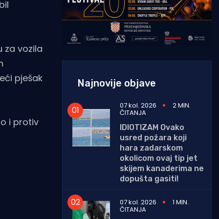
bil
 za vozila
h
eći pješak
Najnovije objave
07 kol. 2026
2 MIN.
ČITANJA
 i protiv
IDIOTIZAM Ovako
usred požara koji
hara zadarskom
okolicom ovaj tip jet
skijem kanaderima ne
dopušta gasiti!
07 kol. 2026
1 MIN.
ČITANJA