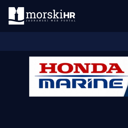
Početna
Morski plus
Morski TV
Obala
Otoci
Turizam i nautika