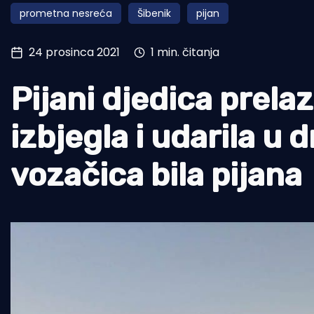
prometna nesreća
Šibenik
pijan
Pomorstvo
Ribolov
24 prosinca 2021
1 min. čitanja
Ekologija
Pijani djedica prela
Tradicija i kultura
izbjegla i udarila u d
vozačica bila pijana