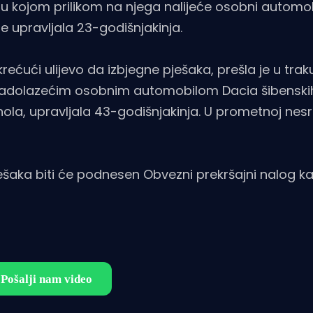
tu kojom prilikom na njega nalijeće osobni automo
e upravljala 23-godišnjakinja.
ećući ulijevo da izbjegne pješaka, prešla je u traku
s nadolazećim osobnim automobilom Dacia šibenski
hola, upravljala 43-godišnjakinja. U prometnoj nesr
ešaka biti će podnesen Obvezni prekršajni nalog kao