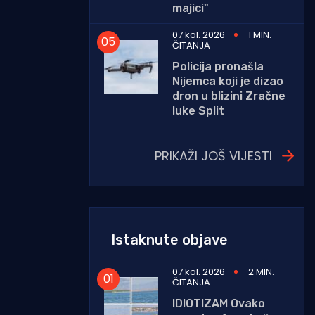
majici"
07 kol. 2026
1 MIN.
ČITANJA
Policija pronašla
Nijemca koji je dizao
dron u blizini Zračne
luke Split
PRIKAŽI JOŠ VIJESTI
Istaknute objave
07 kol. 2026
2 MIN.
ČITANJA
IDIOTIZAM Ovako