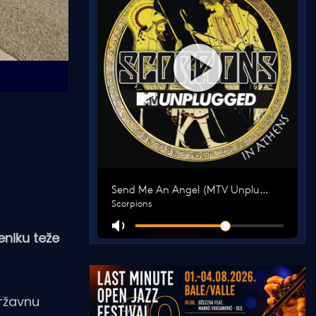
eniku teže
državnu