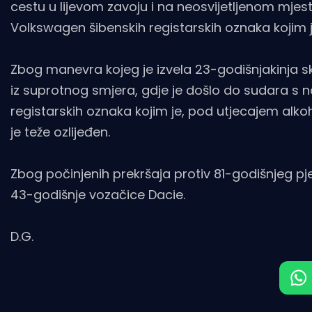
cestu u lijevom zavoju i na neosvijetljenom mjes
Volkswagen šibenskih registarskih oznaka kojim j
Zbog manevra kojeg je izvela 23-godišnjakinja skr
iz suprotnog smjera, gdje je došlo do sudara 
registarskih oznaka kojim je, pod utjecajem alko
je teže ozlijeđen.
Zbog počinjenih prekršaja protiv 81-godišnjeg pj
43-godišnje vozačice Dacie.
D.G.