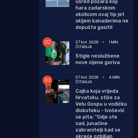
usred požara koji
hara zadarskom
okolicom ovaj tip jet
skijem kanaderima ne
dopušta gasiti!
07 kol. 2026
1 MIN.
ČITANJA
Stigle neslužbene
nove cijene goriva
07 kol. 2026
4 MIN.
ČITANJA
Cajka koja vrijeđa
Hrvatsku, stiže za
Velu Gospu u vodičku
diskoteku - Ivošević
se pita: "Gdje ste
sad, junačine
zabranitelji kad se
okreće ozbiljan