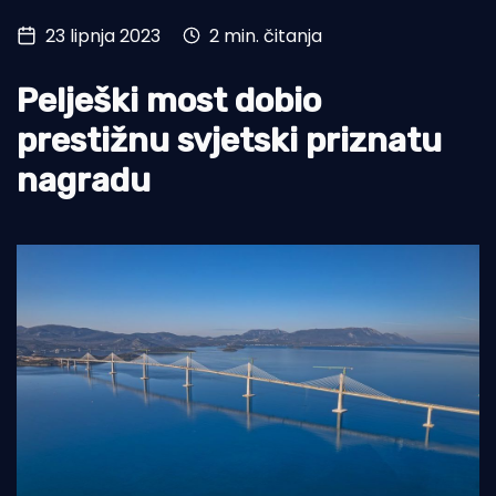
23 lipnja 2023
2 min. čitanja
Turizam i nautika
Pomorstvo
Pelješki most dobio
Ribolov
prestižnu svjetski priznatu
nagradu
Ekologija
Tradicija i kultura