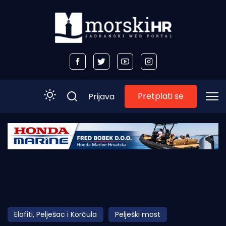
Pretplati se
Prijava
Početna
Morski plus
Morski TV
Obala
Elafiti, Pelješac i Korčula
Pelješki most
Otoci