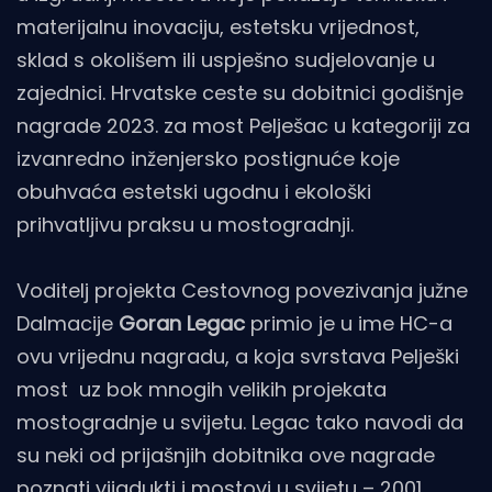
materijalnu inovaciju, estetsku vrijednost,
sklad s okolišem ili uspješno sudjelovanje u
zajednici. Hrvatske ceste su dobitnici godišnje
nagrade 2023. za most Pelješac u kategoriji za
izvanredno inženjersko postignuće koje
obuhvaća estetski ugodnu i ekološki
prihvatljivu praksu u mostogradnji.
Voditelj projekta Cestovnog povezivanja južne
Dalmacije
Goran Legac
primio je u ime HC-a
ovu vrijednu nagradu, a koja svrstava Pelješki
most uz bok mnogih velikih projekata
mostogradnje u svijetu. Legac tako navodi da
su neki od prijašnjih dobitnika ove nagrade
poznati vijadukti i mostovi u svijetu – 2001.