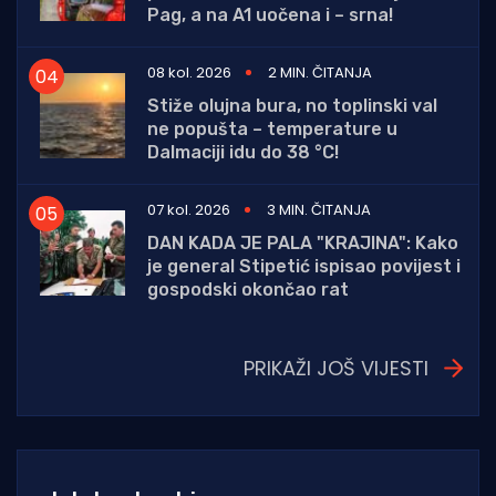
Pag, a na A1 uočena i – srna!
08 kol. 2026
2 MIN. ČITANJA
Stiže olujna bura, no toplinski val
ne popušta – temperature u
Dalmaciji idu do 38 °C!
07 kol. 2026
3 MIN. ČITANJA
DAN KADA JE PALA "KRAJINA": Kako
je general Stipetić ispisao povijest i
gospodski okončao rat
PRIKAŽI JOŠ VIJESTI