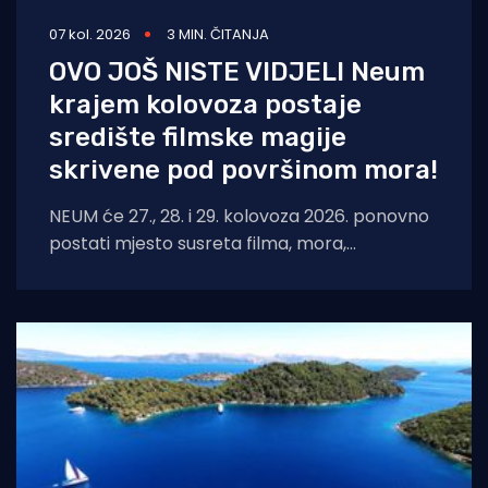
07 kol. 2026
3 MIN. ČITANJA
OVO JOŠ NISTE VIDJELI Neum
krajem kolovoza postaje
središte filmske magije
skrivene pod površinom mora!
NEUM će 27., 28. i 29. kolovoza 2026. ponovno
postati mjesto susreta filma, mora,
umjetnosti i međunarodnih autora. Neum
Underwater