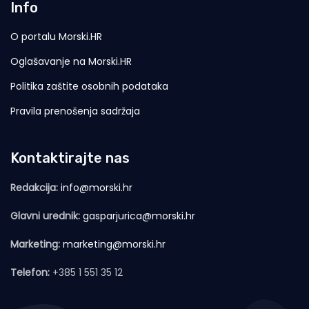
Info
O portalu Morski.HR
Oglašavanje na Morski.HR
Politika zaštite osobnih podataka
Pravila prenošenja sadržaja
Kontaktirajte nas
Redakcija:
info@morski.hr
Glavni urednik:
gasparjurica@morski.hr
Marketing:
marketing@morski.hr
Telefon:
+385 1 551 35 12