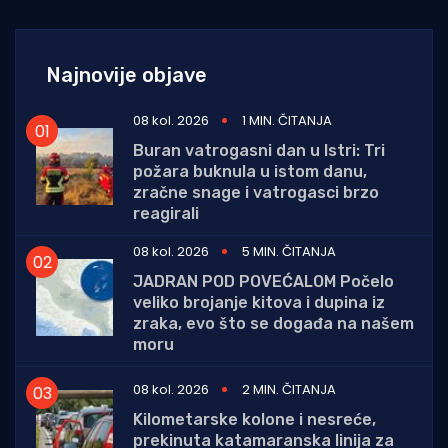
Najnovije objave
08 kol. 2026
1 MIN. ČITANJA
Buran vatrogasni dan u Istri: Tri
požara buknula u istom danu,
zračne snage i vatrogasci brzo
reagirali
08 kol. 2026
5 MIN. ČITANJA
JADRAN POD POVEĆALOM Počelo
veliko brojanje kitova i dupina iz
zraka, evo što se događa na našem
moru
08 kol. 2026
2 MIN. ČITANJA
Kilometarske kolone i nesreće,
prekinuta katamaranska linija za