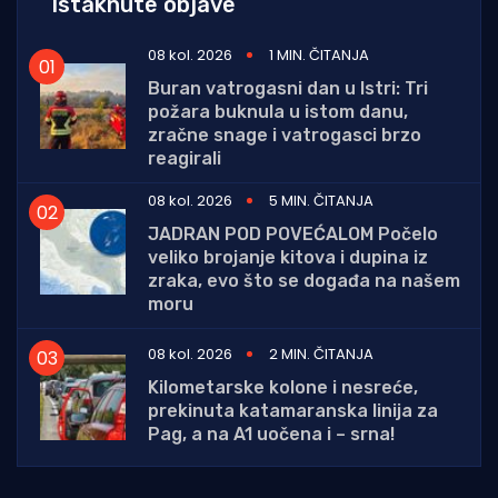
Istaknute objave
08 kol. 2026
1 MIN. ČITANJA
Buran vatrogasni dan u Istri: Tri
požara buknula u istom danu,
zračne snage i vatrogasci brzo
reagirali
08 kol. 2026
5 MIN. ČITANJA
JADRAN POD POVEĆALOM Počelo
veliko brojanje kitova i dupina iz
zraka, evo što se događa na našem
moru
08 kol. 2026
2 MIN. ČITANJA
Kilometarske kolone i nesreće,
prekinuta katamaranska linija za
Pag, a na A1 uočena i – srna!