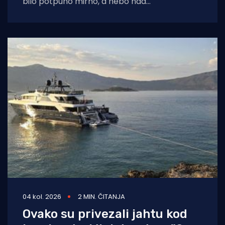
bilo potpuno mirno, a nebo nad
dalmatinskom obalom još obavijeno
04 kol. 2026
2 MIN. ČITANJA
Ovako su privezali jahtu kod