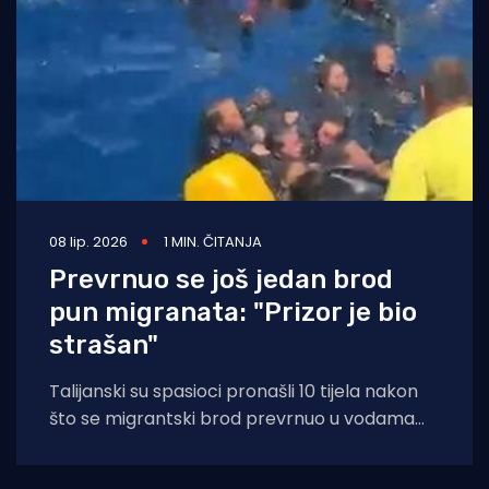
08 lip. 2026
1 MIN. ČITANJA
Prevrnuo se još jedan brod
pun migranata: "Prizor je bio
strašan"
Talijanski su spasioci pronašli 10 tijela nakon
što se migrantski brod prevrnuo u vodama
kraj Malte, priopćila je obalna straža