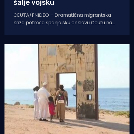
šalje vojsku
CEUTA/FNIDEQ – Dramatična migrantska
kriza potresa španjolsku enklavu Ceutu na
sjeveru Afrike, gdje je prema izvješćima
medija i agencije EFE