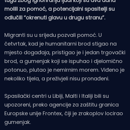
tugu zbog ignoriranja ljudi koji su dva dana
molili za pomoć, a potencijalni spasitelji su
odlučili “okrenuti glavu u drugu stranu”.
Migranti su u srijedu pozvali pomoć. U
četvrtak, kad je humanitarni brod stigao na
mjesto događaja, pristigao je i jedan trgovački
brod, a gumenjak koji se ispuhao i djelomično
potonuo, plutao je nemirnim morem. Viđeno je
nekoliko tijela, a preživjeli nisu pronađeni.
Spasilački centri u Libiji, Malti i Italiji bili su
upozoreni, preko agencije za zaštitu granica
Europske unije Frontex, čiji je zrakoplov locirao
gumenjak.