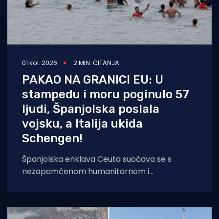
01 kol. 2026
2 MIN. ČITANJA
PAKAO NA GRANICI EU: U
stampedu i moru poginulo 57
ljudi, Španjolska poslala
vojsku, a Italija ukida
Schengen!
Španjolska enklava Ceuta suočava se s
nezapamćenom humanitarnom i
sigurnosnom krizom nakon što je čak 60.000
migranata s područja