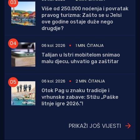
Više od 250.000 noćenja i povratak
pravog turizma: Zašto se u Jelsi
ove godine ostaje duže nego
drugdje?
06 kol. 2026
1 MIN. ČITANJA
Talijan u Istri mobitelom snimao
malu djecu, uhvatio ga zaštitar
06 kol. 2026
2 MIN. ČITANJA
Otok Pag u znaku tradicije i
vrhunske zabave: Stižu „Paške
litnje igre 2026.”!
PRIKAŽI JOŠ VIJESTI