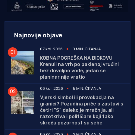
Najnovije objave
07 kol. 2026
3 MIN. ČITANJA
KOBNA POGREŠKA NA BIOKOVU
Krenuli na vrh po paklenoj vrućini
bez dovoljno vode, jedan se
planinar nije vratio
06 kol. 2026
5 MIN. ČITANJA
Vjerski simbol ili provokacija na
granici? Pozadina priče o zastavi s
četiri "S" daleko je mračnija, ali
razotkriva i političare koji tako
skreću pozornost sa sebe
06 kol. 2026
2 MIN. ČITANJA