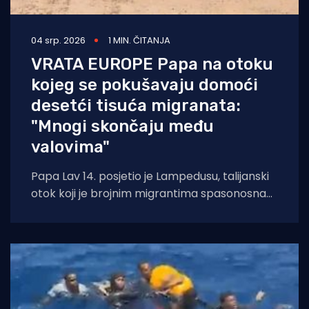
04 srp. 2026
1 MIN. ČITANJA
VRATA EUROPE Papa na otoku
kojeg se pokušavaju domoći
desetći tisuća migranata:
"Mnogi skončaju među
valovima"
Papa Lav 14. posjetio je Lampedusu, talijanski
otok koji je brojnim migrantima spasonosna
europska točka. No, isto je tako, često