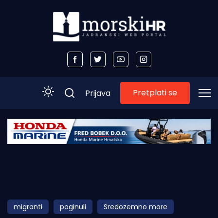
Pretplati se
Prijava
Početna
Morski plus
Morski TV
Obala
migranti
poginuli
Sredozemno more
Otoci