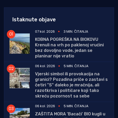
Istaknute objave
07 kol. 2026
3 MIN. ČITANJA
KOBNA POGREŠKA NA BIOKOVU
Krenuli na vrh po paklenoj vrućini
bez dovoljno vode, jedan se
planinar nije vratio
06 kol. 2026
5 MIN. ČITANJA
Vjerski simbol ili provokacija na
granici? Pozadina priče o zastavi s
četiri "S" daleko je mračnija, ali
razotkriva i političare koji tako
skreću pozornost sa sebe
06 kol. 2026
5 MIN. ČITANJA
ZAŠTITA MORA 'Bacači' BIO kugli u