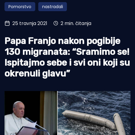
Pomorstvo
nastradali
Turizam i nautika
Pomorstvo
25 travnja 2021
2 min. čitanja
Ribolov
Papa Franjo nakon pogibije
Ekologija
130 migranata: “Sramimo se!
Tradicija i kultura
Ispitajmo sebe i svi oni koji su
okrenuli glavu”