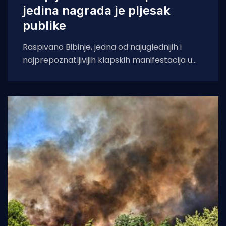
jedina nagrada je pljesak
publike
Raspivano Bibinje, jedna od najuglednijih i
najprepoznatljivijih klapskih manifestacija u
Hrvatskoj, ove će godine doživjeti svoje 45.
izdanje. U subotu,