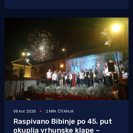
na kojem
06 kol. 2026
2 MIN. ČITANJA
Raspivano Bibinje po 45. put
okuplja vrhunske klape –