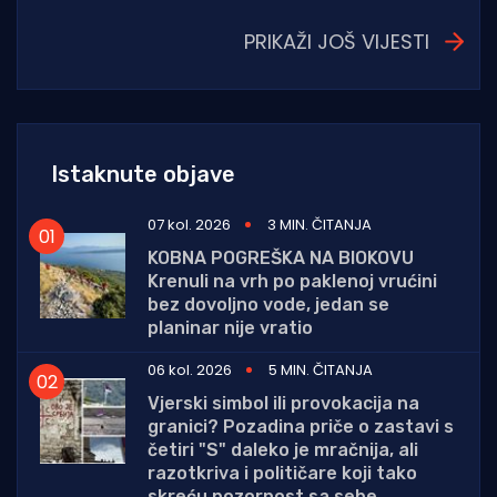
PRIKAŽI JOŠ VIJESTI
Istaknute objave
07 kol. 2026
3 MIN. ČITANJA
KOBNA POGREŠKA NA BIOKOVU
Krenuli na vrh po paklenoj vrućini
bez dovoljno vode, jedan se
planinar nije vratio
06 kol. 2026
5 MIN. ČITANJA
Vjerski simbol ili provokacija na
granici? Pozadina priče o zastavi s
četiri "S" daleko je mračnija, ali
razotkriva i političare koji tako
skreću pozornost sa sebe