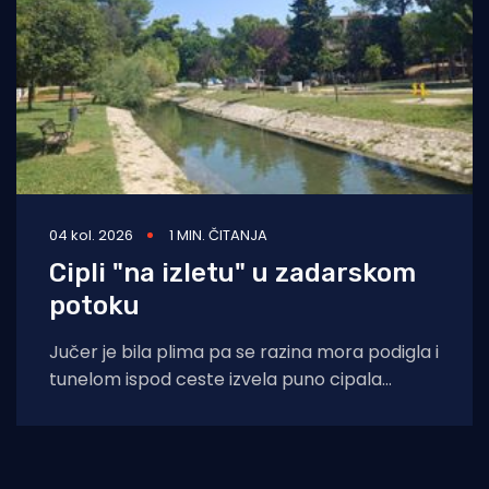
04 kol. 2026
1 MIN. ČITANJA
Cipli "na izletu" u zadarskom
potoku
Jučer je bila plima pa se razina mora podigla i
tunelom ispod ceste izvela puno cipala
balavaca do samog izvora