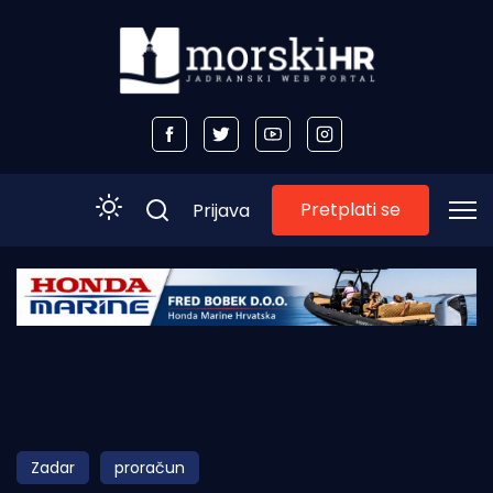
Pretplati se
Prijava
Početna
Morski plus
Morski TV
Obala
Zadar
proračun
Otoci