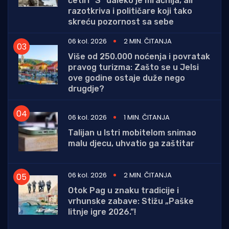
četiri "S" daleko je mračnija, ali
razotkriva i političare koji tako
skreću pozornost sa sebe
06 kol. 2026
2 MIN. ČITANJA
Više od 250.000 noćenja i povratak
pravog turizma: Zašto se u Jelsi
ove godine ostaje duže nego
drugdje?
06 kol. 2026
1 MIN. ČITANJA
Talijan u Istri mobitelom snimao
malu djecu, uhvatio ga zaštitar
06 kol. 2026
2 MIN. ČITANJA
Otok Pag u znaku tradicije i
vrhunske zabave: Stižu „Paške
litnje igre 2026.”!