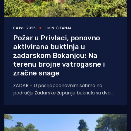
04 kol. 2026
1 MIN. ČITANJA
Požar u Privlaci, ponovno
aktivirana buktinja u
zadarskom Bokanjcu: Na
terenu brojne vatrogasne i
zračne snage
ZADAR - U poslijepodnevnim satima na
području Zadarske županije buknula su dva
požara otvorenog prostora. Oko 14 sati došlo
je do