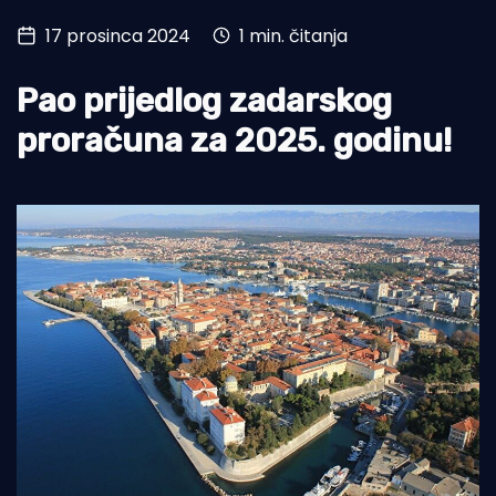
17 prosinca 2024
1 min. čitanja
Turizam i nautika
Pomorstvo
Pao prijedlog zadarskog
Ribolov
proračuna za 2025. godinu!
Ekologija
Tradicija i kultura