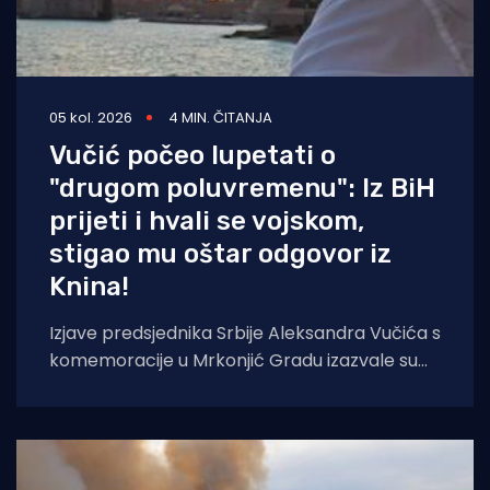
05 kol. 2026
4 MIN. ČITANJA
Vučić počeo lupetati o
"drugom poluvremenu": Iz BiH
prijeti i hvali se vojskom,
stigao mu oštar odgovor iz
Knina!
Izjave predsjednika Srbije Aleksandra Vučića s
komemoracije u Mrkonjić Gradu izazvale su
val reakcija u hrvatskom političkom vrhu.
Vučić je