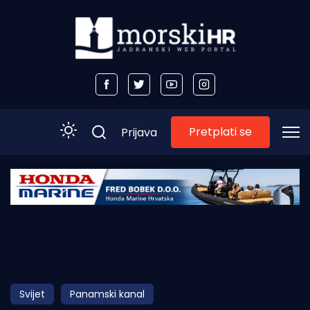
Pretplati se
Prijava
Početna
Morski plus
Morski TV
Obala
Svijet
Panamski kanal
Otoci