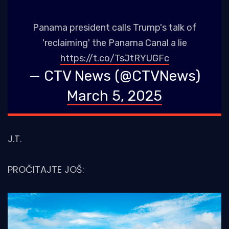
Panama president calls Trump's talk of
'reclaiming' the Panama Canal a lie
https://t.co/TsJtRYUGFc
— CTV News (@CTVNews)
March 5, 2025
J.T.
PROČITAJTE JOŠ: