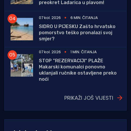
preokret Lađarica u plavom!
07 kol. 2026
6 MIN. ČITANJA
SIDRO U PIJESKU Zašto hrvatsko
pomorstvo teško pronalazi svoj
smjer?
07 kol. 2026
1 MIN. ČITANJA
STOP "REZERVACIJI" PLAŽE
Makarski komunalci ponovno
uklanjali ručnike ostavljene preko
noći
PRIKAŽI JOŠ VIJESTI