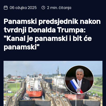
06 ožujka 2025
2 min. čitanja
Turizam i nautika
Pomorstvo
Panamski predsjednik nakon
Ribolov
tvrdnji Donalda Trumpa:
"Kanal je panamski i bit će
Ekologija
panamski"
Tradicija i kultura