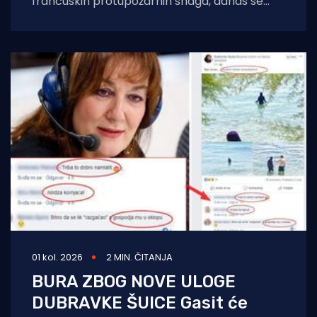
francuskih protupožarnih snaga, danas se
javio kapetan hrvatske posade Canadaira
bojnik Igor Mindoljević:
01 kol. 2026
2 MIN. ČITANJA
BURA ZBOG NOVE ULOGE
DUBRAVKE ŠUICE Gasit će