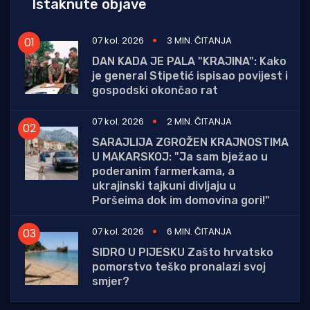
Istaknute objave
07 kol. 2026
3 MIN. ČITANJA
DAN KADA JE PALA "KRAJINA": Kako
je general Stipetić ispisao povijest i
gospodski okončao rat
07 kol. 2026
2 MIN. ČITANJA
SARAJLIJA ZGROŽEN KRAJNOSTIMA
U MAKARSKOJ: "Ja sam bježao u
poderanim farmerkama, a
ukrajinski tajkuni divljaju u
Poršeima dok im domovina gori!"
07 kol. 2026
6 MIN. ČITANJA
SIDRO U PIJESKU Zašto hrvatsko
pomorstvo teško pronalazi svoj
smjer?