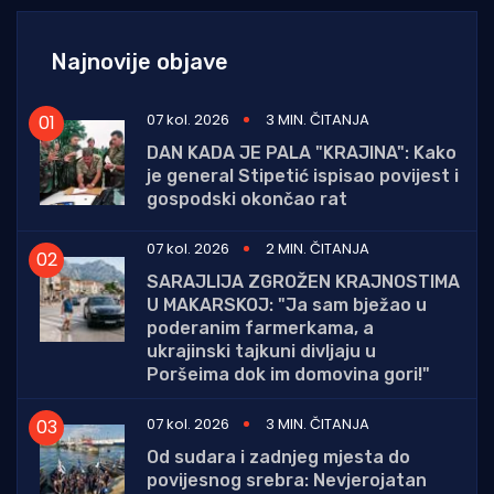
Najnovije objave
07 kol. 2026
3 MIN. ČITANJA
DAN KADA JE PALA "KRAJINA": Kako
je general Stipetić ispisao povijest i
gospodski okončao rat
07 kol. 2026
2 MIN. ČITANJA
SARAJLIJA ZGROŽEN KRAJNOSTIMA
U MAKARSKOJ: "Ja sam bježao u
poderanim farmerkama, a
ukrajinski tajkuni divljaju u
Poršeima dok im domovina gori!"
07 kol. 2026
3 MIN. ČITANJA
Od sudara i zadnjeg mjesta do
povijesnog srebra: Nevjerojatan