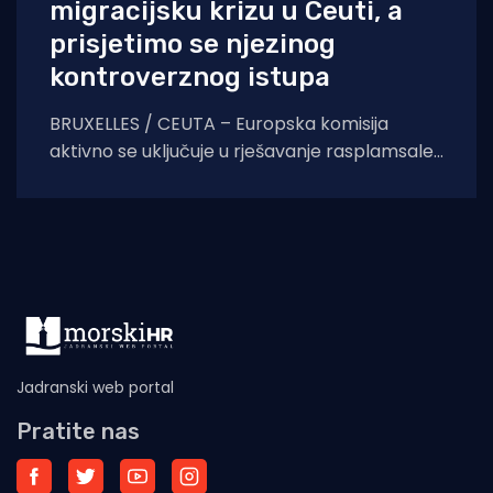
migracijsku krizu u Ceuti, a
prisjetimo se njezinog
kontroverznog istupa
BRUXELLES / CEUTA – Europska komisija
aktivno se uključuje u rješavanje rasplamsale
migracijske krize u španjolskoj enklavi Ceuti.
Odlukom predsjednice EK Ursule
Jadranski web portal
Pratite nas