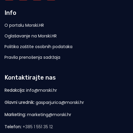
Info
O portalu Morski.HR
Oglašavanje na Morski.HR
Politika zaštite osobnih podataka
Pravila prenošenja sadržaja
Kontaktirajte nas
Redakcija:
info@morski.hr
Glavni urednik:
gasparjurica@morski.hr
Marketing:
marketing@morski.hr
Telefon:
+385 1 551 35 12