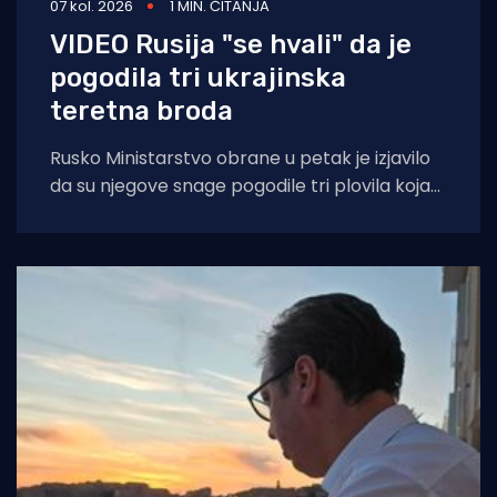
07 kol. 2026
1 MIN. ČITANJA
VIDEO Rusija "se hvali" da je
pogodila tri ukrajinska
teretna broda
Rusko Ministarstvo obrane u petak je izjavilo
da su njegove snage pogodile tri plovila koja
su se "koristila za