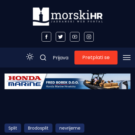
Pretplati se
Prijava
Početna
Morski plus
Morski TV
Obala
Split
Brodosplit
nevrijeme
Otoci