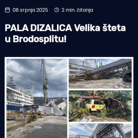
08 srpnja 2025
2 min. čitanja
Turizam i nautika
Pomorstvo
PALA DIZALICA Velika šteta
Ribolov
u Brodosplitu!
Ekologija
Tradicija i kultura