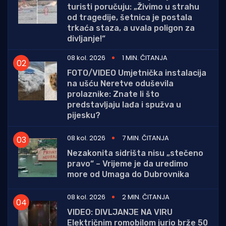
turisti poručuju: „Živimo u strahu
od tragedije, šetnica je postala
trkaća staza, a uvala poligon za
divljanje!“
08 kol. 2026
1 MIN. ČITANJA
FOTO/VIDEO Umjetnička instalacija
na ušću Neretve oduševila
prolaznike: Znate li što
predstavljaju lađa i spužva u
pijesku?
08 kol. 2026
7 MIN. ČITANJA
Nezakonita sidrišta nisu „stečeno
pravo“ – Vrijeme je da uredimo
more od Umaga do Dubrovnika
08 kol. 2026
2 MIN. ČITANJA
VIDEO: DIVLJANJE NA VIRU
Električnim romobilom jurio brže 50