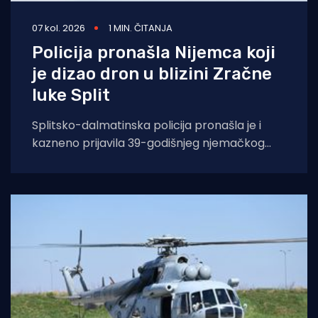
07 kol. 2026
1 MIN. ČITANJA
Policija pronašla Nijemca koji
je dizao dron u blizini Zračne
luke Split
Splitsko-dalmatinska policija pronašla je i
kazneno prijavila 39-godišnjeg njemačkog
državljanina osumnjičenog za nedopušteno
upravljanje dronom u zabranjenim zonama