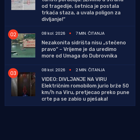
od tragedije, šetnica je postala
trkaća staza, a uvala poligon za
divljanje!“
08 kol. 2026
7 MIN. ČITANJA
Nezakonita sidrišta nisu „stečeno
pravo“ – Vrijeme je da uredimo
more od Umaga do Dubrovnika
08 kol. 2026
2 MIN. ČITANJA
VIDEO: DIVLJANJE NA VIRU
Električnim romobilom jurio brže 50
km/h na Viru, pretjecao preko pune
crte pa se zabio u pješaka!