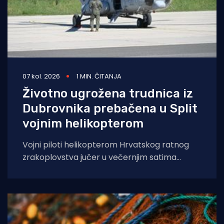
07 kol. 2026
1 MIN. ČITANJA
Životno ugrožena trudnica iz
Dubrovnika prebačena u Split
vojnim helikopterom
Vojni piloti helikopterom Hrvatskog ratnog
zrakoplovstva jučer u večernjim satima
prevezli su životno ugroženu trudnicu iz Opće
bolnice Dubrovnik u