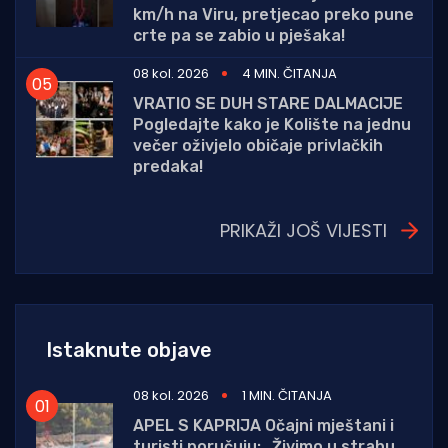
km/h na Viru, pretjecao preko pune
crte pa se zabio u pješaka!
08 kol. 2026
4 MIN. ČITANJA
VRATIO SE DUH STARE DALMACIJE
Pogledajte kako je Kolište na jednu
večer oživjelo običaje privlačkih
predaka!
PRIKAŽI JOŠ VIJESTI
Istaknute objave
08 kol. 2026
1 MIN. ČITANJA
APEL S KAPRIJA Očajni mještani i
turisti poručuju: „Živimo u strahu