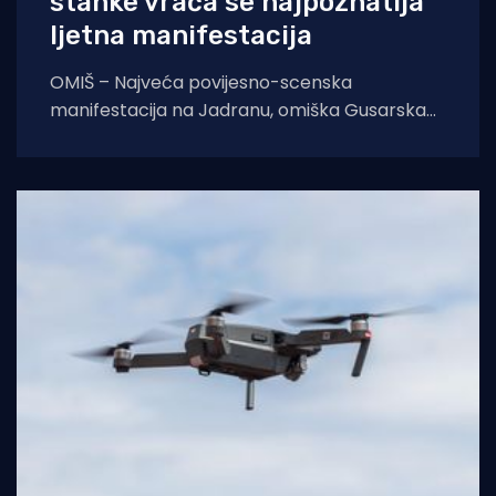
stanke vraća se najpoznatija
ljetna manifestacija
OMIŠ – Najveća povijesno-scenska
manifestacija na Jadranu, omiška Gusarska
bitka, službeno se vraća na velika vrata.
Nakon višegodišnje stanke koja