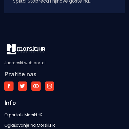
Splita, Stobreča i njihove goste na
tradicionalnu proslavu Ribarske večeri i
blagdana sv. Lovre,
Jadranski web portal
Pratite nas
Info
O portalu Morski.HR
Oglašavanje na Morski.HR