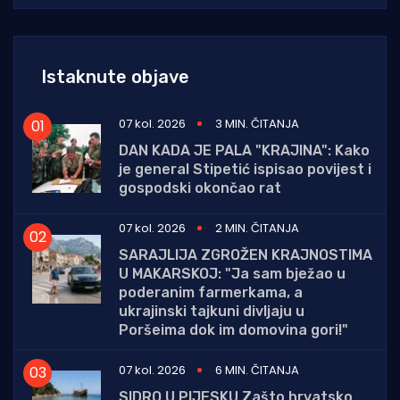
Istaknute objave
07 kol. 2026
3 MIN. ČITANJA
DAN KADA JE PALA "KRAJINA": Kako
je general Stipetić ispisao povijest i
gospodski okončao rat
07 kol. 2026
2 MIN. ČITANJA
SARAJLIJA ZGROŽEN KRAJNOSTIMA
U MAKARSKOJ: "Ja sam bježao u
poderanim farmerkama, a
ukrajinski tajkuni divljaju u
Poršeima dok im domovina gori!"
07 kol. 2026
6 MIN. ČITANJA
SIDRO U PIJESKU Zašto hrvatsko