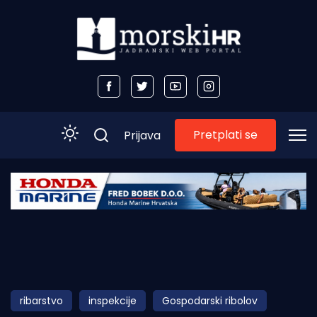
Pretplati se
Prijava
Početna
Morski plus
Morski TV
Obala
ribarstvo
inspekcije
Gospodarski ribolov
Otoci