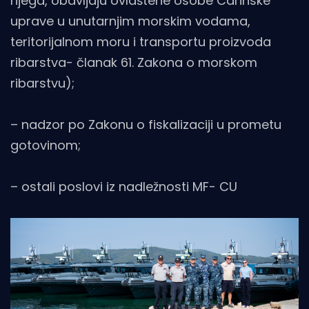
njega, obavljaju ovlaštene osobe Carinske
uprave u unutarnjim morskim vodama,
teritorijalnom moru i transportu proizvoda
ribarstva- članak 61. Zakona o morskom
ribarstvu);
– nadzor po Zakonu o fiskalizaciji u prometu
gotovinom;
– ostali poslovi iz nadležnosti MF- CU