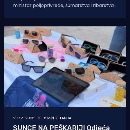
ministar poljoprivrede, šumarstva i ribarstva
David Vlajčić predstavio je sektorske
natječaje za ulaganja u primarnu
23 svi. 2026
5 MIN. ČITANJA
SUNCE NA PEŠKARIJI Odjeća