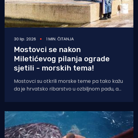
30 lip. 2026
1 MIN. ČITANJA
Mostovci se nakon
Miletićevog pilanja ograde
sjetili - morskih tema!
Mostovci su otkrili morske teme pa tako kažu
da je hrvatsko ribarstvo u ozbiljnom padu, a
vladajući to pokušavaju prikriti