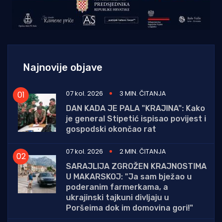
Najnovije objave
07 kol. 2026
3 MIN. ČITANJA
DAN KADA JE PALA "KRAJINA": Kako
je general Stipetić ispisao povijest i
gospodski okončao rat
07 kol. 2026
2 MIN. ČITANJA
SARAJLIJA ZGROŽEN KRAJNOSTIMA
U MAKARSKOJ: "Ja sam bježao u
poderanim farmerkama, a
ukrajinski tajkuni divljaju u
Poršeima dok im domovina gori!"