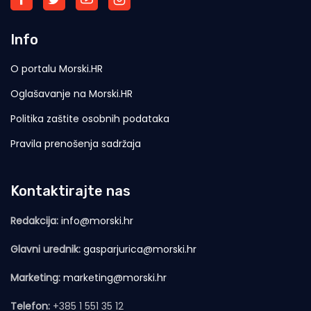
Info
O portalu Morski.HR
Oglašavanje na Morski.HR
Politika zaštite osobnih podataka
Pravila prenošenja sadržaja
Kontaktirajte nas
Redakcija:
info@morski.hr
Glavni urednik:
gasparjurica@morski.hr
Marketing:
marketing@morski.hr
Telefon:
+385 1 551 35 12