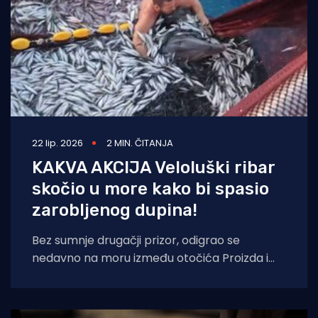
22 lip. 2026
2 MIN. ČITANJA
KAKVA AKCIJA Veloluški ribar
skočio u more kako bi spasio
zarobljenog dupina!
Bez sumnje drugačji prizor, odigrao se
nedavno na moru između otočića Proizda i
otoka Visa. Veloluški ribar Hrvoje Kočka, član