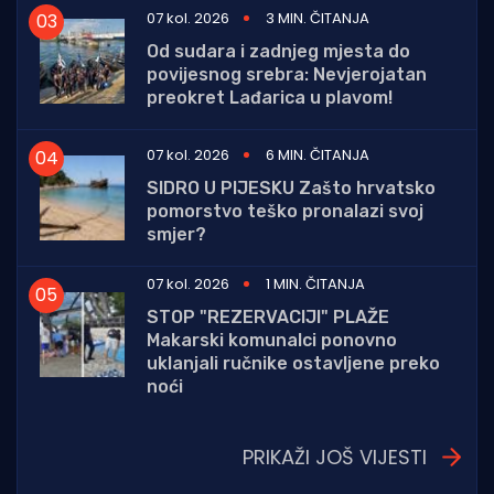
07 kol. 2026
3 MIN. ČITANJA
Od sudara i zadnjeg mjesta do
povijesnog srebra: Nevjerojatan
preokret Lađarica u plavom!
07 kol. 2026
6 MIN. ČITANJA
SIDRO U PIJESKU Zašto hrvatsko
pomorstvo teško pronalazi svoj
smjer?
07 kol. 2026
1 MIN. ČITANJA
STOP "REZERVACIJI" PLAŽE
Makarski komunalci ponovno
uklanjali ručnike ostavljene preko
noći
PRIKAŽI JOŠ VIJESTI