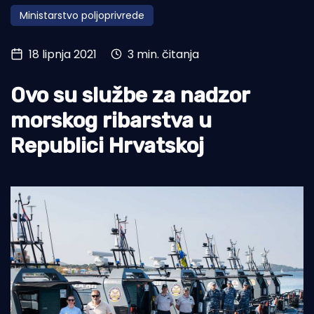
Ministarstvo poljoprivrede
Turizam i nautika
Pomorstvo
18 lipnja 2021
3 min. čitanja
Ribolov
Ovo su službe za nadzor
Ekologija
morskog ribarstva u
Tradicija i kultura
Republici Hrvatskoj