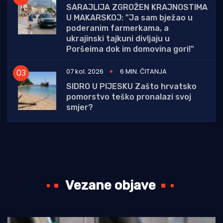
SARAJLIJA ZGROŽEN KRAJNOSTIMA
U MAKARSKOJ: "Ja sam bježao u
poderanim farmerkama, a
ukrajinski tajkuni divljaju u
Poršeima dok im domovina gori!"
07 kol. 2026
6 MIN. ČITANJA
SIDRO U PIJESKU Zašto hrvatsko
pomorstvo teško pronalazi svoj
smjer?
Vezane objave