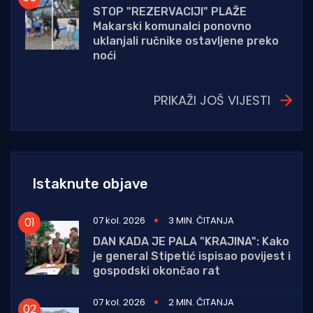
STOP "REZERVACIJI" PLAŽE
Makarski komunalci ponovno
uklanjali ručnike ostavljene preko
noći
PRIKAŽI JOŠ VIJESTI
Istaknute objave
07 kol. 2026
3 MIN. ČITANJA
DAN KADA JE PALA "KRAJINA": Kako
je general Stipetić ispisao povijest i
gospodski okončao rat
07 kol. 2026
2 MIN. ČITANJA