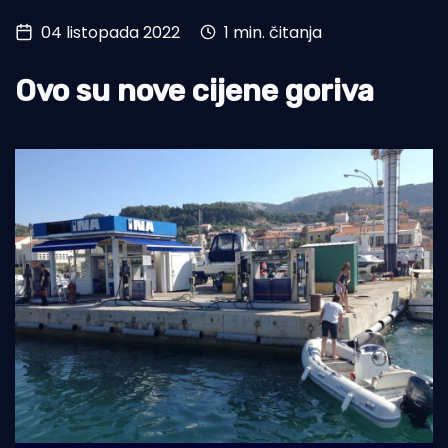
04 listopada 2022
1 min. čitanja
Turizam i nautika
Pomorstvo
Ovo su nove cijene goriva
Ribolov
Ekologija
Tradicija i kultura