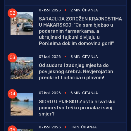
07 kol. 2026
2 MIN. ČITANJA
SARAJLIJA ZGROŽEN KRAJNOSTIMA
U MAKARSKOJ: "Ja sam bježao u
poderanim farmerkama, a
ukrajinski tajkuni divljaju u
Poršeima dok im domovina gori!"
07 kol. 2026
3 MIN. ČITANJA
Od sudara i zadnjeg mjesta do
povijesnog srebra: Nevjerojatan
preokret Lađarica u plavom!
07 kol. 2026
6 MIN. ČITANJA
SIDRO U PIJESKU Zašto hrvatsko
pomorstvo teško pronalazi svoj
smjer?
07 kol. 2026
1 MIN. ČITANJA