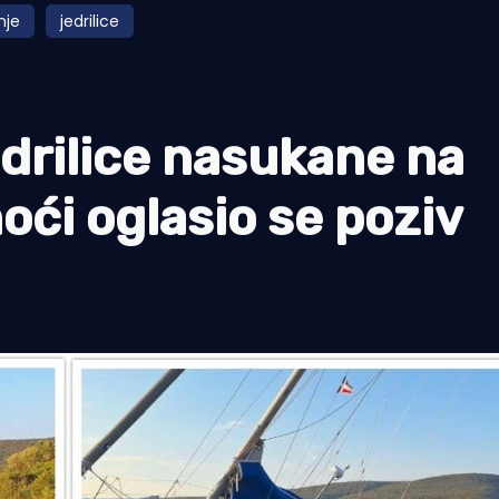
nje
jedrilice
edrilice nasukane na
oći oglasio se poziv