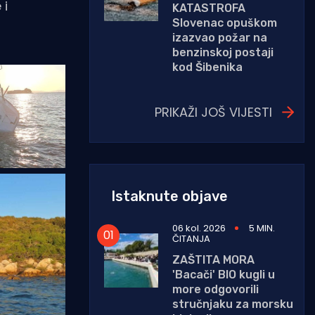
 i
KATASTROFA
Slovenac opuškom
izazvao požar na
benzinskoj postaji
kod Šibenika
PRIKAŽI JOŠ VIJESTI
Istaknute objave
06 kol. 2026
5 MIN.
ČITANJA
ZAŠTITA MORA
'Bacači' BIO kugli u
more odgovorili
stručnjaku za morsku