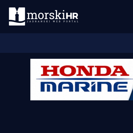
Početna
Morski plus
Morski TV
Obala
Otoci
Turizam i nautika