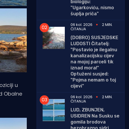
biologiju:
"Ugarkoviću, nismo
šuplja priča"
06 kol. 2026
2 MIN.
ČITANJA
(DOBRO) SUSJEDSKE
LUDOSTI Čitatelj:
"Postavio je ilegalnu
kanalizacijsku cijev
na mojoj parceli tik
iznad mora!"
Optuženi susjed:
"Pojma nemam o toj
ziciji u
cijevi"
od Obalne
06 kol. 2026
2 MIN.
ČITANJA
LUD, ZBUNJEN,
USIDREN Na Susku se
gomila brodova
bezobrazno sidri