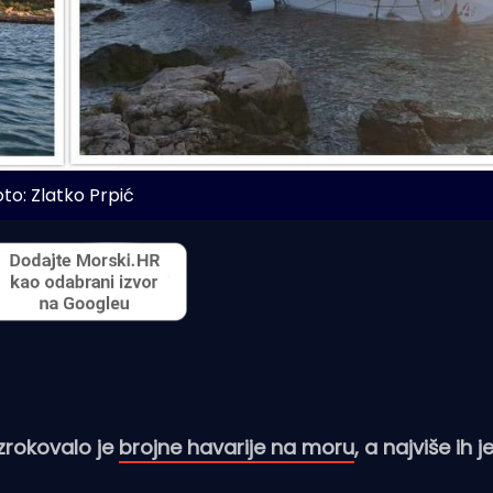
oto: Zlatko Prpić
zrokovalo je
brojne havarije na moru
, a najviše ih j