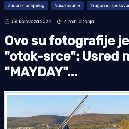
Zadarski arhipelag
Nasukavanje
Traganje i spašava
Pomorstvo
Ribolov
08 kolovoza 2024
4 min. čitanja
Ekologija
Ovo su fotografije j
Tradicija i kultura
"otok-srce": Usred n
"MAYDAY"...