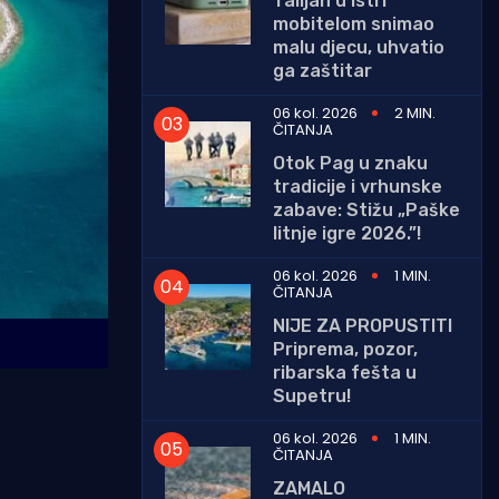
Talijan u Istri
mobitelom snimao
malu djecu, uhvatio
ga zaštitar
06 kol. 2026
2 MIN.
ČITANJA
Otok Pag u znaku
tradicije i vrhunske
zabave: Stižu „Paške
litnje igre 2026.”!
06 kol. 2026
1 MIN.
ČITANJA
NIJE ZA PROPUSTITI
Priprema, pozor,
ribarska fešta u
Supetru!
06 kol. 2026
1 MIN.
ČITANJA
ZAMALO