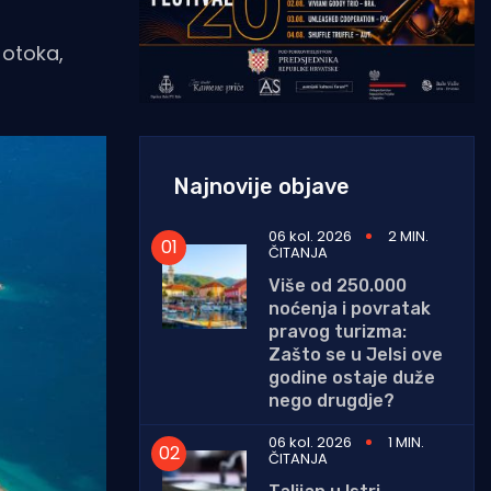
 otoka,
Najnovije objave
06 kol. 2026
2 MIN.
ČITANJA
Više od 250.000
noćenja i povratak
pravog turizma:
Zašto se u Jelsi ove
godine ostaje duže
nego drugdje?
06 kol. 2026
1 MIN.
ČITANJA