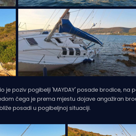
o je poziv pogibelji 'MAYDAY' posade brodice, na po
lijedom čega je prema mjestu dojave angažiran br
bliže posadi u pogibeljnoj situaciji.