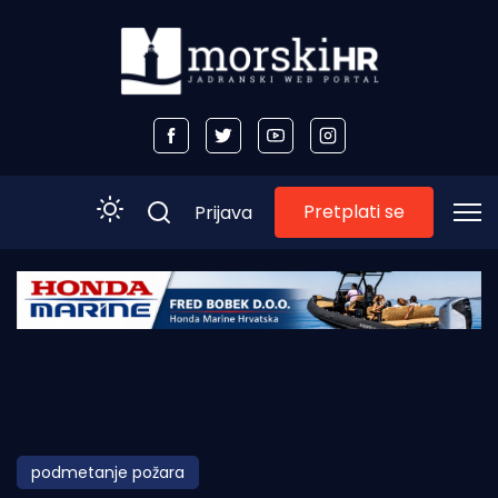
Pretplati se
Prijava
Početna
Morski plus
Morski TV
Obala
podmetanje požara
Otoci