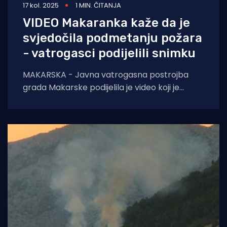
17 kol. 2025
1 MIN. ČITANJA
VIDEO Makaranka kaže da je
svjedočila podmetanju požara
- vatrogasci podijelili snimku
MAKARSKA - Javna vatrogasna postrojba
grada Makarske podijelila je video koji je
snimila njihova sugrađanka, a na kojem
navodi kako je