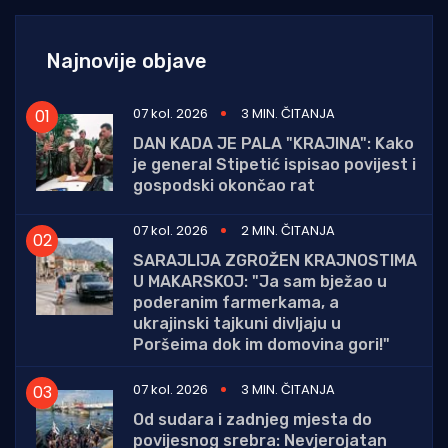
Najnovije objave
07 kol. 2026
3 MIN. ČITANJA
DAN KADA JE PALA "KRAJINA": Kako
je general Stipetić ispisao povijest i
gospodski okončao rat
07 kol. 2026
2 MIN. ČITANJA
SARAJLIJA ZGROŽEN KRAJNOSTIMA
U MAKARSKOJ: "Ja sam bježao u
poderanim farmerkama, a
ukrajinski tajkuni divljaju u
Poršeima dok im domovina gori!"
07 kol. 2026
3 MIN. ČITANJA
Od sudara i zadnjeg mjesta do
povijesnog srebra: Nevjerojatan