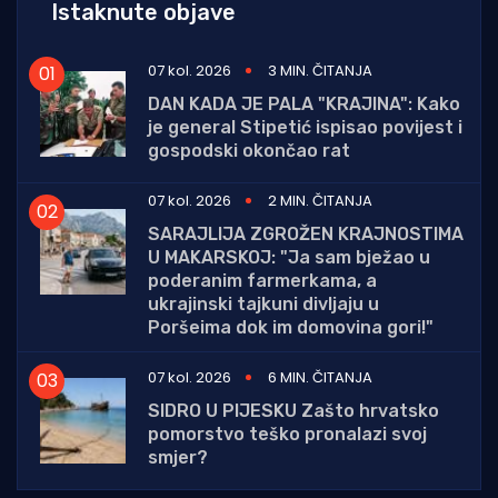
Istaknute objave
07 kol. 2026
3 MIN. ČITANJA
DAN KADA JE PALA "KRAJINA": Kako
je general Stipetić ispisao povijest i
gospodski okončao rat
07 kol. 2026
2 MIN. ČITANJA
SARAJLIJA ZGROŽEN KRAJNOSTIMA
U MAKARSKOJ: "Ja sam bježao u
poderanim farmerkama, a
ukrajinski tajkuni divljaju u
Poršeima dok im domovina gori!"
07 kol. 2026
6 MIN. ČITANJA
SIDRO U PIJESKU Zašto hrvatsko
pomorstvo teško pronalazi svoj
smjer?