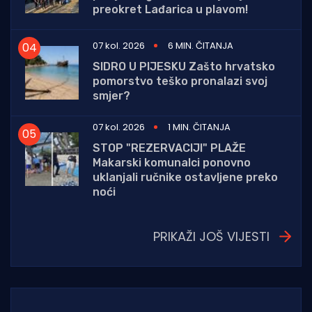
preokret Lađarica u plavom!
07 kol. 2026
6 MIN. ČITANJA
SIDRO U PIJESKU Zašto hrvatsko
pomorstvo teško pronalazi svoj
smjer?
07 kol. 2026
1 MIN. ČITANJA
STOP "REZERVACIJI" PLAŽE
Makarski komunalci ponovno
uklanjali ručnike ostavljene preko
noći
PRIKAŽI JOŠ VIJESTI