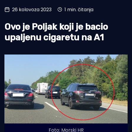
26 kolovoza 2023
1 min. čitanja
Turizam i nautika
Pomorstvo
Ovo je Poljak koji je bacio
Ribolov
upaljenu cigaretu na A1
Ekologija
Tradicija i kultura
Foto: Morski HR