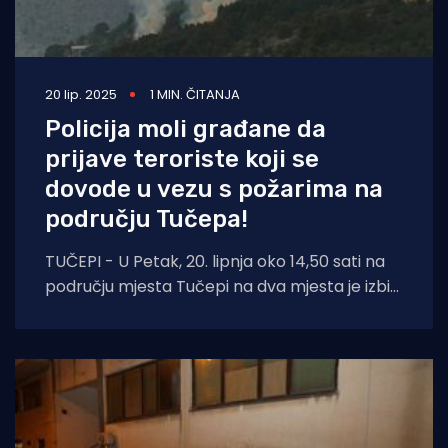
20 lip. 2025
1 MIN. ČITANJA
Policija moli građane da
prijave teroriste koji se
dovode u vezu s požarima na
području Tučepa!
TUČEPI - U Petak, 20. lipnja oko 14,50 sati na
području mjesta Tučepi na dva mjesta je izbio
požar. Požar