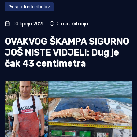
Gospodarski ribolov
Turizam i nautika
Pomorstvo
03 lipnja 2021
2 min. čitanja
Ribolov
OVAKVOG ŠKAMPA SIGURNO
Ekologija
JOŠ NISTE VIDJELI: Dug je
Tradicija i kultura
čak 43 centimetra