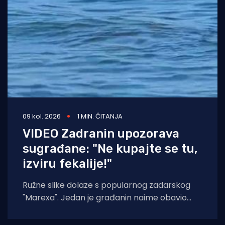
09 kol. 2026
1 MIN. ČITANJA
VIDEO Zadranin upozorava
sugrađane: "Ne kupajte se tu,
izviru fekalije!"
Ružne slike dolaze s popularnog zadarskog
"Marexa". Jedan je građanin naime obavio
snimku izviranja fekalija u moru, baš