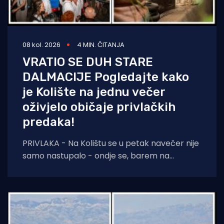
08 kol. 2026
4 MIN. ČITANJA
VRATIO SE DUH STARE
DALMACIJE Pogledajte kako
je Kolište na jednu večer
oživjelo običaje privlačkih
predaka!
PRIVLAKA - Na Kolištu se u petak navečer nije
samo nastupalo - ondje se, barem na
nekoliko sati, ponovno živjelo onako kako