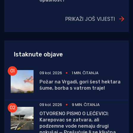
PRIKAŽI JOŠ VIJESTI
Istaknute objave
09 kol. 2026
1 MIN. ČITANJA
Požar na Vrgadi, gori šest hektara
šume, borba s vatrom traje!
09 kol. 2026
9 MIN. ČITANJA
OTVORENO PISMO O LEĆEVICI:
Karepovac se zatvara, ali
podzemne vode nemaju drugi
pokušaj — Prešućuje li se ključna