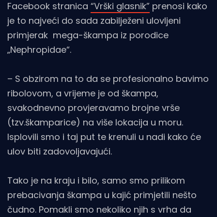
Facebook stranica
“Vrški glasnik”
prenosi kako
je to najveći do sada zabilježeni ulovljeni
primjerak mega-škampa iz porodice
„Nephropidae“.
– S obzirom na to da se profesionalno bavimo
ribolovom, a vrijeme je od škampa,
svakodnevno provjeravamo brojne vrše
(tzv.škamparice) na više lokacija u moru.
Isplovili smo i taj put te krenuli u nadi kako će
ulov biti zadovoljavajući.
Tako je na kraju i bilo, samo smo prilikom
prebacivanja škampa u kajić primjetili nešto
čudno. Pomakli smo nekoliko njih s vrha da