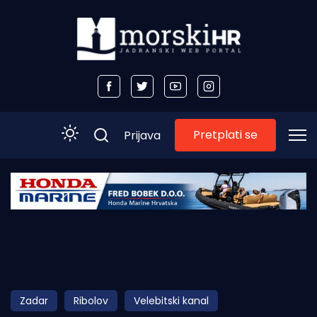
Pretplati se
Prijava
Početna
Morski plus
Morski TV
Obala
Zadar
Ribolov
Velebitski kanal
Otoci