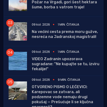
Požar na Vrgadi, gori šest hektara
šume, borba s vatrom traje!
09 kol. 2026
1 MIN. ČITANJA
Na većini cesta prema moru gužve,
nesreća na Jadranskoj magistrali!
09 kol. 2026
1 MIN. ČITANJA
VIDEO Zadranin upozorava
sugrađane: "Ne kupajte se tu, izviru
fekalije!"
09 kol. 2026
9 MIN. ČITANJA
OTVORENO PISMO O LEĆEVICI:
Karepovac se zatvara, ali
podzemne vode nemaju drugi
pokušaj — Prešućuje li se ključna
opasnost?