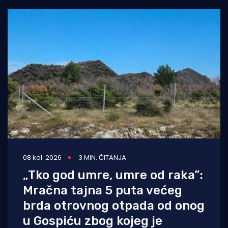
08 kol. 2026
3 MIN. ČITANJA
„Tko god umre, umre od raka”:
Mračna tajna 5 puta većeg
brda otrovnog otpada od onog
u Gospiću zbog kojeg je