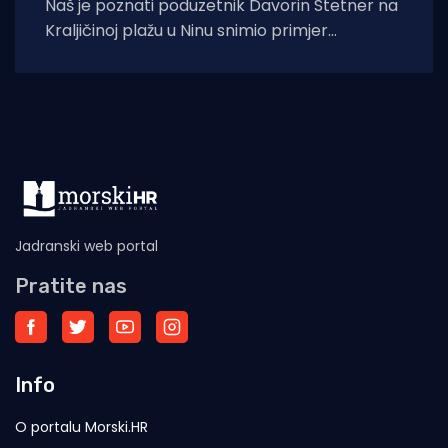
Naš je poznati poduzetnik Davorin Stetner na
Kraljičinoj plažu u Ninu snimio primjer
eklatantnog idiotizma, ekstremne gluposti,
neobranjive drskosti i
Jadranski web portal
Pratite nas
Info
O portalu Morski.HR