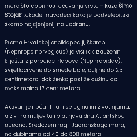
more što doprinosi očuvanju vrste – kaže
Šime
Stojak
također navodeći kako je podvelebitski
škamp najcjenjeniji na Jadranu.
Prema Hrvatskoj enciklopediji, škamp
(Nephrops norvegicus) je viši rak izduženih
kliješta iz porodice hlapova (Nephropidae),
svijetlocrvene do smeđe boje, duljine do 25
centimetara, dok ženka postiže dužinu do
maksimalno 17 centimetara.
Aktivan je noću i hrani se uginulim životinjama,
a živi na muljevitu i blatnjavu dnu Atlantskog
oceana, Sredozemnog i Jadranskoga mora,
na dubinama od 40 do 800 metara.