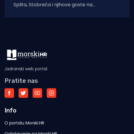
Splita, Stobreča i njihove goste na
tradicionalnu proslavu Ribarske večeri i
blagdana sv. Lovre,
Jadranski web portal
Pratite nas
Info
O portalu Morski.HR
Oglašavanje na Morski.HR