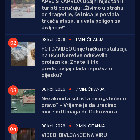
APEL S KAPRIJA Očajni mještani i
turisti poručuju: „Živimo u strahu
od tragedije, šetnica je postala
trkaća staza, a uvala poligon za
divljanje!“
08 kol. 2026
1 MIN. ČITANJA
FOTO/VIDEO Umjetnička instalacija
na ušću Neretve oduševila
prolaznike: Znate li što
predstavljaju lađa i spužva u
pijesku?
08 kol. 2026
7 MIN. ČITANJA
Nezakonita sidrišta nisu „stečeno
pravo“ – Vrijeme je da uredimo
more od Umaga do Dubrovnika
08 kol. 2026
2 MIN. ČITANJA
VIDEO: DIVLJANJE NA VIRU