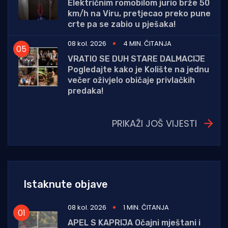
Električnim romobilom jurio brže 50
km/h na Viru, pretjecao preko pune
crte pa se zabio u pješaka!
08 kol. 2026
4 MIN. ČITANJA
VRATIO SE DUH STARE DALMACIJE
Pogledajte kako je Kolište na jednu
večer oživjelo običaje privlačkih
predaka!
PRIKAŽI JOŠ VIJESTI
Istaknute objave
08 kol. 2026
1 MIN. ČITANJA
APEL S KAPRIJA Očajni mještani i