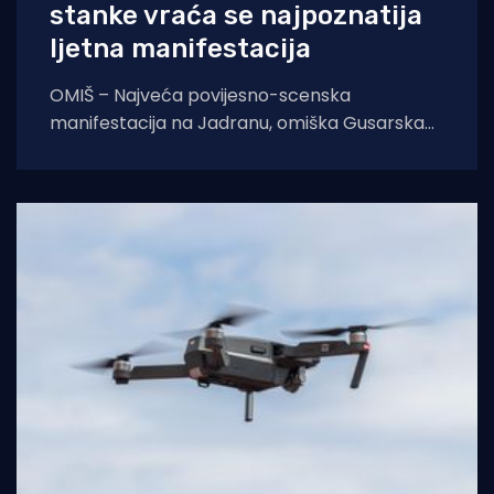
stanke vraća se najpoznatija
ljetna manifestacija
OMIŠ – Najveća povijesno-scenska
manifestacija na Jadranu, omiška Gusarska
bitka, službeno se vraća na velika vrata.
Nakon višegodišnje stanke koja