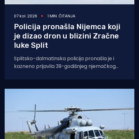
07 kol. 2026
1 MIN. ČITANJA
Policija pronašla Nijemca koji
je dizao dron u blizini Zračne
luke Split
Splitsko-dalmatinska policija pronašla je i
kazneno prijavila 39-godišnjeg njemačkog
državljanina osumnjičenog za nedopušteno
upravljanje dronom u zabranjenim zonama