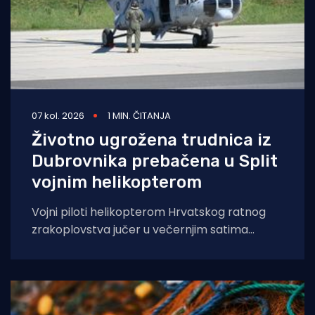
07 kol. 2026
1 MIN. ČITANJA
Životno ugrožena trudnica iz
Dubrovnika prebačena u Split
vojnim helikopterom
Vojni piloti helikopterom Hrvatskog ratnog
zrakoplovstva jučer u večernjim satima
prevezli su životno ugroženu trudnicu iz Opće
bolnice Dubrovnik u