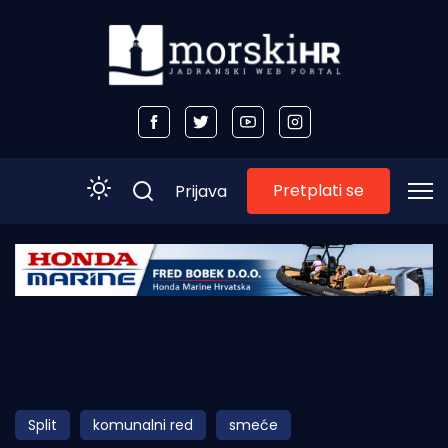
Pretplati se
Prijava
Početna
Morski plus
Morski TV
Obala
Split
komunalni red
smeće
Otoci