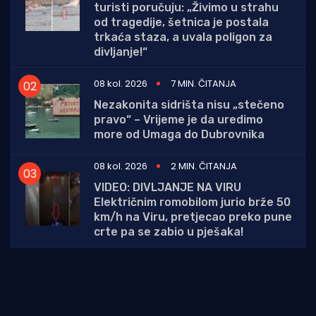
turisti poručuju: „Živimo u strahu
od tragedije, šetnica je postala
trkaća staza, a uvala poligon za
divljanje!“
08 kol. 2026
7 MIN. ČITANJA
Nezakonita sidrišta nisu „stečeno
pravo“ – Vrijeme je da uredimo
more od Umaga do Dubrovnika
08 kol. 2026
2 MIN. ČITANJA
VIDEO: DIVLJANJE NA VIRU
Električnim romobilom jurio brže 50
km/h na Viru, pretjecao preko pune
crte pa se zabio u pješaka!