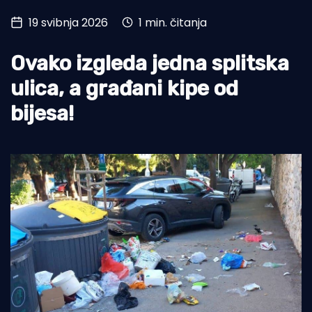
19 svibnja 2026
1 min. čitanja
Turizam i nautika
Pomorstvo
Ovako izgleda jedna splitska
Ribolov
ulica, a građani kipe od
bijesa!
Ekologija
Tradicija i kultura