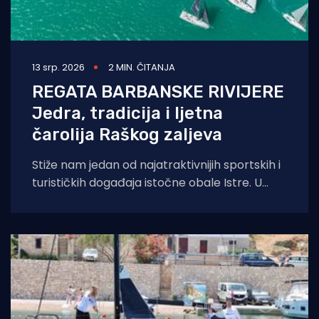
13 srp. 2026
2 MIN. ČITANJA
REGATA BARBANSKE RIVIJERE
Jedra, tradicija i ljetna
čarolija Raškog zaljeva
Stiže nam jedan od najatraktivnijih sportskih i
turističkih događaja istočne obale Istre. U
organizaciji Jedriličarskog kluba Delfin iz Pule i