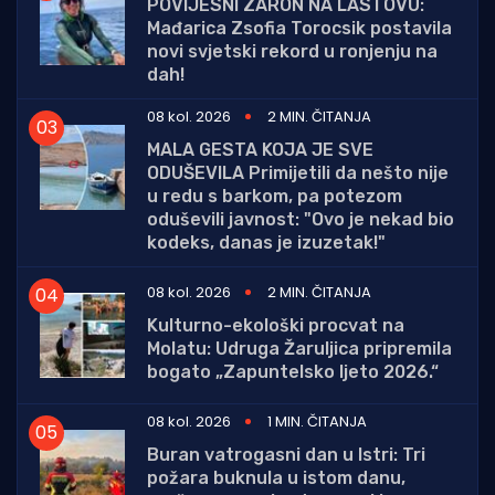
POVIJESNI ZARON NA LASTOVU:
Mađarica Zsofia Torocsik postavila
novi svjetski rekord u ronjenju na
dah!
08 kol. 2026
2 MIN. ČITANJA
MALA GESTA KOJA JE SVE
ODUŠEVILA Primijetili da nešto nije
u redu s barkom, pa potezom
oduševili javnost: "Ovo je nekad bio
kodeks, danas je izuzetak!"
08 kol. 2026
2 MIN. ČITANJA
Kulturno-ekološki procvat na
Molatu: Udruga Žaruljica pripremila
bogato „Zapuntelsko ljeto 2026.“
08 kol. 2026
1 MIN. ČITANJA
Buran vatrogasni dan u Istri: Tri
požara buknula u istom danu,