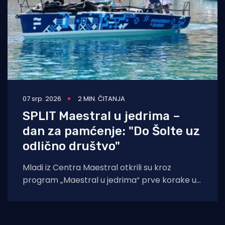
07 srp. 2026
2 MIN. ČITANJA
SPLIT Maestral u jedrima –
dan za pamćenje: "Do Šolte uz
odlično društvo"
Mladi iz Centra Maestral otkrili su kroz
program „Maestral u jedrima“ prve korake u
čarobnom svijetu jedrenja. Program je održan