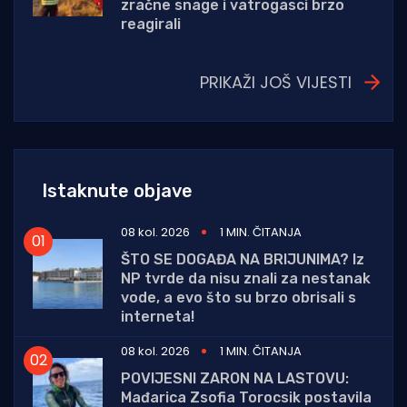
zračne snage i vatrogasci brzo
reagirali
PRIKAŽI JOŠ VIJESTI
Istaknute objave
08 kol. 2026
1 MIN. ČITANJA
ŠTO SE DOGAĐA NA BRIJUNIMA? Iz
NP tvrde da nisu znali za nestanak
vode, a evo što su brzo obrisali s
interneta!
08 kol. 2026
1 MIN. ČITANJA
POVIJESNI ZARON NA LASTOVU:
Mađarica Zsofia Torocsik postavila