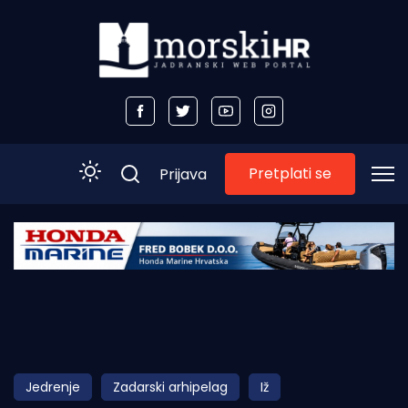
Pretplati se
Prijava
Početna
Morski plus
Morski TV
Obala
Jedrenje
Zadarski arhipelag
Iž
Otoci