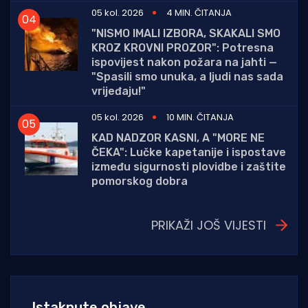
05 kol. 2026
4 MIN. ČITANJA
"NISMO IMALI IZBORA, SKAKALI SMO
KROZ KROVNI PROZOR": Potresna
ispovijest nakon požara na jahti —
"Spasili smo unuka, a ljudi nas sada
vrijeđaju!"
05 kol. 2026
10 MIN. ČITANJA
KAD NADZOR KASNI, A "MORE NE
ČEKA": Lučke kapetanije i ispostave
između sigurnosti plovidbe i zaštite
pomorskog dobra
PRIKAŽI JOŠ VIJESTI
Istaknute objave