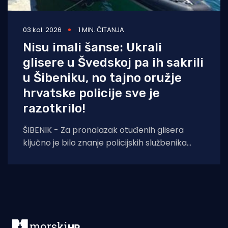
03 kol. 2026
1 MIN. ČITANJA
Nisu imali šanse: Ukrali
glisere u Švedskoj pa ih sakrili
u Šibeniku, no tajno oružje
hrvatske policije sve je
razotkrilo!
ŠIBENIK - Za pronalazak otuđenih glisera
ključno je bilo znanje policijskih službenika
stečeno na međunarodnoj edukaciji. Policijski
službenici PU šibensko-kninske,