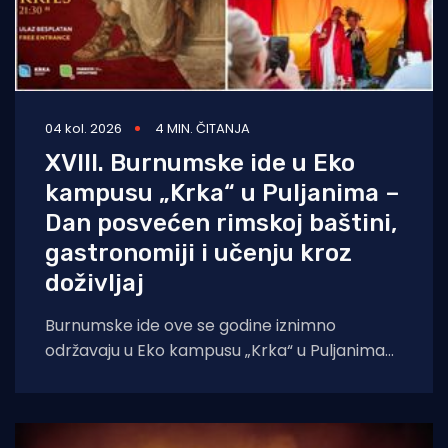
04 kol. 2026
4 MIN. ČITANJA
XVIII. Burnumske ide u Eko
kampusu „Krka“ u Puljanima –
Dan posvećen rimskoj baštini,
gastronomiji i učenju kroz
doživljaj
Burnumske ide ove se godine iznimno
održavaju u Eko kampusu „Krka“ u Puljanima
zbog konzervatorskih radova na dosadašnjoj
lokaciji, rimskom