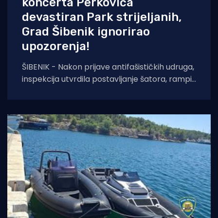
koncerta Perkovića
devastiran Park strijeljanih,
Grad Šibenik ignorirao
upozorenja!
ŠIBENIK - Nakon prijave antifašističkih udruga,
inspekcija utvrdila postavljanje šatora, rampi i
sječu stabala na mjestu pogibije Rade
Končara. Izrečeno rješenje