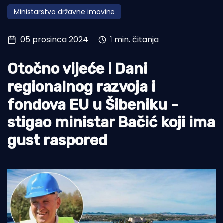
Ministarstvo državne imovine
Turizam i nautika
Pomorstvo
05 prosinca 2024
1 min. čitanja
Ribolov
Otočno vijeće i Dani
Ekologija
regionalnog razvoja i
Tradicija i kultura
fondova EU u Šibeniku -
stigao ministar Bačić koji ima
gust raspored