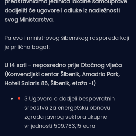
predstavnicima jedinica lokalne samouprave
dodijeliti će ugovore i odluke iz nadležnosti
svog Ministarstva.
Pa evo i ministrovog šibenskog rasporeda koji
je prilično bogat:
U 14 sati – neposredno prije Otočnog vijeća
(Konvencijski centar Šibenik, Amadria Park,
Hoteli Solaris 86, Šibenik, etaža -1)
3 Ugovora o dodjeli bespovratnih
sredstva za energetsku obnovu
zgrada javnog sektora ukupne
vrijednosti 509.783,15 eura