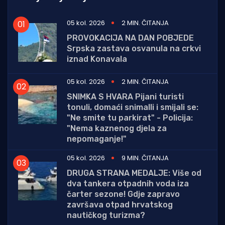
05 kol. 2026
2 MIN. ČITANJA
PROVOKACIJA NA DAN POBJEDE
Srpska zastava osvanula na crkvi
iznad Konavala
05 kol. 2026
2 MIN. ČITANJA
SNIMKA S HVARA Pijani turisti
tonuli, domaći snimalli i smijali se:
"Ne smite tu parkirat" - Policija:
"Nema kaznenog djela za
nepomaganje!"
05 kol. 2026
9 MIN. ČITANJA
DRUGA STRANA MEDALJE: Više od
dva tankera otpadnih voda iza
čarter sezone! Gdje zapravo
završava otpad hrvatskog
nautičkog turizma?