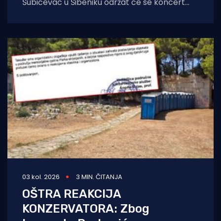
Šubićevac u Šibeniku održat će se koncert
Marka Perkovića Thompsona. Zbog iznimno
03 kol. 2026
3 MIN. ČITANJA
OŠTRA REAKCIJA
KONZERVATORA: Zbog