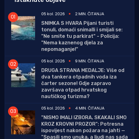
05 kol. 2026
2 MIN. ČITANJA
SNIMKA S HVARA Pijani turisti
tonuli, domaći snimalli i smijali se:
"Ne smite tu parkirat" - Policija:
"Nema kaznenog djela za
nepomaganje!"
05 kol. 2026
9 MIN. ČITANJA
DRUGA STRANA MEDALJE: Više od
dva tankera otpadnih voda iza
čarter sezone! Gdje zapravo
završava otpad hrvatskog
nautičkog turizma?
05 kol. 2026
4 MIN. ČITANJA
"NISMO IMALI IZBORA, SKAKALI SMO
KROZ KROVNI PROZOR": Potresna
ispovijest nakon požara na jahti —
"Spasili smo unuka, a ljudi nas sada