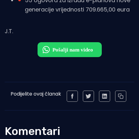
55 Ugovora za izradu e-planova nove
generacije vrijednosti 709.665,00 eura
J.T.
Podijelite ovaj članak
Komentari