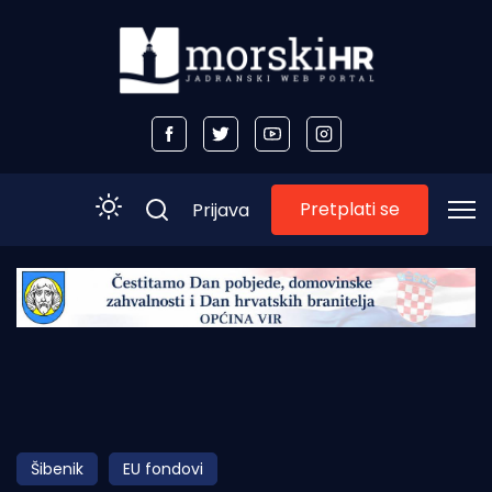
Pretplati se
Prijava
Početna
Morski plus
Morski TV
Obala
Šibenik
EU fondovi
Otoci