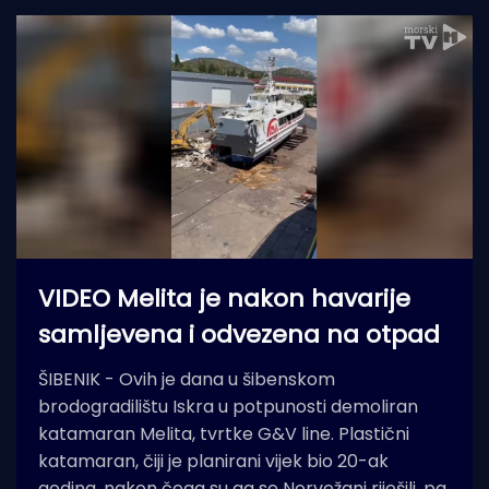
VIDEO Melita je nakon havarije
samljevena i odvezena na otpad
ŠIBENIK - Ovih je dana u šibenskom
brodogradilištu Iskra u potpunosti demoliran
katamaran Melita, tvrtke G&V line. Plastični
katamaran, čiji je planirani vijek bio 20-ak
godina, nakon čega su ga se Norvežani riješili, pa