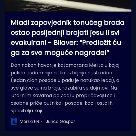
Mladi zapovjednik tonućeg broda
ostao posljednji brojati jesu li svi
evakuirani - Bilaver: “Predložit ću
ga za sve moguće nagrade!”
Dan nakon havarije katamarana Melita u kojoj
pukim čudom nije nitko ozbiljnije nastradao
(jedan član posade u padu je natukao leđa), a
sve glave su na broju, razabiru se dojmovi. Na
jutarnjim kavama po Zadru prepričavaju se i
osobne priče putnika i posade, kao i ostalih
spasitelja koji
Morski HR
Jurica Gašpar