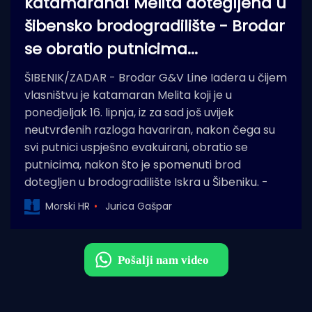
katamarana! Melita dotegljena u
šibensko brodogradilište - Brodar
se obratio putnicima...
ŠIBENIK/ZADAR - Brodar G&V Line Iadera u čijem
vlasništvu je katamaran Melita koji je u
ponedjeljak 16. lipnja, iz za sad još uvijek
neutvrđenih razloga havariran, nakon čega su
svi putnici uspješno evakuirani, obratio se
putnicima, nakon što je spomenuti brod
dotegljen u brodogradilište Iskra u Šibeniku. -
Morski HR
Jurica Gašpar