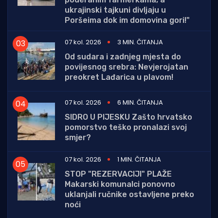
ukrajinski tajkuni divljaju u
Poršeima dok im domovina gori!"
07 kol. 2026
3 MIN. ČITANJA
Od sudara i zadnjeg mjesta do
povijesnog srebra: Nevjerojatan
preokret Lađarica u plavom!
07 kol. 2026
6 MIN. ČITANJA
SIDRO U PIJESKU Zašto hrvatsko
pomorstvo teško pronalazi svoj
smjer?
07 kol. 2026
1 MIN. ČITANJA
STOP "REZERVACIJI" PLAŽE
Makarski komunalci ponovno
uklanjali ručnike ostavljene preko
noći