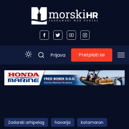
Pretplati se
Prijava
Početna
Morski plus
Morski TV
Obala
Zadarski arhipelag
havarija
katamaran
Otoci