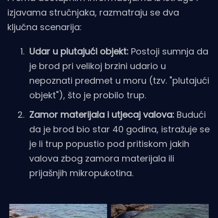
izjavama stručnjaka, razmatraju se dva
ključna scenarija:
Udar u plutajući objekt:
Postoji sumnja da
je brod pri velikoj brzini udario u
nepoznati predmet u moru (tzv. "plutajući
objekt"), što je probilo trup.
Zamor materijala i utjecaj valova:
Budući
da je brod bio star 40 godina, istražuje se
je li trup popustio pod pritiskom jakih
valova zbog zamora materijala ili
prijašnjih mikropukotina.