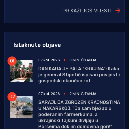
PRIKAŽI JOŠ VIJESTI
Istaknute objave
07 kol. 2026
3 MIN. ČITANJA
DAN KADA JE PALA "KRAJINA": Kako
je general Stipetić ispisao povijest i
gospodski okončao rat
07 kol. 2026
2 MIN. ČITANJA
SARAJLIJA ZGROŽEN KRAJNOSTIMA
U MAKARSKOJ: "Ja sam bježao u
poderanim farmerkama, a
ukrajinski tajkuni divljaju u
Poršeima dok im domovina gori!"