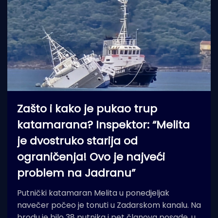
Zašto i kako je pukao trup
katamarana? Inspektor: “Melita
je dvostruko starija od
ograničenja! Ovo je najveći
problem na Jadranu”
Putnički katamaran Melita u ponedjeljak
navečer počeo je tonuti u Zadarskom kanalu. Na
brodu je bilo 38 putnika i pet članova posade, u