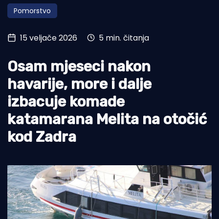
Pomorstvo
Turizam i nautika
Pomorstvo
15 veljače 2026
5 min. čitanja
Ribolov
Osam mjeseci nakon
Ekologija
havarije, more i dalje
Tradicija i kultura
izbacuje komade
katamarana Melita na otočić
kod Zadra