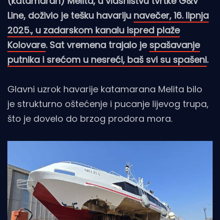
(katamaran) Melita, u vlasništvu tvrtke G&V
Line, doživio je tešku havariju
navečer, 16. lipnja
2025., u zadarskom kanalu ispred plaže
Kolovare
. Sat vremena trajalo je
spašavanje
putnika i srećom u nesreći, baš svi su spašeni
.
Glavni uzrok havarije katamarana Melita bilo
je strukturno oštećenje i pucanje lijevog trupa,
što je dovelo do brzog prodora mora.