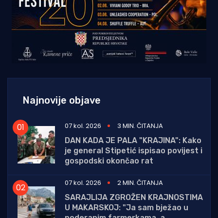
Najnovije objave
07 kol. 2026
3 MIN. ČITANJA
DAN KADA JE PALA "KRAJINA": Kako
je general Stipetić ispisao povijest i
gospodski okončao rat
07 kol. 2026
2 MIN. ČITANJA
SARAJLIJA ZGROŽEN KRAJNOSTIMA
U MAKARSKOJ: "Ja sam bježao u
poderanim farmerkama, a