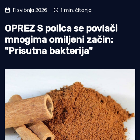
11 svibnja 2026
1 min. čitanja
Turizam i nautika
Pomorstvo
OPREZ S polica se povlači
Ribolov
mnogima omiljeni začin:
"Prisutna bakterija"
Ekologija
Tradicija i kultura