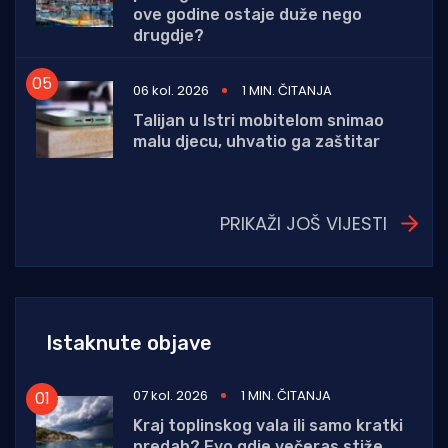
ove godine ostaje duže nego
drugdje?
06 kol. 2026
1 MIN. ČITANJA
Talijan u Istri mobitelom snimao
malu djecu, uhvatio ga zaštitar
PRIKAŽI JOŠ VIJESTI
Istaknute objave
07 kol. 2026
1 MIN. ČITANJA
Kraj toplinskog vala ili samo kratki
predah? Evo gdje večeras stiže