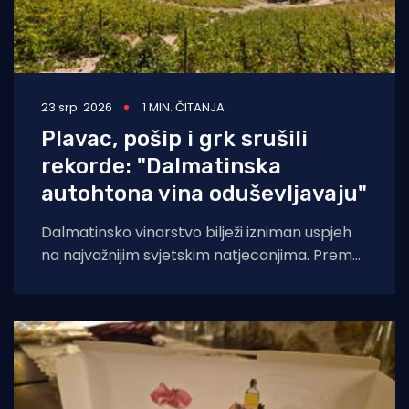
23 srp. 2026
1 MIN. ČITANJA
Plavac, pošip i grk srušili
rekorde: "Dalmatinska
autohtona vina oduševljavaju"
Dalmatinsko vinarstvo bilježi izniman uspjeh
na najvažnijim svjetskim natjecanjima. Prema
analizi Udruženja Vino Dalmacije, koja
obuhvaća rezultate Decanter World Wine