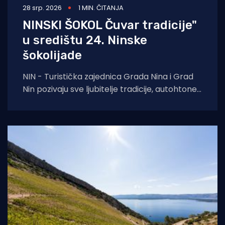
28 srp. 2026
1 MIN. ČITANJA
NINSKI ŠOKOL Čuvar tradicije"
u središtu 24. Ninske
šokolijade
NIN - Turistička zajednica Grada Nina i Grad
Nin pozivaju sve ljubitelje tradicije, autohtone
gastronomije i dalmatinske baštine na 24.
Ninsku