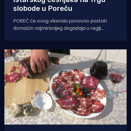
slobode u Poreču
POREČ će ovog vikenda ponovno postati
domaćin najmirisnijeg događaja u regiji.
Sedmo izdanje Festivala istarskog češnjaka
(Festival dell'Aglio