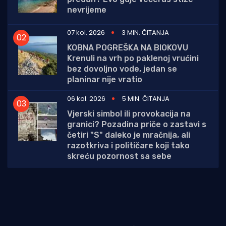
nevrijeme
07 kol. 2026
3 MIN. ČITANJA
KOBNA POGREŠKA NA BIOKOVU
Krenuli na vrh po paklenoj vrućini
bez dovoljno vode, jedan se
planinar nije vratio
06 kol. 2026
5 MIN. ČITANJA
Vjerski simbol ili provokacija na
granici? Pozadina priče o zastavi s
četiri "S" daleko je mračnija, ali
razotkriva i političare koji tako
skreću pozornost sa sebe