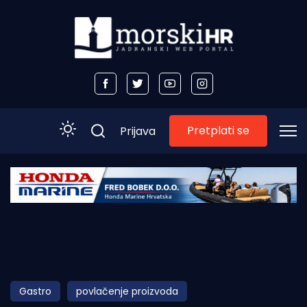
Pretplati se
Prijava
Početna
Morski plus
Morski TV
Obala
Gastro
povlačenje proizvoda
Otoci