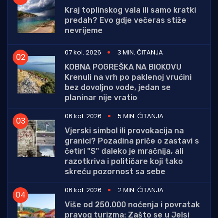
Kraj toplinskog vala ili samo kratki
predah? Evo gdje večeras stiže
nevrijeme
07 kol. 2026
3 MIN. ČITANJA
KOBNA POGREŠKA NA BIOKOVU
Krenuli na vrh po paklenoj vrućini
bez dovoljno vode, jedan se
planinar nije vratio
06 kol. 2026
5 MIN. ČITANJA
Vjerski simbol ili provokacija na
granici? Pozadina priče o zastavi s
četiri "S" daleko je mračnija, ali
razotkriva i političare koji tako
skreću pozornost sa sebe
06 kol. 2026
2 MIN. ČITANJA
Više od 250.000 noćenja i povratak
pravog turizma: Zašto se u Jelsi