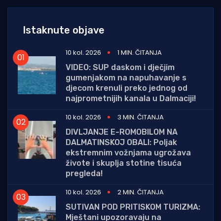
Istaknute objave
10 kol. 2026
1 MIN. ČITANJA
VIDEO: SUP daskom i dječjim
gumenjakom na napuhavanje s
djecom krenuli preko jednog od
najprometnijih kanala u Dalmaciji!
10 kol. 2026
3 MIN. ČITANJA
DIVLJANJE E-ROMOBILOM NA
DALMATINSKOJ OBALI: Poljak
ekstremnim vožnjama ugrožava
živote i skuplja stotine tisuća
pregleda!
10 kol. 2026
2 MIN. ČITANJA
SUTIVAN POD PRITISKOM TURIZMA:
Mještani upozoravaju na