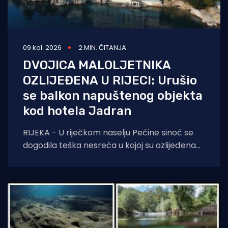
09 kol. 2026
2 MIN. ČITANJA
DVOJICA MALOLJETNIKA
OZLIJEĐENA U RIJECI: Urušio
se balkon napuštenog objekta
kod hotela Jadran
RIJEKA - U riječkom naselju Pećine sinoć se
dogodila teška nesreća u kojoj su ozlijeđena
dvojica maloljetnih mladića. Prema
informacijama iz