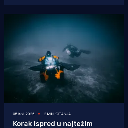
Rječina se sustavno uništava i pretvara u
odvodni
05 kol. 2026
2 MIN. ČITANJA
Korak ispred u najtežim