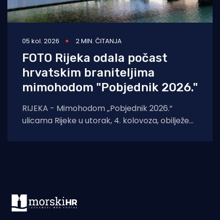
05 kol. 2026
2 MIN. ČITANJA
FOTO Rijeka odala počast
hrvatskim braniteljima
mimohodom "Pobjednik 2026."
RIJEKA - Mimohodom „Pobjednik 2026.“
ulicama Rijeke u utorak, 4. kolovoza, obilježeni
su Dan pobjede i domovinske zahvalnosti,
Dan hrvatskih branitelja