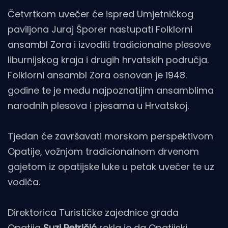
Četvrtkom uvečer će ispred Umjetničkog
paviljona Juraj Šporer nastupati Folklorni
ansambl Zora i izvoditi tradicionalne plesove
liburnijskog kraja i drugih hrvatskih područja.
Folklorni ansambl Zora osnovan je 1948.
godine te je među najpoznatijim ansamblima
narodnih plesova i pjesama u Hrvatskoj.
Tjedan će završavati morskom perspektivom
Opatije, vožnjom tradicionalnom drvenom
gajetom iz opatijske luke u petak uvečer te uz
vodiča.
Direktorica Turističke zajednice grada
Opatija
Suzi Petričić
rekla je da Opatijski