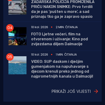
ZADARSKA POLICIJA PROMIJENILA
PRIČU NAKON SNIMKE: Prvo tvrdili
da je pas 'pušten u more', a sad
priznaju tko ga je zapravo spasio
10 kol. 2026
2 MIN. ČITANJA
FOTO Ljetne večeri, film na
otvorenom i uživanje: Kino pod
zvijezdama diljem Dalmacije
10 kol. 2026
1 MIN. ČITANJA
VIDEO: SUP daskom i dječjim
gumenjakom na napuhavanje s
djecom krenuli preko jednog od
najprometnijih kanala u Dalmaciji!
PRIKAŽI JOŠ VIJESTI