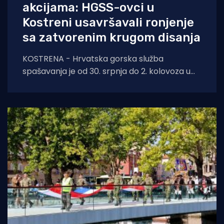
akcijama: HGSS-ovci u
Kostreni usavršavali ronjenje
sa zatvorenim krugom disanja
KOSTRENA - Hrvatska gorska služba
spašavanja je od 30. srpnja do 2. kolovoza u
Kostreni uspješno provela crossover tečaj
ronjenja za