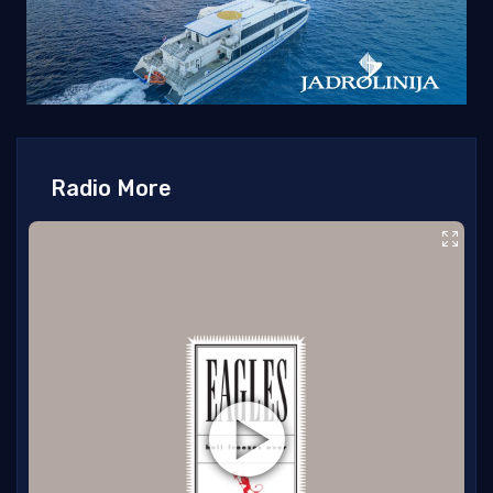
Radio More