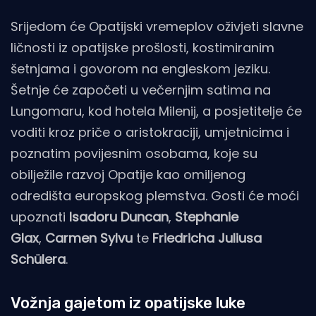
Srijedom će Opatijski vremeplov oživjeti slavne
ličnosti iz opatijske prošlosti, kostimiranim
šetnjama i govorom na engleskom jeziku.
Šetnje će započeti u večernjim satima na
Lungomaru, kod hotela Milenij, a posjetitelje će
voditi kroz priče o aristokraciji, umjetnicima i
poznatim povijesnim osobama, koje su
obilježile razvoj Opatije kao omiljenog
odredišta europskog plemstva. Gosti će moći
upoznati
Isadoru Duncan
,
Stephanie
Glax
,
Carmen Sylvu
te
Friedricha Juliusa
Schülera
.
Vožnja gajetom iz opatijske luke