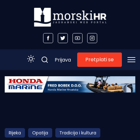
Pretplati se
Prijava
Početna
Morski plus
Morski TV
Obala
Rijeka
Opatija
Tradicija i kultura
Otoci