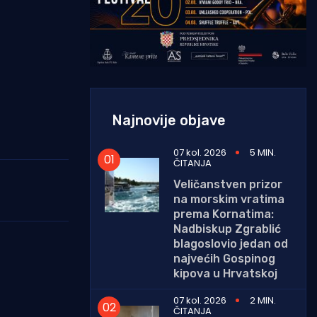
Najnovije objave
07 kol. 2026
5 MIN.
ČITANJA
Veličanstven prizor
na morskim vratima
prema Kornatima:
Nadbiskup Zgrablić
blagoslovio jedan od
najvećih Gospinog
kipova u Hrvatskoj
07 kol. 2026
2 MIN.
ČITANJA