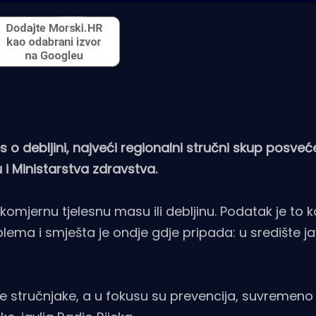
s o debljini, najveći regionalni stručni skup posveć
 i Ministarstva zdravstva.
komjernu tjelesnu masu ili debljinu. Podatak je to ko
blema i smješta je ondje gdje pripada: u središte j
stručnjake, a u fokusu su prevencija, suvremeno l