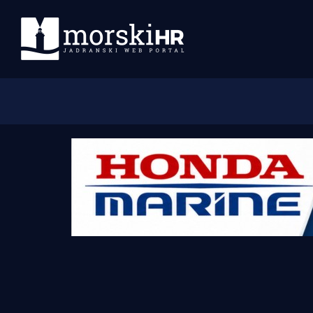
Početna
Morski plus
Morski TV
Obala
Otoci
Turizam i nautika