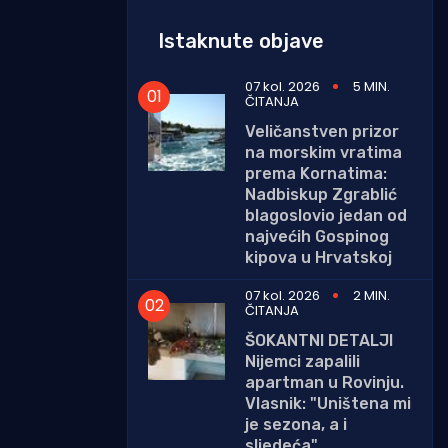
Istaknute objave
07 kol. 2026
5 MIN.
ČITANJA
Veličanstven prizor
na morskim vratima
prema Kornatima:
Nadbiskup Zgrablić
blagoslovio jedan od
najvećih Gospinog
kipova u Hrvatskoj
07 kol. 2026
2 MIN.
ČITANJA
ŠOKANTNI DETALJI
Nijemci zapalili
apartman u Rovinju.
Vlasnik: "Uništena mi
je sezona, a i
sljedeća"