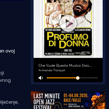
en ovoj
ji
avnog
iječenje,