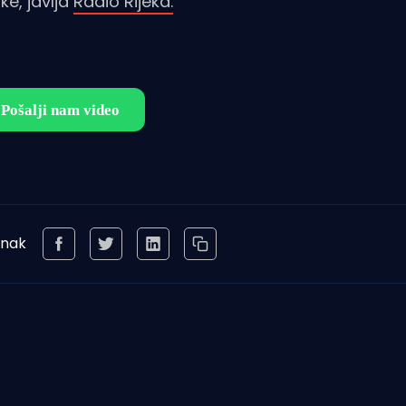
ke, javlja
Radio Rijeka.
anak