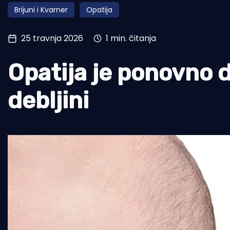
Brijuni i Kvarner
Opatija
Pomorstvo
Ribolov
25 travnja 2026
1 min. čitanja
Ekologija
Opatija je ponovno 
Tradicija i kultura
debljini