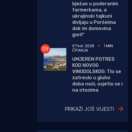
bježao u poderanim
farmerkama, a
ukrajinski tajkuni
divljaju u Poršeima
dok im domovina
gori!"
07 kol. 2026
1 MIN.
ČITANJA
UMJEREN POTRES
KOD NOVOG
VINODOLSKOG: Tlo se
zatreslo u gluho
doba noći, osjetio se i
na otocima
PRIKAŽI JOŠ VIJESTI