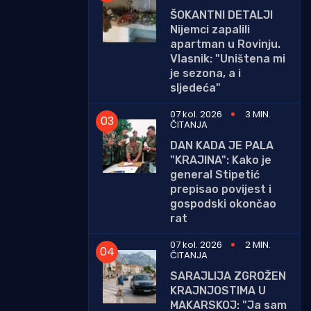
ŠOKANTNI DETALJI
Nijemci zapalili
apartman u Rovinju.
Vlasnik: "Uništena mi
je sezona, a i
sljedeća"
07 kol. 2026
3 MIN.
ČITANJA
DAN KADA JE PALA
"KRAJINA": Kako je
general Stipetić
prepisao povijest i
gospodski okončao
rat
07 kol. 2026
2 MIN.
ČITANJA
SARAJLIJA ZGROŽEN
KRAJNJOSTIMA U
MAKARSKOJ: "Ja sam