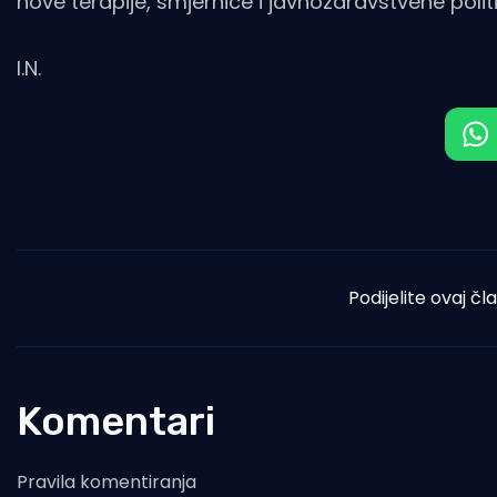
nove terapije, smjernice i javnozdravstvene politi
I.N.
Podijelite ovaj čl
Komentari
Pravila komentiranja