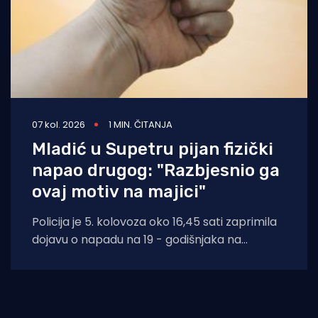
07 kol. 2026
1 MIN. ČITANJA
Mladić u Supetru pijan fizički
napao drugog: "Razbjesnio ga
ovaj motiv na majici"
Policija je 5. kolovoza oko 16,45 sati zaprimila
dojavu o napadu na 19 - godišnjaka na
području Supetra. Prema do