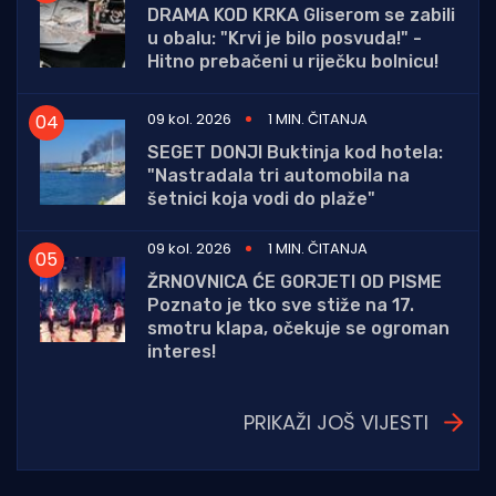
DRAMA KOD KRKA Gliserom se zabili
u obalu: "Krvi je bilo posvuda!" -
Hitno prebačeni u riječku bolnicu!
09 kol. 2026
1 MIN. ČITANJA
SEGET DONJI Buktinja kod hotela:
"Nastradala tri automobila na
šetnici koja vodi do plaže"
09 kol. 2026
1 MIN. ČITANJA
ŽRNOVNICA ĆE GORJETI OD PISME
Poznato je tko sve stiže na 17.
smotru klapa, očekuje se ogroman
interes!
PRIKAŽI JOŠ VIJESTI