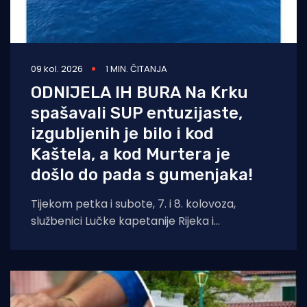
09 kol. 2026
1 MIN. ČITANJA
ODNIJELA IH BURA Na Krku
spašavali SUP entuzijaste,
izgubljenih je bilo i kod
Kaštela, a kod Murtera je
došlo do pada s gumenjaka!
Tijekom petka i subote, 7. i 8. kolovoza,
službenici Lučke kapetanije Rijeka i
pripadajućih ispostava spasili su ukupno četiri
osobe.