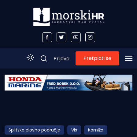
Pretplati se
Prijava
Početna
Morski plus
Morski TV
Obala
Splitsko plovno područje
Vis
Komiža
Otoci