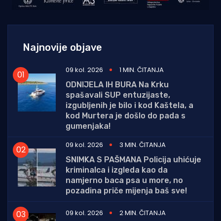
Najnovije objave
09 kol. 2026
1 MIN. ČITANJA
ODNIJELA IH BURA Na Krku
spašavali SUP entuzijaste,
izgubljenih je bilo i kod Kaštela, a
kod Murtera je došlo do pada s
gumenjaka!
09 kol. 2026
3 MIN. ČITANJA
SNIMKA S PAŠMANA Policija uhićuje
kriminalca i izgleda kao da
namjerno baca psa u more, no
pozadina priče mijenja baš sve!
09 kol. 2026
2 MIN. ČITANJA