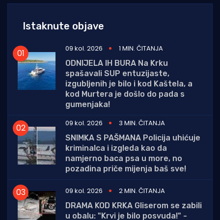
Istaknute objave
09 kol. 2026
1 MIN. ČITANJA
ODNIJELA IH BURA Na Krku
spašavali SUP entuzijaste,
izgubljenih je bilo i kod Kaštela, a
kod Murtera je došlo do pada s
gumenjaka!
09 kol. 2026
3 MIN. ČITANJA
SNIMKA S PAŠMANA Policija uhićuje
kriminalca i izgleda kao da
namjerno baca psa u more, no
pozadina priče mijenja baš sve!
09 kol. 2026
2 MIN. ČITANJA
DRAMA KOD KRKA Gliserom se zabili
u obalu: "Krvi je bilo posvuda!" -