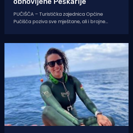
obnovljene Peškarije
PUČIŠĆA – Turistička zajednica Općine
Pučišća poziva sve mještane, ali i brojne
goste koji borave na otoku Braču, na treću
ovogodišnju