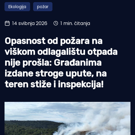
Ekologija
požar
Turizam i nautika
Pomorstvo
14 svibnja 2026
1 min. čitanja
Ribolov
Opasnost od požara na
Ekologija
viškom odlagalištu otpada
Tradicija i kultura
nije prošla: Građanima
izdane stroge upute, na
teren stiže i inspekcija!