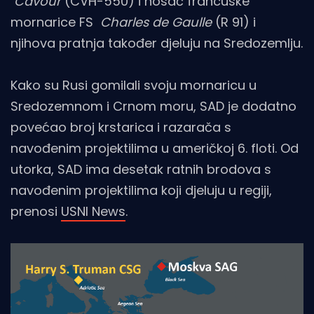
Cavour
(CVH-550) i nosač francuske
mornarice FS
Charles de Gaulle
(R 91) i
njihova pratnja također djeluju na Sredozemlju.
Kako su Rusi gomilali svoju mornaricu u
Sredozemnom i Crnom moru, SAD je dodatno
povećao broj krstarica i razarača s
navođenim projektilima u američkoj 6. floti. Od
utorka, SAD ima desetak ratnih brodova s ​​
navođenim projektilima koji djeluju u regiji,
prenosi
USNI News
.