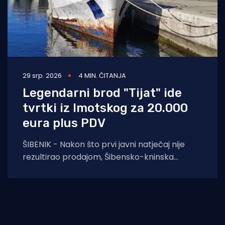
29 srp. 2026
4 MIN. ČITANJA
Legendarni brod "Tijat" ide
tvrtki iz Imotskog za 20.000
eura plus PDV
ŠIBENIK - Nakon što prvi javni natječaj nije
rezultirao prodajom, Šibensko-kninska
županija na ponovljenom je pozivu prihvatila
najvišu od tri