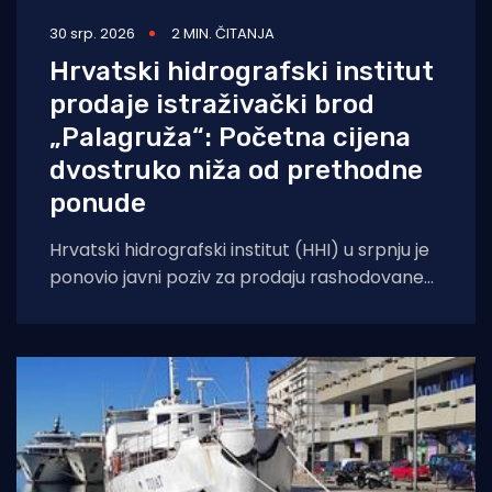
30 srp. 2026
2 MIN. ČITANJA
Hrvatski hidrografski institut
prodaje istraživački brod
„Palagruža“: Početna cijena
dvostruko niža od prethodne
ponude
Hrvatski hidrografski institut (HHI) u srpnju je
ponovio javni poziv za prodaju rashodovane
dugotrajne imovine – istraživačkog broda
„Palagruža“. Prodaja se