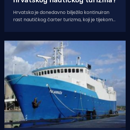
hrvatskog nautičkog turizma?
Hrvatska je donedavno bilježila kontinuiran
rast nautičkog čarter turizma, koji je tijekom
2025. godine (siječanj–studeni) prema
podacima Ministarstva pomorstva,