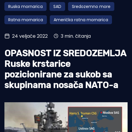
Ruska mornarica
SAD
Sredozemno more
Turizam i nautika
Ratna mornarica
Američka ratna mornarica
Pomorstvo
Ribolov
24 veljače 2022
3 min. čitanja
Ekologija
OPASNOST IZ SREDOZEMLJA
Tradicija i kultura
Ruske krstarice
pozicionirane za sukob sa
skupinama nosača NATO-a