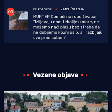
06 kol. 2026
2 MIN. ČITANJA
MURTER Domaći na rubu živaca:
"Izlijevaju nam fekalije u more, ne
možemo naći plažu bez straha da
ne dobijemo kožni osip, a i razbijaju
sve pred sobom"
Vezane objave