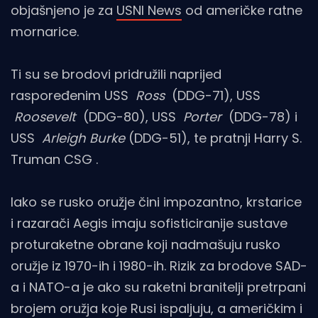
objašnjeno je za
USNI News
od američke ratne
mornarice.
Ti su se brodovi pridružili naprijed
raspoređenim USS
Ross
(DDG-71), USS
Roosevelt
(DDG-80), USS
Porter
(DDG-78) i
USS
Arleigh Burke
(DDG-51), te pratnji Harry S.
Truman CSG .
Iako se rusko oružje čini impozantno, krstarice
i razarači Aegis imaju sofisticiranije sustave
proturaketne obrane koji nadmašuju rusko
oružje iz 1970-ih i 1980-ih. Rizik za brodove SAD-
a i NATO-a je ako su raketni branitelji pretrpani
brojem oružja koje Rusi ispaljuju, a američkim i