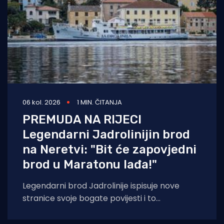
06 kol. 2026
1 MIN. ČITANJA
PREMUDA NA RIJECI
Legendarni Jadrolinijin brod
na Neretvi: "Bit će zapovjedni
brod u Maratonu lađa!"
Legendarni brod Jadrolinije ispisuje nove
stranice svoje bogate povijesti i to
sudjelovanjem u Maratonu lađa! Premuda se
trenutačno nalazi u