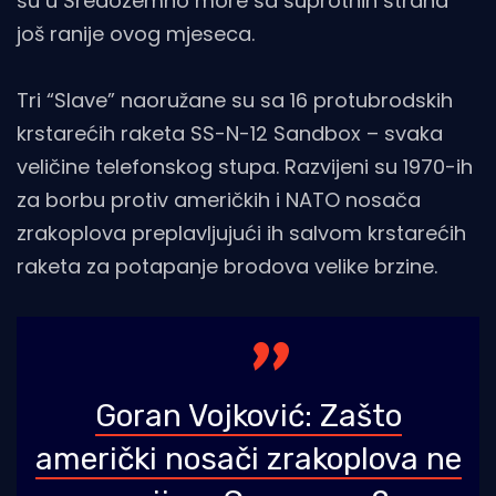
su u Sredozemno more sa suprotnih strana
još ranije ovog mjeseca.
Tri “Slave” naoružane su sa 16 protubrodskih
krstarećih raketa SS-N-12 Sandbox – svaka
veličine telefonskog stupa. Razvijeni su 1970-ih
za borbu protiv američkih i NATO nosača
zrakoplova preplavljujući ih salvom krstarećih
raketa za potapanje brodova velike brzine.
Goran Vojković: Zašto
američki nosači zrakoplova ne