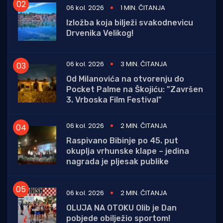
06 kol. 2026
1 MIN. ČITANJA
Izložba koja bilježi svakodnevicu
Drvenika Velikog!
06 kol. 2026
3 MIN. ČITANJA
Od Milanovića na otvorenju do
Pocket Palme na Škojiću: "Završen
3. Vrboska Film Festival"
06 kol. 2026
2 MIN. ČITANJA
Raspivano Bibinje po 45. put
okuplja vrhunske klape – jedina
nagrada je pljesak publike
06 kol. 2026
2 MIN. ČITANJA
OLUJA NA OTOKU Olib je Dan
pobjede obilježio sportom!