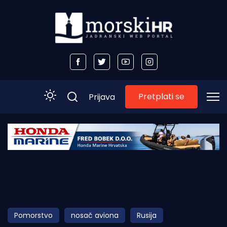
Pretplati se
Prijava
Početna
Morski plus
Morski TV
Obala
Pomorstvo
nosač aviona
Rusija
Otoci