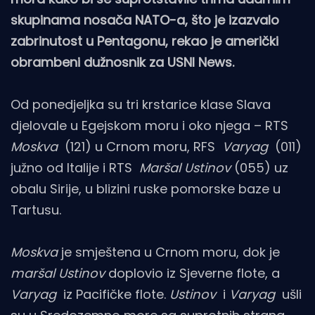
skupinama nosača NATO-a, što je izazvalo
zabrinutost u Pentagonu, rekao je američki
obrambeni dužnosnik za USNI News.
Od ponedjeljka su tri krstarice klase Slava
djelovale u Egejskom moru i oko njega – RTS
Moskva
(121) u Crnom moru, RFS
Varyag
(011)
južno od Italije i RTS
Maršal Ustinov
(055) uz
obalu Sirije, u blizini ruske pomorske baze u
Tartusu.
Moskva
je smještena u Crnom moru, dok je
maršal Ustinov
doplovio iz Sjeverne flote, a
Varyag
iz Pacifičke flote.
Ustinov
i
Varyag
ušli