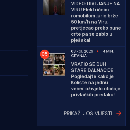
VIDEO: DIVLJANJE NA
VIRU Električnim
romobilom jurio brže
50 km/h na Viru,
pretjecao preko pune
crte pa se zabio u
pješaka!
08 kol. 2026
4 MIN.
ČITANJA
VRATIO SE DUH
STARE DALMACIJE
Pogledajte kako je
Kolište na jednu
večer oživjelo običaje
privlačkih predaka!
PRIKAŽI JOŠ VIJESTI