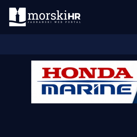
Početna
Morski plus
Morski TV
Obala
Otoci
Turizam i nautika