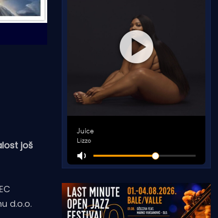
lost još
IEC
u d.o.o.