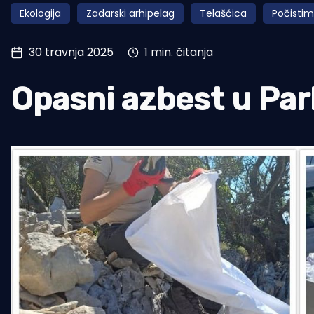
Ekologija
Zadarski arhipelag
Telašćica
Počisti
Pomorstvo
Ribolov
30 travnja 2025
1 min. čitanja
Ekologija
Opasni azbest u Par
Tradicija i kultura