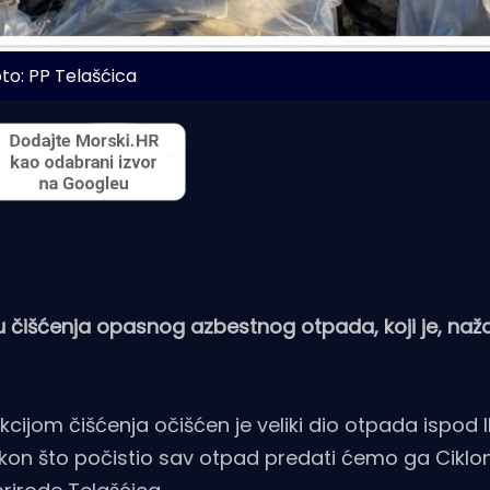
to: PP Telašćica
ju čišćenja opasnog azbestnog otpada, koji je, naža
cijom čišćenja očišćen je veliki dio otpada ispod 
kon što počistio sav otpad predati ćemo ga Ciklon