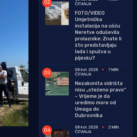
ČITANJA
FOTO/VIDEO
Umjetnička
instalacija na ušću
Neretve oduševila
prolaznike: Znate li
što predstavljaju
lađa i spužva u
pijesku?
08 kol. 2026
7 MIN.
ČITANJA
Nezakonita sidrišta
nisu „stečeno pravo“
– Vrijeme je da
uredimo more od
Umaga do
Dubrovnika
08 kol. 2026
2 MIN.
ČITANJA