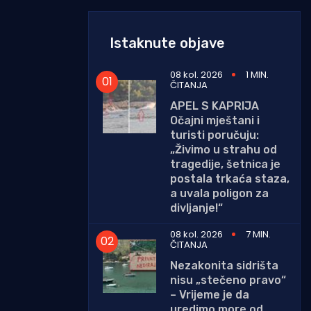
Istaknute objave
08 kol. 2026
1 MIN.
ČITANJA
APEL S KAPRIJA
Očajni mještani i
turisti poručuju:
„Živimo u strahu od
tragedije, šetnica je
postala trkaća staza,
a uvala poligon za
divljanje!“
08 kol. 2026
7 MIN.
ČITANJA
Nezakonita sidrišta
nisu „stečeno pravo“
– Vrijeme je da
uredimo more od