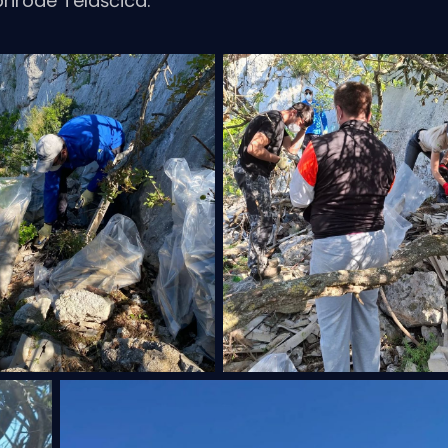
 prirode Telašćica.