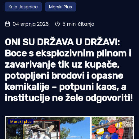
Krilo Jesenice
Morski Plus
Turizam i nautika
Pomorstvo
04 srpnja 2026
5 min. čitanja
Ribolov
ONI SU DRŽAVA U DRŽAVI:
Ekologija
Boce s eksplozivnim plinom i
Tradicija i kultura
zavarivanje tik uz kupače,
potopljeni brodovi i opasne
kemikalije – potpuni kaos, a
institucije ne žele odgovoriti!
Morski plus