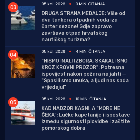
05 kol. 2026
9 MIN. ČITANJA
DRUGA STRANA MEDALJE: Više od
dva tankera otpadnih voda iza
čarter sezone! Gdje zapravo
završava otpad hrvatskog
nautičkog turizma?
05 kol. 2026
4 MIN. ČITANJA
"NISMO IMALI IZBORA, SKAKALI SMO
KROZ KROVNI PROZOR": Potresna
ispovijest nakon požara na jahti —
"Spasili smo unuka, a ljudi nas sada
vrijeđaju!"
05 kol. 2026
10 MIN. ČITANJA
KAD NADZOR KASNI, A "MORE NE
ČEKA": Lučke kapetanije i ispostave
između sigurnosti plovidbe i zaštite
pomorskog dobra