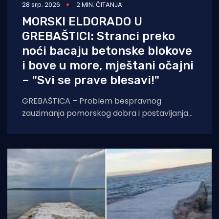
28 srp. 2026
2 MIN. ČITANJA
MORSKI ELDORADO U
GREBAŠTICI: Stranci preko
noći bacaju betonske blokove
i bove u more, mještani očajni
– "Svi se prave blesavi!"
GREBAŠTICA – Problem bespravnog
zauzimanja pomorskog dobra i postavljanja
ilegalnih bova na hrvatskoj obali iz godine u
godinu poprima sve veće