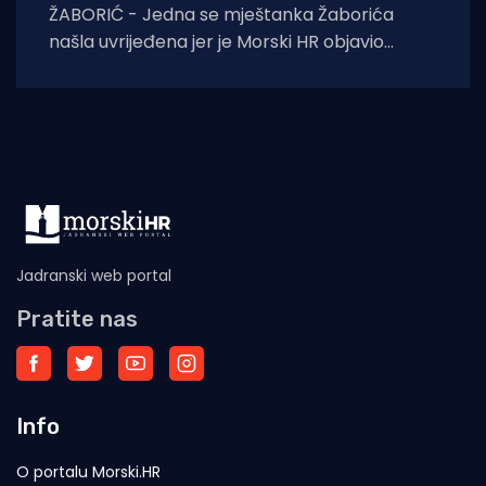
ŽABORIĆ - Jedna se mještanka Žaborića
našla uvrijeđena jer je Morski HR objavio
snimku dvojice muškaraca koji karijolama u
more između
Jadranski web portal
Pratite nas
Info
O portalu Morski.HR