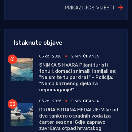
PRIKAŽI JOŠ VIJESTI
Istaknute objave
05 kol. 2026
2 MIN. ČITANJA
SNIMKA S HVARA Pijani turisti
tonuli, domaći snimalli i smijali se:
"Ne smite tu parkirat" - Policija:
"Nema kaznenog djela za
nepomaganje!"
05 kol. 2026
9 MIN. ČITANJA
DRUGA STRANA MEDALJE: Više od
dva tankera otpadnih voda iza
čarter sezone! Gdje zapravo
završava otpad hrvatskog