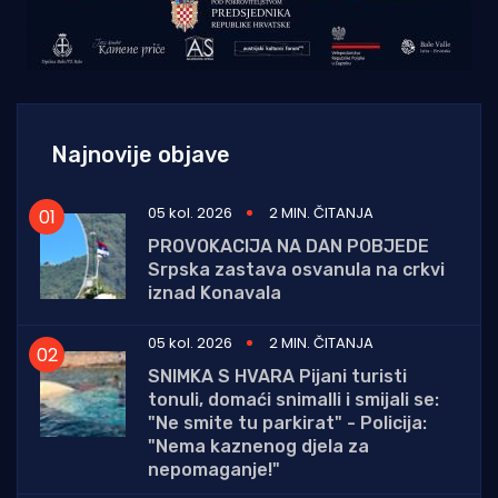
Najnovije objave
05 kol. 2026
2 MIN. ČITANJA
PROVOKACIJA NA DAN POBJEDE
Srpska zastava osvanula na crkvi
iznad Konavala
05 kol. 2026
2 MIN. ČITANJA
SNIMKA S HVARA Pijani turisti
tonuli, domaći snimalli i smijali se:
"Ne smite tu parkirat" - Policija:
"Nema kaznenog djela za
nepomaganje!"