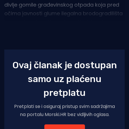
divlje gomile građevinskog otpada koja pred
očima javnosti glume ilegalna brodogradilišta
i remontna dvorišta, gdje se ti isti brodovi
pokušavaju popraviti bez ikakvih minimalnih
tehničkih ili ekoloških uvjeta.
Ovaj članak je dostupan
samo uz plaćenu
pretplatu
Pretplati se i osiguraj pristup svim sadržajima
na portalu Morski.HR bez vidljivih oglasa.