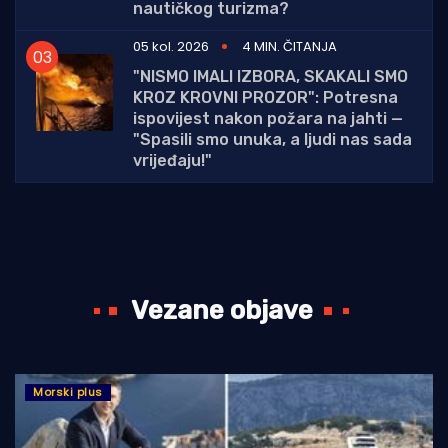
nautičkog turizma?
05 kol. 2026
4 MIN. ČITANJA
"NISMO IMALI IZBORA, SKAKALI SMO
KROZ KROVNI PROZOR": Potresna
ispovijest nakon požara na jahti —
"Spasili smo unuka, a ljudi nas sada
vrijeđaju!"
Vezane objave
Morski plus