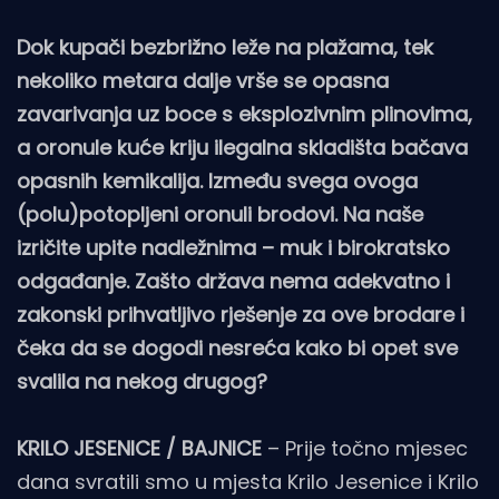
Dok kupači bezbrižno leže na plažama, tek
nekoliko metara dalje vrše se opasna
zavarivanja uz boce s eksplozivnim plinovima,
a oronule kuće kriju ilegalna skladišta bačava
opasnih kemikalija. Između svega ovoga
(polu)potopljeni oronuli brodovi. Na naše
izričite upite nadležnima – muk i birokratsko
odgađanje. Zašto država nema adekvatno i
zakonski prihvatljivo rješenje za ove brodare i
čeka da se dogodi nesreća kako bi opet sve
svalila na nekog drugog?
KRILO JESENICE / BAJNICE
– Prije točno mjesec
dana svratili smo u mjesta Krilo Jesenice i Krilo