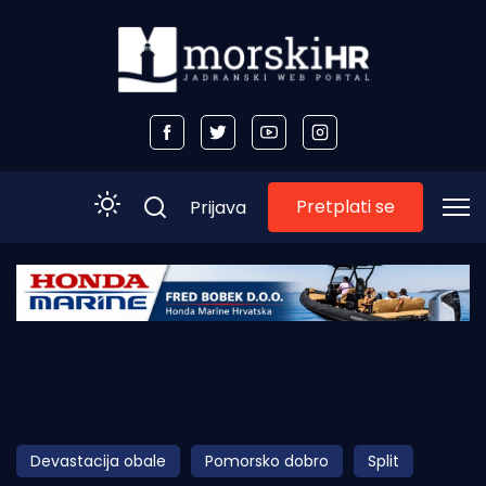
Pretplati se
Prijava
Početna
Morski plus
Morski TV
Obala
Devastacija obale
Pomorsko dobro
Split
Otoci