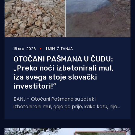
18 srp. 2026
1 MIN. ČITANJA
OTOČANI PAŠMANA U ČUDU:
„Preko noći izbetonirali mul,
iza svega stoje slovački
investitori!”
BANJ - Otočani Pašmana su zatekli
izbetonirani mul, gdje ga prije, kako kažu, nije
ni bilo. Kažu da se to sve