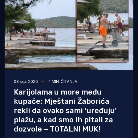
08 srp. 2026
4 MIN. ČITANJA
Karijolama u more među
kupače: Mještani Žaborića
rekli da ovako sami 'uređuju'
plažu, a kad smo ih pitali za
dozvole – TOTALNI MUK!