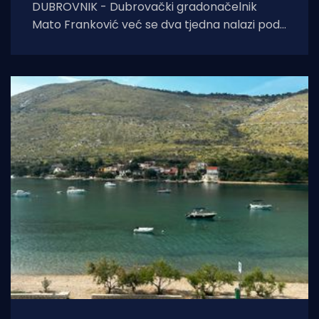
DUBROVNIK - Dubrovački gradonačelnik
Mato Franković već se dva tjedna nalazi pod
24-satnom policijskom zaštitom zbog
ozbiljnih prijetnji koje je