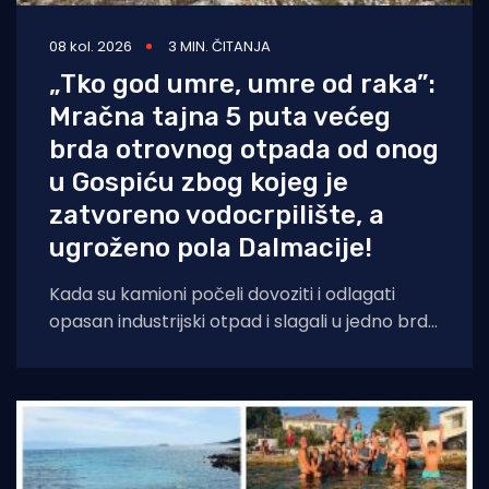
08 kol. 2026
3 MIN. ČITANJA
„Tko god umre, umre od raka”:
Mračna tajna 5 puta većeg
brda otrovnog otpada od onog
u Gospiću zbog kojeg je
zatvoreno vodocrpilište, a
ugroženo pola Dalmacije!
Kada su kamioni počeli dovoziti i odlagati
opasan industrijski otpad i slagali u jedno brdo
ljudima odmah pokraj kuća, sve