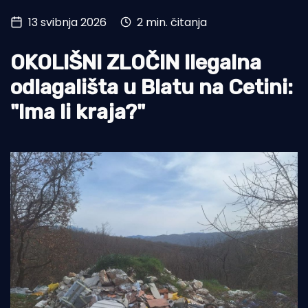
13 svibnja 2026
2 min. čitanja
Turizam i nautika
Pomorstvo
OKOLIŠNI ZLOČIN Ilegalna
Ribolov
odlagališta u Blatu na Cetini:
"Ima li kraja?"
Ekologija
Tradicija i kultura