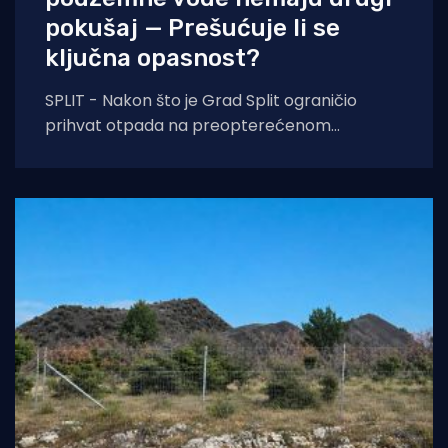
pokušaj — Prešućuje li se
ključna opasnost?
SPLIT - Nakon što je Grad Split ograničio
prihvat otpada na preopterećenom
Karepovcu, pritisak za hitno otvaranje Centra
za gospodarenje otpadom