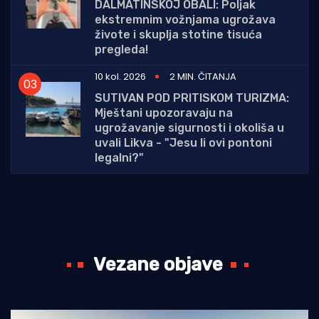
DALMATINSKOJ OBALI: Poljak
ekstremnim vožnjama ugrožava
živote i skuplja stotine tisuća
pregleda!
10 kol. 2026
2 MIN. ČITANJA
SUTIVAN POD PRITISKOM TURIZMA:
Mještani upozoravaju na
ugrožavanje sigurnosti i okoliša u
uvali Likva - "Jesu li ovi pontoni
legalni?"
Vezane objave