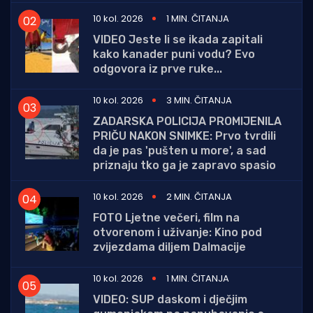
10 kol. 2026
1 MIN. ČITANJA
VIDEO Jeste li se ikada zapitali
kako kanader puni vodu? Evo
odgovora iz prve ruke...
10 kol. 2026
3 MIN. ČITANJA
ZADARSKA POLICIJA PROMIJENILA
PRIČU NAKON SNIMKE: Prvo tvrdili
da je pas 'pušten u more', a sad
priznaju tko ga je zapravo spasio
10 kol. 2026
2 MIN. ČITANJA
FOTO Ljetne večeri, film na
otvorenom i uživanje: Kino pod
zvijezdama diljem Dalmacije
10 kol. 2026
1 MIN. ČITANJA
VIDEO: SUP daskom i dječjim