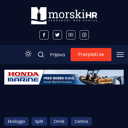
Pretplati se
Prijava
Početna
Morski plus
Morski TV
Obala
Ekologija
Split
Omiš
Cetina
Otoci