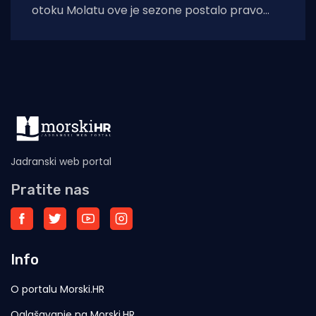
otoku Molatu ove je sezone postalo pravo
kulturno i edukativno središte otoka
zahvaljujući
Jadranski web portal
Pratite nas
Info
O portalu Morski.HR
Oglašavanje na Morski.HR