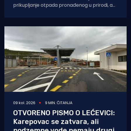
prikupljanje otpada pronađenog u prirodi, a
može se preuzeti na prodajnim mjestima
Nacionalnog
09 kol. 2026
9 MIN. ČITANJA
OTVORENO PISMO O LEĆEVICI:
Karepovac se zatvara, ali
podzemne vode nemaju drugi