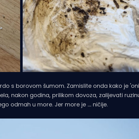
brdo s borovom šumom. Zamislite onda kako je 'oni
čela, nakon godina, prilikom dovoza, zalijevati ruzi
go odmah u more. Jer more je .... ničije.