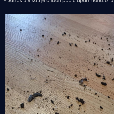
- Jutros u 9 sati je oriban pod u apartmanu. U 10 