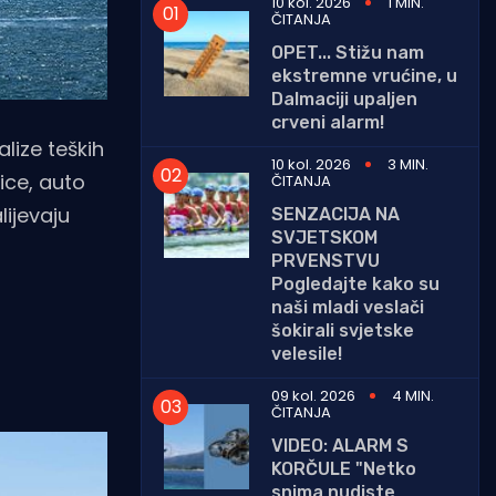
10 kol. 2026
1 MIN.
ČITANJA
OPET... Stižu nam
ekstremne vrućine, u
Dalmaciji upaljen
crveni alarm!
lize teških
10 kol. 2026
3 MIN.
nice, auto
ČITANJA
lijevaju
SENZACIJA NA
SVJETSKOM
PRVENSTVU
Pogledajte kako su
naši mladi veslači
šokirali svjetske
velesile!
09 kol. 2026
4 MIN.
ČITANJA
VIDEO: ALARM S
KORČULE "Netko
snima nudiste