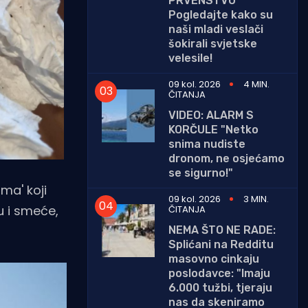
PRVENSTVU
Pogledajte kako su
naši mladi veslači
šokirali svjetske
velesile!
09 kol. 2026
4 MIN.
ČITANJA
VIDEO: ALARM S
KORČULE "Netko
snima nudiste
dronom, ne osjećamo
se sigurno!"
ma' koji
09 kol. 2026
3 MIN.
nu i smeće,
ČITANJA
NEMA ŠTO NE RADE:
Splićani na Redditu
masovno cinkaju
poslodavce: "Imaju
6.000 tužbi, tjeraju
nas da skeniramo