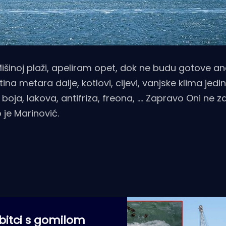
šinoj plaži, apeliram opet, dok ne budu gotove ana
na metara dalje, kotlovi, cijevi, vanjske klima jedi
boja, lakova, antifriza, freona, .... Zapravo Oni ne za
o je Marinović.
 bitci s gomilom