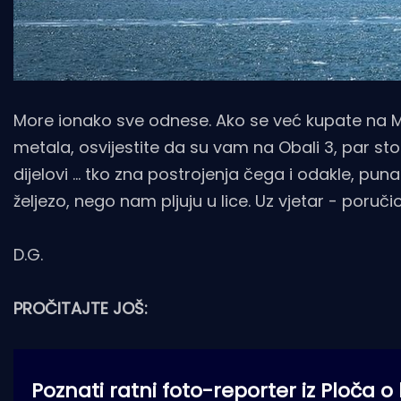
More ionako sve odnese. Ako se već kupate na Mi
metala, osvijestite da su vam na Obali 3, par stoti
dijelovi ... tko zna postrojenja čega i odakle, puna 
željezo, nego nam pljuju u lice. Uz vjetar - poruči
D.G.
PROČITAJTE JOŠ:
Poznati ratni foto-reporter iz Ploča o