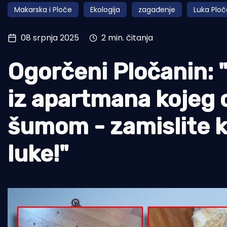
Makarska i Ploče
Ekologija
zagađenje
Luka Ploč
Pomorstvo
Ribolov
08 srpnja 2025
2 min. čitanja
Ekologija
Ogorčeni Pločanin: "
Tradicija i kultura
iz apartmana kojeg o
šumom - zamislite k
luke!"