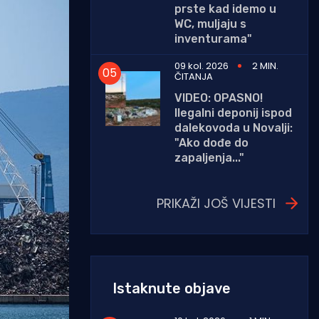
prste kad idemo u
WC, muljaju s
inventurama"
09 kol. 2026
2 MIN.
ČITANJA
VIDEO: OPASNO!
Ilegalni deponij ispod
dalekovoda u Novalji:
"Ako dođe do
zapaljenja..."
PRIKAŽI JOŠ VIJESTI
Istaknute objave