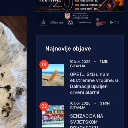
Najnovije objave
10 kol. 2026
1 MIN.
ČITANJA
OPET... Stižu nam
ekstremne vrućine, u
Dalmaciji upaljen
crveni alarm!
10 kol. 2026
3 MIN.
ČITANJA
SENZACIJA NA
SVJETSKOM