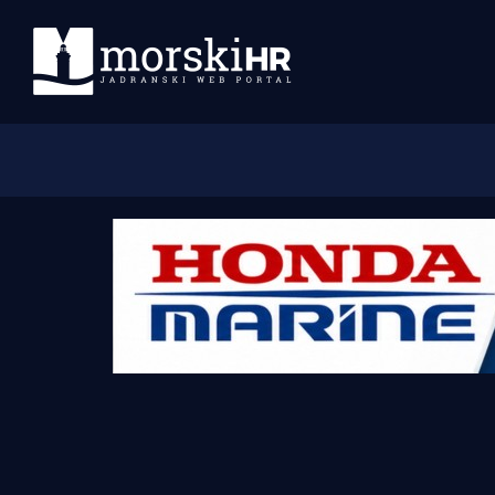
Početna
Morski plus
Morski TV
Obala
Otoci
Turizam i nautika