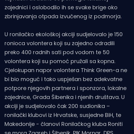
zajednici i oslobodilo ih se svake brige oko
zbrinjavanja otpada izvučenog iz podmorja.
U ronilačko ekološkoj akciji sudjelovalo je 150
ronioca volontera koji su zajedno odradili
preko 400 radnih sati pod vodom te 50
volontera koji su pomoć pružali sa kopna.
Cjelokupan napor volontera Think Green-a ne
bi bio moguć i tako uspješan bez adekvatne
potpore njegovih partnera i sponzora, lokalne
zajednice, Grada Šibenika i njenih društava. U
akciji je sudjelovalo čak 200 sudionika –
ronilački klubovi iz Hrvatske, susjedne BiH, te
Makedonije - članovi Ronilačkog kluba Roniti
se mora Zagreb i Šibenik, PIK Mornar, DPS