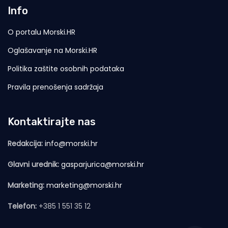
Info
O portalu Morski.HR
Oglašavanje na Morski.HR
Politika zaštite osobnih podataka
Pravila prenošenja sadržaja
Kontaktirajte nas
Redakcija:
info@morski.hr
Glavni urednik:
gasparjurica@morski.hr
Marketing:
marketing@morski.hr
Telefon:
+385 1 551 35 12