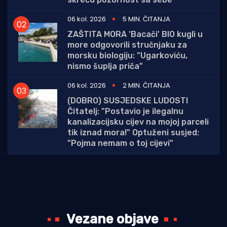
06 kol. 2026
5 MIN. ČITANJA
ZAŠTITA MORA 'Bacači' BIO kugli u
more odgovorili stručnjaku za
morsku biologiju: "Ugarkoviću,
nismo šuplja priča"
06 kol. 2026
2 MIN. ČITANJA
(DOBRO) SUSJEDSKE LUDOSTI
Čitatelj: "Postavio je ilegalnu
kanalizacijsku cijev na mojoj parceli
tik iznad mora!" Optuženi susjed:
"Pojma nemam o toj cijevi"
Vezane objave