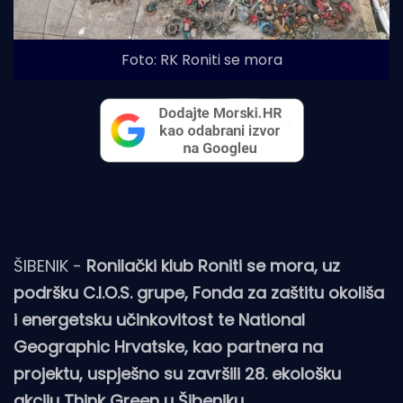
Foto: RK Roniti se mora
ŠIBENIK -
Ronilački klub Roniti se mora, uz
podršku C.I.O.S. grupe, Fonda za zaštitu okoliša
i energetsku učinkovitost te National
Geographic Hrvatske, kao partnera na
projektu, uspješno su završili 28. ekološku
akciju Think Green u Šibeniku.