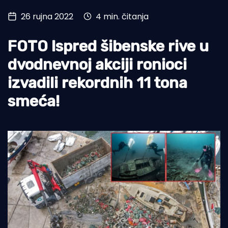
26 rujna 2022
4 min. čitanja
Turizam i nautika
Pomorstvo
FOTO Ispred šibenske rive u
Ribolov
dvodnevnoj akciji ronioci
izvadili rekordnih 11 tona
Ekologija
smeća!
Tradicija i kultura