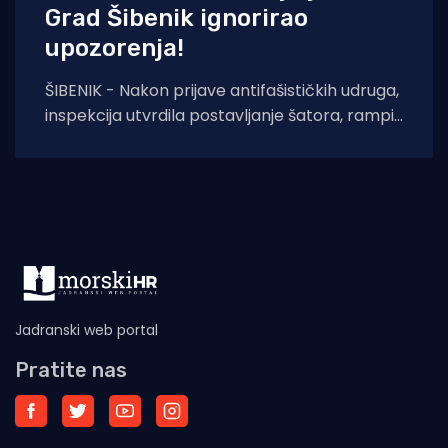
Grad Šibenik ignorirao
upozorenja!
ŠIBENIK - Nakon prijave antifašističkih udruga,
inspekcija utvrdila postavljanje šatora, rampi i
sječu stabala na mjestu pogibije Rade
Končara. Izrečeno rješenje
Jadranski web portal
Pratite nas