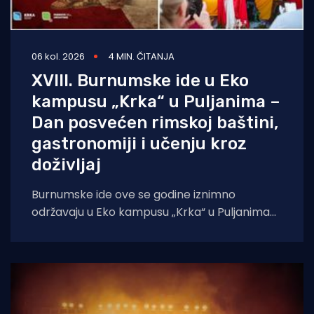
06 kol. 2026
4 MIN. ČITANJA
XVIII. Burnumske ide u Eko
kampusu „Krka“ u Puljanima –
Dan posvećen rimskoj baštini,
gastronomiji i učenju kroz
doživljaj
Burnumske ide ove se godine iznimno
održavaju u Eko kampusu „Krka“ u Puljanima
zbog konzervatorskih radova na dosadašnjoj
lokaciji, rimskom