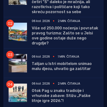
četiri "S" daleko je mračnija, ali
razotkriva i političare koji tako
skreću pozornost sa sebe
06 kol. 2026
2 MIN. ČITANJA
Više od 250.000 noćenja i povratak
pravog turizma: Zašto se u Jelsi
ove godine ostaje duže nego
drugdje?
06 kol. 2026
1 MIN. ČITANJA
Talijan u Istri mobitelom snimao
malu djecu, uhvatio ga zaštitar
06 kol. 2026
2 MIN. ČITANJA
Otok Pag u znaku tradicije i
vrhunske zabave: Stižu „Paške
litnje igre 2026.”!