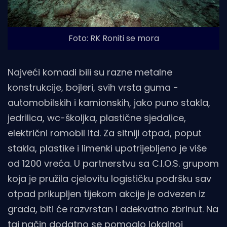
Foto: RK Roniti se mora
Najveći komadi bili su razne metalne
konstrukcije, bojleri, svih vrsta guma -
automobilskih i kamionskih, jako puno stakla,
jedrilica, wc-školjka, plastične sjedalice,
električni romobil itd. Za sitniji otpad, poput
stakla, plastike i limenki upotrijebljeno je više
od 1200 vreća. U partnerstvu sa C.I.O.S. grupom
koja je pružila cjelovitu logističku podršku sav
otpad prikupljen tijekom akcije je odvezen iz
grada, biti će razvrstan i adekvatno zbrinut. Na
taj način dodatno se pomoglo lokalnoj