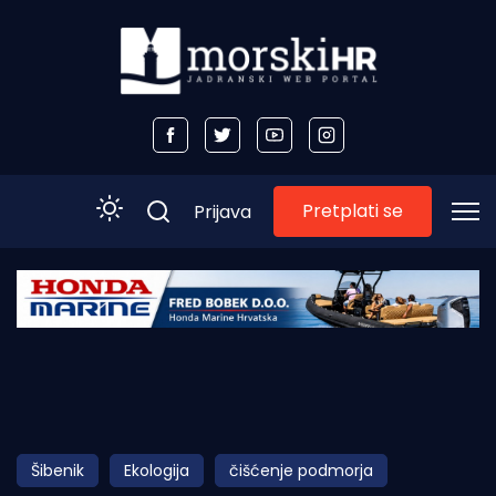
Pretplati se
Prijava
Početna
Morski plus
Morski TV
Obala
Šibenik
Ekologija
čišćenje podmorja
Otoci