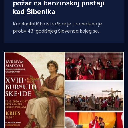
požar na benzinskoj postaji
kod Šibenika
Kriminalističko istraživanje provedeno je
protiv 43-godišnjeg Slovenca kojeg se
sumnjiči da je opuškom cigarete izazvao
požar. Incident se dogodio