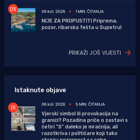
06 kol. 2026
1 MIN. ČITANJA
NIJE ZA PROPUSTITI Priprema,
pozor, ribarska fešta u Supetru!
PRIKAŽI JOŠ VIJESTI
Istaknute objave
06 kol. 2026
5 MIN. ČITANJA
Vjerski simbol ili provokacija na
granici? Pozadina priče o zastavi s
četiri "S" daleko je mračnija, ali
razotkriva i političare koji tako
skreću pozornost sa sebe