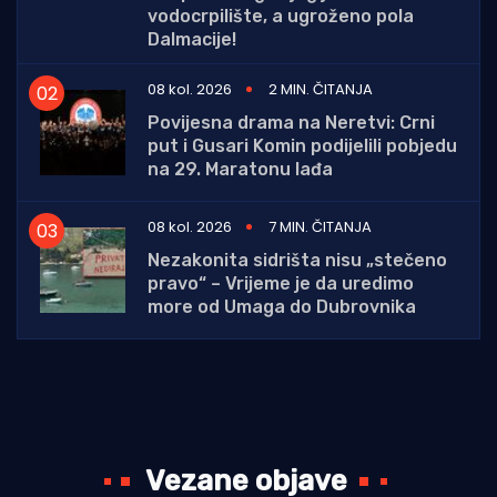
vodocrpilište, a ugroženo pola
Dalmacije!
08 kol. 2026
2 MIN. ČITANJA
Povijesna drama na Neretvi: Crni
put i Gusari Komin podijelili pobjedu
na 29. Maratonu lađa
08 kol. 2026
7 MIN. ČITANJA
Nezakonita sidrišta nisu „stečeno
pravo“ – Vrijeme je da uredimo
more od Umaga do Dubrovnika
Vezane objave