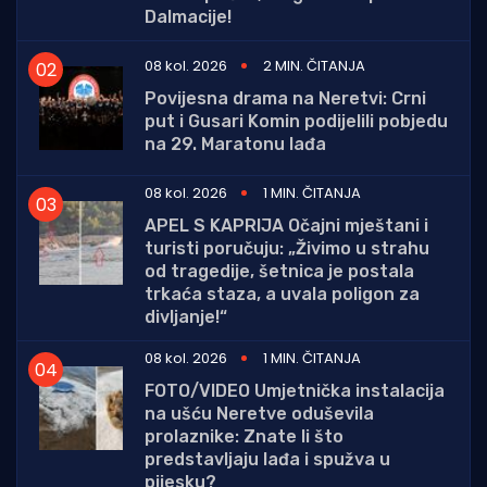
Dalmacije!
08 kol. 2026
2 MIN. ČITANJA
Povijesna drama na Neretvi: Crni
put i Gusari Komin podijelili pobjedu
na 29. Maratonu lađa
08 kol. 2026
1 MIN. ČITANJA
APEL S KAPRIJA Očajni mještani i
turisti poručuju: „Živimo u strahu
od tragedije, šetnica je postala
trkaća staza, a uvala poligon za
divljanje!“
08 kol. 2026
1 MIN. ČITANJA
FOTO/VIDEO Umjetnička instalacija
na ušću Neretve oduševila
prolaznike: Znate li što
predstavljaju lađa i spužva u
pijesku?