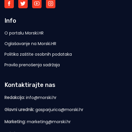
Info
O portalu Morski.HR
Oglašavanje na Morski.HR
Politika zaštite osobnih podataka
Pravila prenošenja sadržaja
Kontaktirajte nas
Redakcija:
info@morski.hr
Glavni urednik:
gasparjurica@morski.hr
Marketing:
marketing@morski.hr