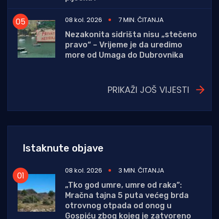
08 kol. 2026
7 MIN. ČITANJA
Nezakonita sidrišta nisu „stečeno
pravo“ – Vrijeme je da uredimo
more od Umaga do Dubrovnika
PRIKAŽI JOŠ VIJESTI
Istaknute objave
08 kol. 2026
3 MIN. ČITANJA
„Tko god umre, umre od raka”:
Mračna tajna 5 puta većeg brda
otrovnog otpada od onog u
Gospiću zbog kojeg je zatvoreno