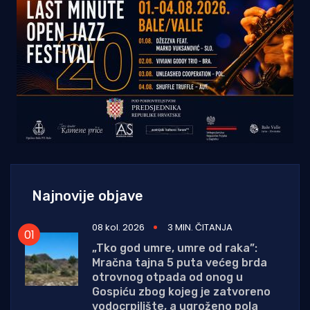
Najnovije objave
08 kol. 2026
3 MIN. ČITANJA
„Tko god umre, umre od raka”:
Mračna tajna 5 puta većeg brda
otrovnog otpada od onog u
Gospiću zbog kojeg je zatvoreno
vodocrpilište, a ugroženo pola