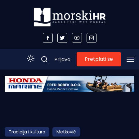
Pretplati se
Prijava
Početna
Morski plus
Morski TV
Obala
Tradicija i kultura
Metković
Otoci