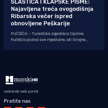
SLASTICA I KLAPSKE PISME:
Najavljena treća ovogodišnja
Ribarska večer ispred
obnovljene Peškarije
PUČIŠĆA – Turistička zajednica Općine
Pučišća poziva sve mještane, ali i brojne
goste koji borave na otoku Braču, na treću
ovogodišnju
Jadranski web portal
Pratite nas