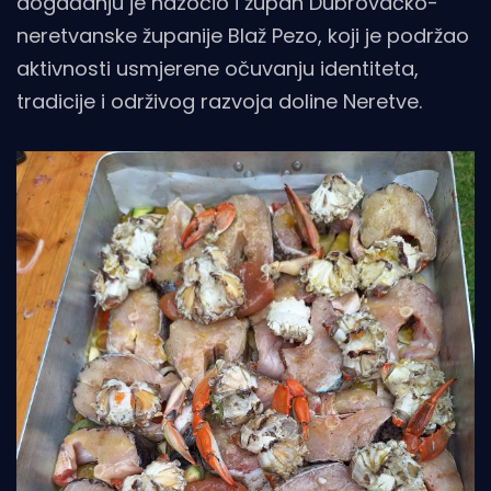
događanju je nazočio i župan Dubrovačko-
neretvanske županije Blaž Pezo, koji je podržao
aktivnosti usmjerene očuvanju identiteta,
tradicije i održivog razvoja doline Neretve.