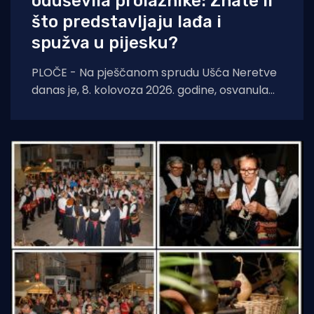
oduševila prolaznike: Znate li
što predstavljaju lađa i
spužva u pijesku?
PLOČE - Na pješčanom sprudu Ušća Neretve
danas je, 8. kolovoza 2026. godine, osvanula
nova instalacija suvremene i konceptualne
umjetnosti autora