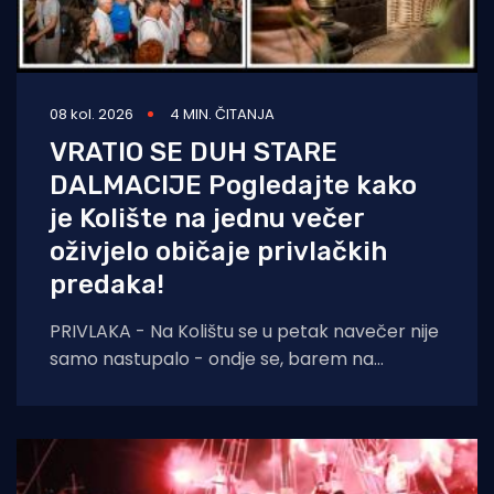
08 kol. 2026
4 MIN. ČITANJA
VRATIO SE DUH STARE
DALMACIJE Pogledajte kako
je Kolište na jednu večer
oživjelo običaje privlačkih
predaka!
PRIVLAKA - Na Kolištu se u petak navečer nije
samo nastupalo - ondje se, barem na
nekoliko sati, ponovno živjelo onako kako