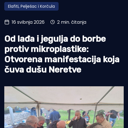
Elafiti, Pelješac i Korčula
Turizam i nautika
Pomorstvo
16 svibnja 2026
2 min. čitanja
Ribolov
Od lađa i jegulja do borbe
Ekologija
protiv mikroplastike:
Tradicija i kultura
Otvorena manifestacija koja
čuva dušu Neretve