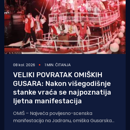
08 kol. 2026
1 MIN. ČITANJA
VELIKI POVRATAK OMIŠKIH
GUSARA: Nakon višegodišnje
stanke vraća se najpoznatija
ljetna manifestacija
OMIŠ – Najveća povijesno-scenska
manifestacija na Jadranu, omiška Gusarska
bitka, službeno se vraća na velika vrata.