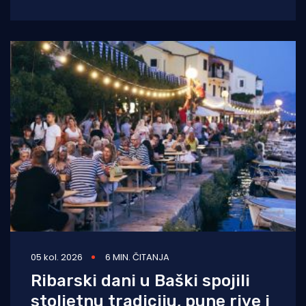
opskrbljuje namirnicama, po cijeloj uvali sidre
05 kol. 2026
6 MIN. ČITANJA
Ribarski dani u Baški spojili
stoljetnu tradiciju, pune rive i