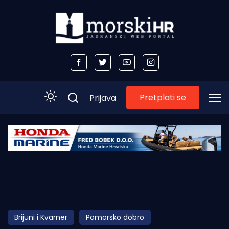
Pretplati se
Prijava
Početna
Morski plus
Morski TV
Obala
Brijuni i Kvarner
Pomorsko dobro
Otoci