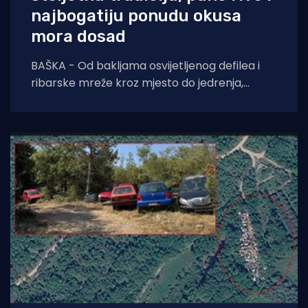
najbogatiju ponudu okusa
mora dosad
BAŠKA - Od bakljama osvijetljenog defilea i
ribarske mreže kroz mjesto do jedrenja,
dječjih radionica, umjetnosti i koncerata,
trodnevna manifestacija još