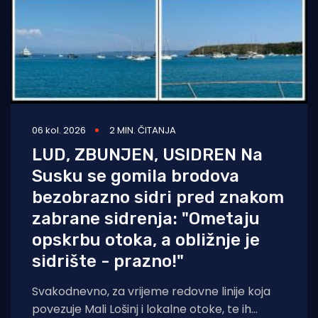
06 kol. 2026
2 MIN. ČITANJA
LUD, ZBUNJEN, USIDREN Na
Susku se gomila brodova
bezobrazno sidri pred znakom
zabrane sidrenja: "Ometaju
opskrbu otoka, a obližnje je
sidrište - prazno!"
Svakodnevno, za vrijeme redovne linije koja
povezuje Mali Lošinj i lokalne otoke, te ih