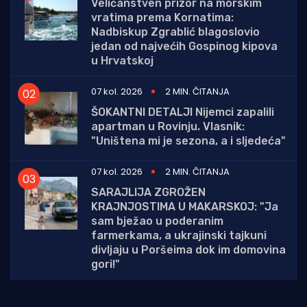
Veličanstven prizor na morskim
vratima prema Kornatima:
Nadbiskup Zgrablić blagoslovio
jedan od najvećih Gospinog kipova
u Hrvatskoj
07 kol. 2026
2 MIN. ČITANJA
ŠOKANTNI DETALJI Nijemci zapalili
apartman u Rovinju. Vlasnik:
"Uništena mi je sezona, a i sljedeća"
07 kol. 2026
2 MIN. ČITANJA
SARAJLIJA ZGROŽEN
KRAJNJOSTIMA U MAKARSKOJ: "Ja
sam bježao u poderanim
farmerkama, a ukrajinski tajkuni
divljaju u Poršeima dok im domovina
gori!"