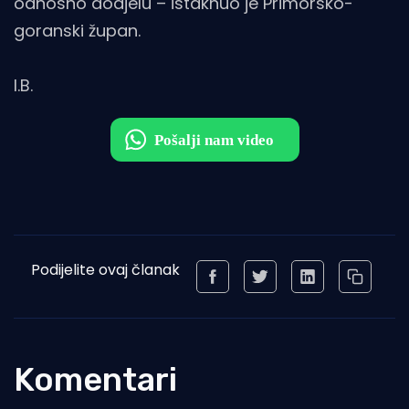
odnosno dodjelu – istaknuo je Primorsko-
goranski župan.
I.B.
Podijelite ovaj članak
Komentari