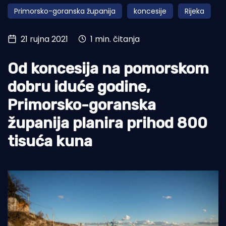
Primorsko-goranska županija
koncesije
Rijeka
Turizam i nautika
Pomorstvo
21 rujna 2021
1 min. čitanja
Ribolov
Od koncesija na pomorskom
Ekologija
dobru iduće godine,
Tradicija i kultura
Primorsko-goranska
županija planira prihod 800
tisuća kuna