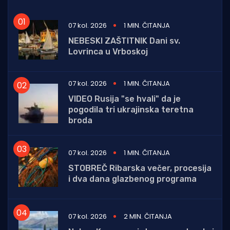
07 kol. 2026
1 MIN. ČITANJA
NEBESKI ZAŠTITNIK Dani sv.
Lovrinca u Vrboskoj
07 kol. 2026
1 MIN. ČITANJA
VIDEO Rusija "se hvali" da je
pogodila tri ukrajinska teretna
broda
07 kol. 2026
1 MIN. ČITANJA
STOBREČ Ribarska večer, procesija
i dva dana glazbenog programa
07 kol. 2026
2 MIN. ČITANJA