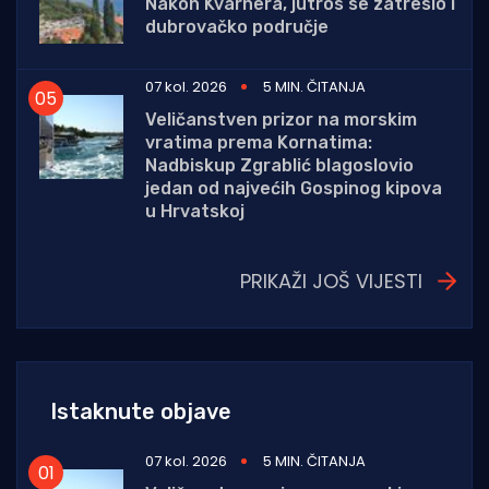
Nakon Kvarnera, jutros se zatreslo i
dubrovačko područje
07 kol. 2026
5 MIN. ČITANJA
Veličanstven prizor na morskim
vratima prema Kornatima:
Nadbiskup Zgrablić blagoslovio
jedan od najvećih Gospinog kipova
u Hrvatskoj
PRIKAŽI JOŠ VIJESTI
Istaknute objave
07 kol. 2026
5 MIN. ČITANJA