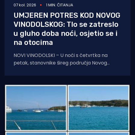
07 kol. 2026
1 MIN. ČITANJA
UMJEREN POTRES KOD NOVOG
VINODOLSKOG: Tlo se zatreslo
u gluho doba noći, osjetio se i
na otocima
NOVI VINODOLSKI – U noći s četvrtka na
petak, stanovnike šireg područja Novog
Vinodolskog i okolice uznemirio je umjeren
potres. Prema