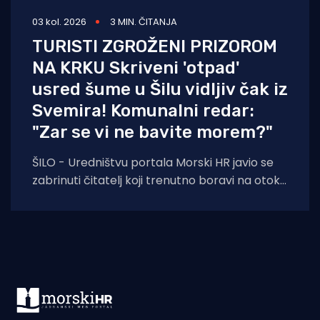
03 kol. 2026
3 MIN. ČITANJA
TURISTI ZGROŽENI PRIZOROM
NA KRKU Skriveni 'otpad'
usred šume u Šilu vidljiv čak iz
Svemira! Komunalni redar:
"Zar se vi ne bavite morem?"
ŠILO - Uredništvu portala Morski HR javio se
zabrinuti čitatelj koji trenutno boravi na otoku
Krku. Njegovo pismo, u kojem upozorava