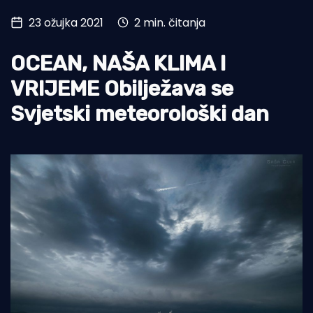
23 ožujka 2021
2 min. čitanja
Turizam i nautika
Pomorstvo
OCEAN, NAŠA KLIMA I
Ribolov
VRIJEME Obilježava se
Svjetski meteorološki dan
Ekologija
Tradicija i kultura