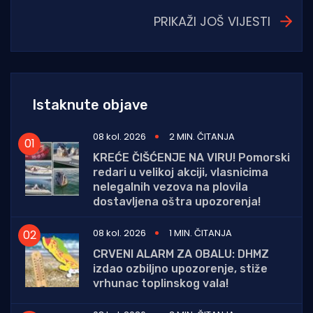
PRIKAŽI JOŠ VIJESTI
Istaknute objave
08 kol. 2026
2 MIN. ČITANJA
KREĆE ČIŠĆENJE NA VIRU! Pomorski
redari u velikoj akciji, vlasnicima
nelegalnih vezova na plovila
dostavljena oštra upozorenja!
08 kol. 2026
1 MIN. ČITANJA
CRVENI ALARM ZA OBALU: DHMZ
izdao ozbiljno upozorenje, stiže
vrhunac toplinskog vala!