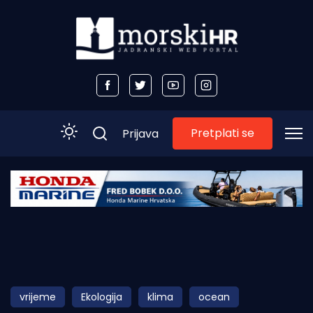
Pretplati se
Prijava
Početna
Morski plus
Morski TV
Obala
vrijeme
Ekologija
klima
ocean
Otoci