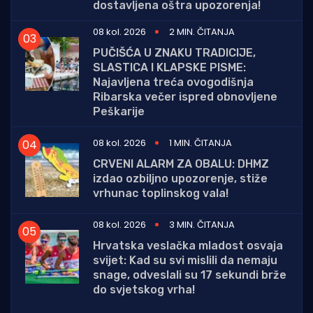
dostavljena oštra upozorenja!
08 kol. 2026
2 MIN. ČITANJA
PUČIŠĆA U ZNAKU TRADICIJE,
SLASTICA I KLAPSKE PISME:
Najavljena treća ovogodišnja
Ribarska večer ispred obnovljene
Peškarije
08 kol. 2026
1 MIN. ČITANJA
CRVENI ALARM ZA OBALU: DHMZ
izdao ozbiljno upozorenje, stiže
vrhunac toplinskog vala!
08 kol. 2026
3 MIN. ČITANJA
Hrvatska veslačka mladost osvaja
svijet: Kad su svi mislili da nemaju
snage, odveslali su 17 sekundi brže
do svjetskog vrha!