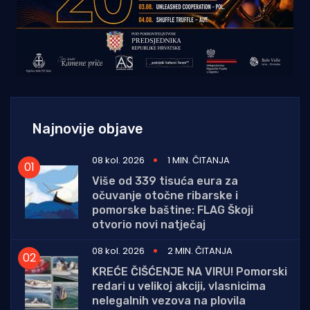
Najnovije objave
08 kol. 2026
1 MIN. ČITANJA
Više od 339 tisuća eura za
očuvanje otočne ribarske i
pomorske baštine: FLAG Škoji
otvorio novi natječaj
08 kol. 2026
2 MIN. ČITANJA
KREĆE ČIŠĆENJE NA VIRU! Pomorski
redari u velikoj akciji, vlasnicima
nelegalnih vezova na plovila