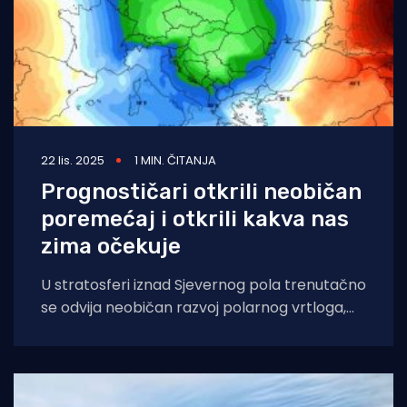
22 lis. 2025
1 MIN. ČITANJA
Prognostičari otkrili neobičan
poremećaj i otkrili kakva nas
zima očekuje
U stratosferi iznad Sjevernog pola trenutačno
se odvija neobičan razvoj polarnog vrtloga,
koji bi mogao značajno utjecati na vremenske
obrasce