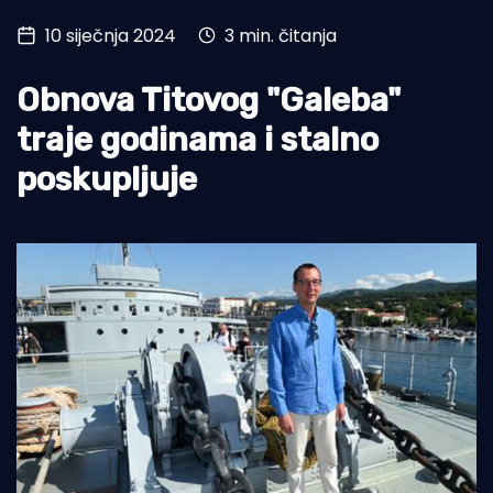
10 siječnja 2024
3 min. čitanja
Turizam i nautika
Pomorstvo
Obnova Titovog "Galeba"
Ribolov
traje godinama i stalno
poskupljuje
Ekologija
Tradicija i kultura