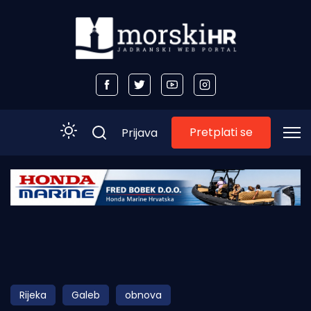
Pretplati se
Prijava
Početna
Morski plus
Morski TV
Obala
Rijeka
Galeb
obnova
Otoci