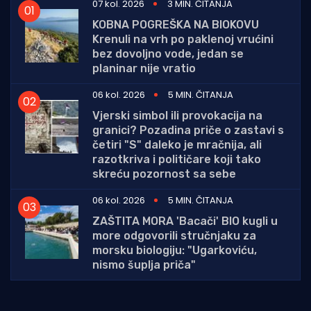
07 kol. 2026
3 MIN. ČITANJA
KOBNA POGREŠKA NA BIOKOVU
Krenuli na vrh po paklenoj vrućini
bez dovoljno vode, jedan se
planinar nije vratio
06 kol. 2026
5 MIN. ČITANJA
Vjerski simbol ili provokacija na
granici? Pozadina priče o zastavi s
četiri "S" daleko je mračnija, ali
razotkriva i političare koji tako
skreću pozornost sa sebe
06 kol. 2026
5 MIN. ČITANJA
ZAŠTITA MORA 'Bacači' BIO kugli u
more odgovorili stručnjaku za
morsku biologiju: "Ugarkoviću,
nismo šuplja priča"