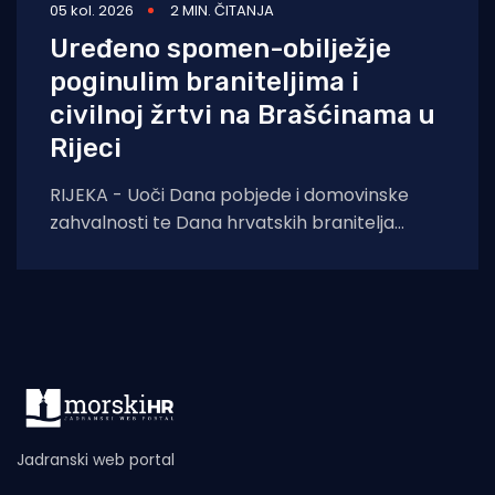
05 kol. 2026
2 MIN. ČITANJA
Uređeno spomen-obilježje
poginulim braniteljima i
civilnoj žrtvi na Brašćinama u
Rijeci
RIJEKA - Uoči Dana pobjede i domovinske
zahvalnosti te Dana hrvatskih branitelja
završeni su građevinski radovi na uređenju
spomen-obilježja u
Jadranski web portal