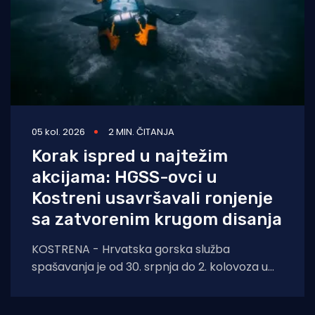
05 kol. 2026
2 MIN. ČITANJA
Korak ispred u najtežim
akcijama: HGSS-ovci u
Kostreni usavršavali ronjenje
sa zatvorenim krugom disanja
KOSTRENA - Hrvatska gorska služba
spašavanja je od 30. srpnja do 2. kolovoza u
Kostreni uspješno provela crossover tečaj
ronjenja za