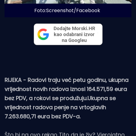
Foto:Screenshot/Facebook
RIJEKA - Radovi traju već petu godinu, ukupna
vrijednost novih radova iznosi 164.571,59 eura
bez PDV, a rokovi se produžuju.Ukupna se
vrijednost radova penje na vrtoglavih
7.263.680,71 eura bez PDV-a.
Što bi na ovo rekao Tito da je živ? Vjerojatno