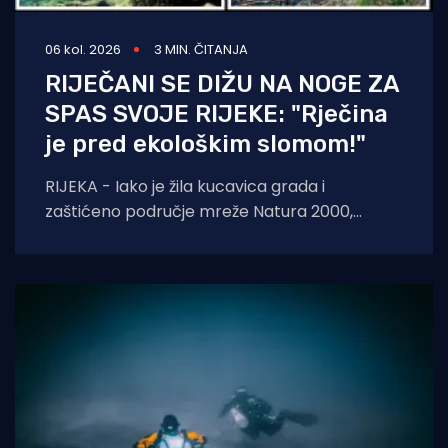
06 kol. 2026
3 MIN. ČITANJA
RIJEČANI SE DIŽU NA NOGE ZA
SPAS SVOJE RIJEKE: "Rječina
je pred ekološkim slomom!"
RIJEKA - Iako je žila kucavica grada i
zaštićeno područje mreže Natura 2000,
Rječina se sustavno uništava i pretvara u
odvodni