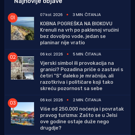
Najnovije objave
07 kol. 2026
3 MIN. ČITANJA
KOBNA POGREŠKA NA BIOKOVU
Krenuli na vrh po paklenoj vrućini
bez dovoljno vode, jedan se
planinar nije vratio
06 kol. 2026
5 MIN. ČITANJA
Vjerski simbol ili provokacija na
granici? Pozadina priče o zastavi s
četiri "S" daleko je mračnija, ali
razotkriva i političare koji tako
skreću pozornost sa sebe
06 kol. 2026
2 MIN. ČITANJA
Više od 250.000 noćenja i povratak
pravog turizma: Zašto se u Jelsi
ove godine ostaje duže nego
drugdje?