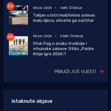
06 kol. 2026
1 MIN. ČITANJA
Talijan u Istri mobitelom snimao
malu djecu, uhvatio ga zaštitar
06 kol. 2026
2 MIN. ČITANJA
Otok Pag u znaku tradicije i
vrhunske zabave: Stižu „Paške
litnje igre 2026.”!
PRIKAŽI JOŠ VIJESTI
Istaknute objave