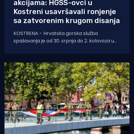
akcijama: HGSS-ovci u
Kostreni usavršavali ronjenje
sa zatvorenim krugom disanja
KOSTRENA - Hrvatska gorska služba
spašavanja je od 30. srpnja do 2. kolovoza u
Kostreni uspješno provela crossover tečaj
ronjenja za