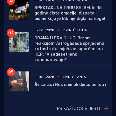
SPEKTAKL NA TRGU SRI SELA: 45
godina čiste emocije, dišpeta i
pisme koja je Bibinje digla na noge!
09 kol. 2026
2 MIN. ČITANJA
DRAMA U PRVIĆ LUCI Brzom
reakcijom vatrogasaca spriječena
katastrofa, mještani ogorčeni na
HEP: "Višedesetljeno
zanemarivanje!"
09 kol. 2026
1 MIN. ČITANJA
Švicarac i Rus snimali djecu po Istri
PRIKAŽI JOŠ VIJESTI