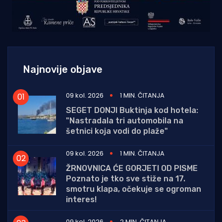
Najnovije objave
09 kol. 2026
1 MIN. ČITANJA
SEGET DONJI Buktinja kod hotela:
"Nastradala tri automobila na
šetnici koja vodi do plaže"
09 kol. 2026
1 MIN. ČITANJA
ŽRNOVNICA ĆE GORJETI OD PISME
Poznato je tko sve stiže na 17.
smotru klapa, očekuje se ogroman
interes!
09 kol. 2026
2 MIN. ČITANJA