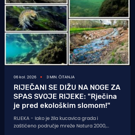
06 kol. 2026
3 MIN. ČITANJA
RIJEČANI SE DIŽU NA NOGE ZA
SPAS SVOJE RIJEKE: "Rječina
je pred ekološkim slomom!"
RIJEKA - Iako je žila kucavica grada i
zaštićeno područje mreže Natura 2000,
Rječina se sustavno uništava i pretvara u