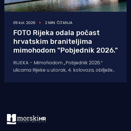
05 kol. 2026
2 MIN. ČITANJA
FOTO Rijeka odala počast
hrvatskim braniteljima
mimohodom "Pobjednik 2026."
RIJEKA - Mimohodom „Pobjednik 2026.“
ulicama Rijeke u utorak, 4. kolovoza, obilježeni
su Dan pobjede i domovinske zahvalnosti,
Dan hrvatskih branitelja