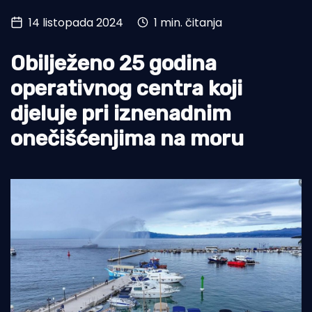
14 listopada 2024
1 min. čitanja
Turizam i nautika
Pomorstvo
Obilježeno 25 godina
Ribolov
operativnog centra koji
djeluje pri iznenadnim
Ekologija
onečišćenjima na moru
Tradicija i kultura