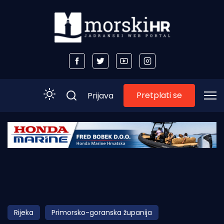
Pretplati se
Prijava
Početna
Morski plus
Morski TV
Obala
Rijeka
Primorsko-goranska županija
Otoci