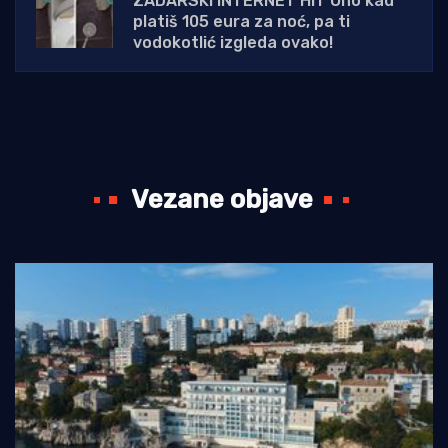
ZADARSKI INTERNET HIT Ono kad
platiš 105 eura za noć, pa ti
vodokotlić izgleda ovako!
Vezane objave