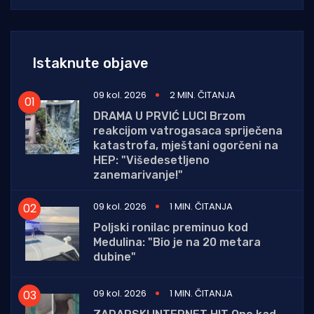
Istaknute objave
09 kol. 2026
2 MIN. ČITANJA
DRAMA U PRVIĆ LUCI Brzom
reakcijom vatrogasaca spriječena
katastrofa, mještani ogorčeni na
HEP: "Višedesetljeno
zanemarivanje!"
09 kol. 2026
1 MIN. ČITANJA
Poljski ronilac preminuo kod
Medulina: "Bio je na 20 metara
dubine"
09 kol. 2026
1 MIN. ČITANJA