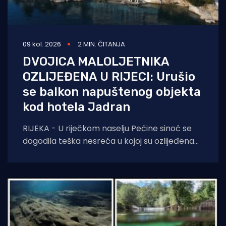
09 kol. 2026
2 MIN. ČITANJA
DVOJICA MALOLJETNIKA
OZLIJEĐENA U RIJECI: Urušio
se balkon napuštenog objekta
kod hotela Jadran
RIJEKA - U riječkom naselju Pećine sinoć se
dogodila teška nesreća u kojoj su ozlijeđena
dvojica maloljetnih mladića. Prema
informacijama iz