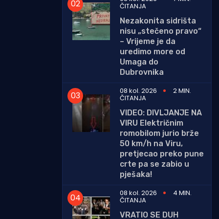
ČITANJA
Nezakonita sidrišta
nisu „stečeno pravo“
– Vrijeme je da
uredimo more od
Umaga do
Dubrovnika
08 kol. 2026
2 MIN.
ČITANJA
VIDEO: DIVLJANJE NA
VIRU Električnim
romobilom jurio brže
50 km/h na Viru,
pretjecao preko pune
crte pa se zabio u
pješaka!
08 kol. 2026
4 MIN.
ČITANJA
VRATIO SE DUH