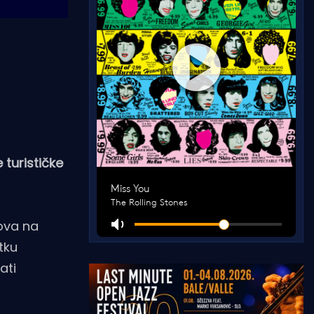
 turističke
dova na
tku
ati