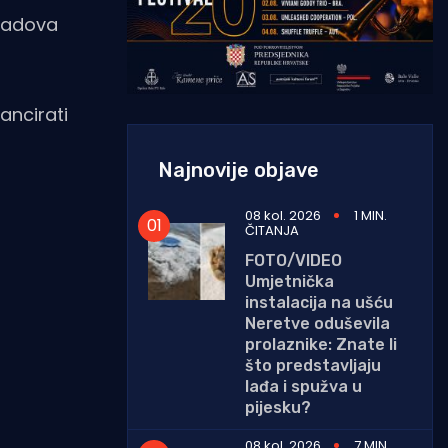
 radova
nancirati
Najnovije objave
08 kol. 2026
1 MIN.
ČITANJA
FOTO/VIDEO
Umjetnička
instalacija na ušću
Neretve oduševila
prolaznike: Znate li
što predstavljaju
lađa i spužva u
pijesku?
08 kol. 2026
7 MIN.