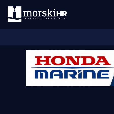
Početna
Morski plus
Morski TV
Obala
Otoci
Turizam i nautika