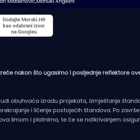
ean Mladenović,Manuel Angelini
 kreće nakon što ugasimo i posljednje reflektore ove
erudi obuhvaća izradu projekata, izmještanje štan
prekrajanje i ličenje postojećih štandova. Po završe
ova limom i platnima, te će se natkrivanjem osigur