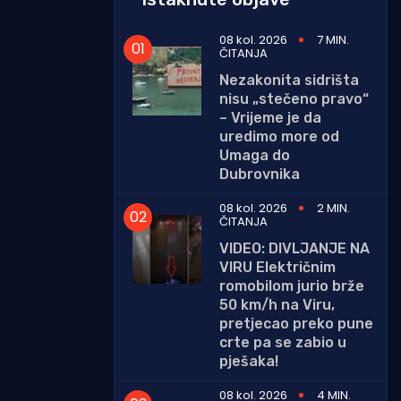
08 kol. 2026
7 MIN.
ČITANJA
Nezakonita sidrišta
nisu „stečeno pravo“
– Vrijeme je da
uredimo more od
Umaga do
Dubrovnika
08 kol. 2026
2 MIN.
ČITANJA
VIDEO: DIVLJANJE NA
VIRU Električnim
romobilom jurio brže
50 km/h na Viru,
pretjecao preko pune
crte pa se zabio u
pješaka!
08 kol. 2026
4 MIN.