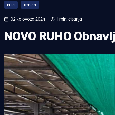
Pula
tržnica
Pomorstvo
Ribolov
02 kolovoza 2024
1 min. čitanja
Ekologija
NOVO RUHO Obnavlja
Tradicija i kultura