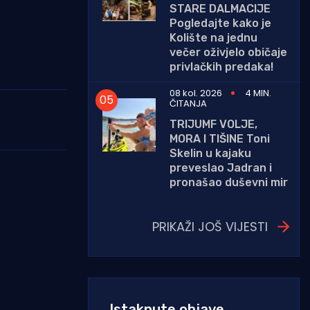
STARE DALMACIJE
Pogledajte kako je
Kolište na jednu
večer oživjelo običaje
privlačkih predaka!
08 kol. 2026
4 MIN.
ČITANJA
TRIJUMF VOLJE,
MORA I TIŠINE Toni
Skelin u kajaku
preveslao Jadran i
pronašao duševni mir
PRIKAŽI JOŠ VIJESTI
Istaknute objave